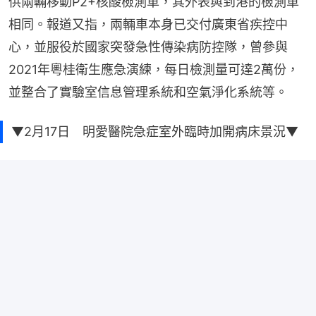
供兩輛移動P2+核酸檢測車，其外表與到港的檢測車
相同。報道又指，兩輛車本身已交付廣東省疾控中
心，並服役於國家突發急性傳染病防控隊，曾參與
2021年粵桂衛生應急演練，每日檢測量可達2萬份，
並整合了實驗室信息管理系統和空氣淨化系統等。
▼2月17日 明愛醫院急症室外臨時加開病床景況▼