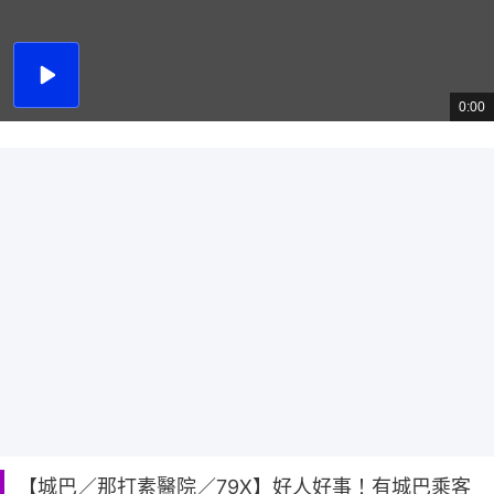
播
放
0:00
總
影
共
片
時
間
【城巴／那打素醫院／79X】好人好事！有城巴乘客