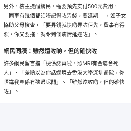
另外，樓主提醒網民，需要預先支付500元費用，
「同車有幾個都話唔記得咗畀錢，要延期」 ，如子女
協助父母檢查，「要畀錢就快啲畀咗佢先，費事冇得
照，你又要拖，就令到個病情延遲咗」。
網民同讚：雖然遠咗啲，但的確快咗
許多網民留言指「梗係認真啦，照MRI有金屬會死
人」、「差啲以為你話過境去香港大學深圳醫院，你
唔講我真係冇聽過呢間」、「雖然遠咗啲，但的確快
咗」。