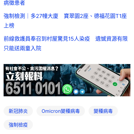
病徵患者
強制檢測｜多27幢大廈 寶翠園2座、德福花園T1座
上榜
前線救護員奉召到村屋驚見15人染疫 遺憾資源有限
只能送兩童入院
新冠肺炎
Omicron變種病毒
變種病毒
強制檢疫