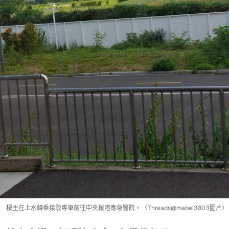
樓主在上水轉乘接駁專車前往中央援港應急醫院。（Threads@mabel3803圖片）