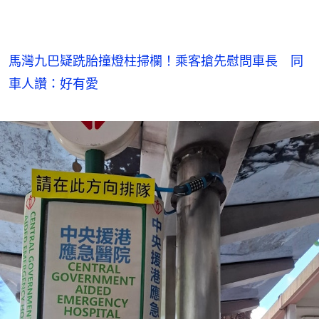
馬灣九巴疑跣胎撞燈柱掃欄！乘客搶先慰問車長 同
車人讚：好有愛