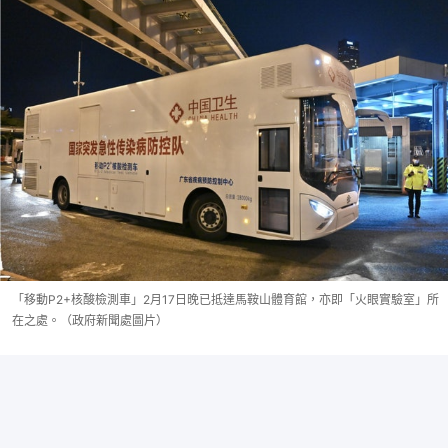
「移動P2+核酸檢測車」2月17日晚已抵達馬鞍山體育館，亦即「火眼實驗室」所
在之處。（政府新聞處圖片）