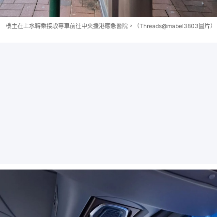
樓主在上水轉乘接駁專車前往中央援港應急醫院。（Threads@mabel3803圖片）