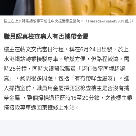
樓主在上水轉乘接駁專車前往中央援港應急醫院。（Threads@mabel3803圖片）
職員認真檢查病人有否攜帶金屬
樓主在帖文交代當日行程，稱在6月24日出發，於上
水港鐵站轉乘接駁專車，雖然方便，但路程較遠，需
時25分鐘，同時大讚醫院職員「超有效率同埋超認
真」，詢問很多問題，包括「有冇帶咩金屬呀」。進
入掃描室前，職員用金屬探測器檢查樓主是否沒有攜
帶金屬 ，整個掃描過程歷時15至20分鐘，之後樓主乘
搭接駁專車返回東鐵綫上水站。