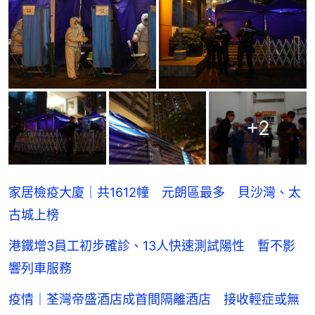
+
2
家居檢疫大廈｜共1612幢 元朗區最多 貝沙灣、太
古城上榜
港鐵增3員工初步確診、13人快速測試陽性 暫不影
響列車服務
疫情｜荃灣帝盛酒店成首間隔離酒店 接收輕症或無