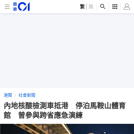
繁
|
简
港聞
社會新聞
內地核酸檢測車抵港 停泊馬鞍山體育
館 曾參與跨省應急演練