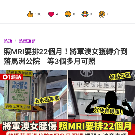
100
4
0
0
1
熱話
熱爆話題
照MRI要排22個月！將軍澳女獲轉介到
落馬洲公院 等3個多月可照