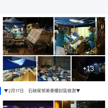
+
13
▼2月17日 石硤尾邨美薈樓封區檢測▼