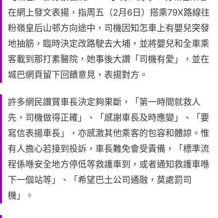
在網上發文表揚，指周五（2月6日）搭乘79X路線往
粉嶺皇后山邨方向途中，司機因知怎車上有嬰兒突發
地抽筋，臨時決定改路駛去大埔，並將嬰兒和全車乘
客載到那打素醫院，她事後大讚「司機有愛」，並在
城巴網頁留下回饋意見，表揚對方。
許多網民讚賞車長決定夠果斷，「第一時間就救人
先，司機做得正確」、「感謝車長及時應變」、「要
寫信表揚車長」，亦感激其他乘客的包容和體諒。惟
有人擔心若接到投訴，車長難免會受責備，「標準流
程係喺安全地方停低等救護車到，或者通知救護車喺
下一個站等」、「希望巴土公司通融，莫處罰司
機」。