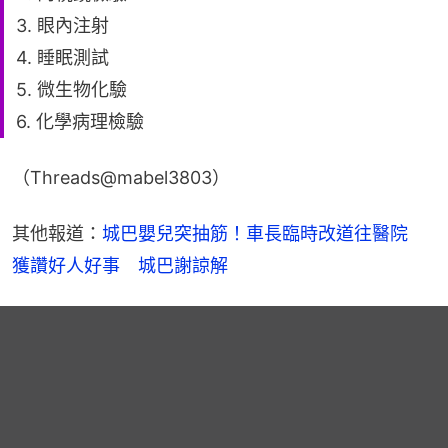
3. 眼內注射
4. 睡眠測試
5. 微生物化驗
6. 化學病理檢驗
（Threads@mabel3803）
其他報道：
城巴嬰兒突抽筋！車長臨時改道往醫院　
獲讚好人好事　城巴謝諒解