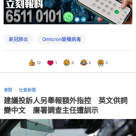
新冠肺炎
Omicron變種病毒
12
1
0
0
0
港聞
社會新聞
建議投訴人另舉報額外指控 英文供詞
變中文 廉署調查主任遭訓示