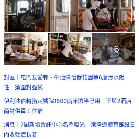
+
6
封區｜屯門友愛邨、牛池灣怡發花園等6廈污水陽
性 須圍封強檢
伊利沙伯轉指定醫院1500病床逾半已用 正與2酒店
商討供員工住宿
消息：7間新增暫託中心名單曝光 港灣道體育館設日
內收輕症長者