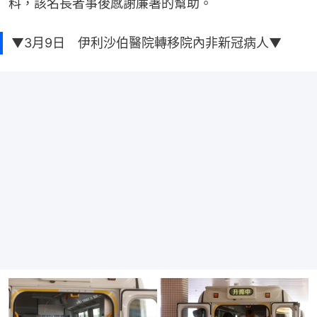
料，該名長者事後感謝廉署的幫助。
▼3月9日 伊利沙伯醫院轉移院內非新冠病人▼