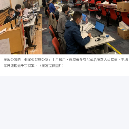
廉政公署的「個案追蹤辦公室」上月啟用，現時最多有300名廉署人員當值，平均
每日處理逾千宗個案。（廉署提供圖片）