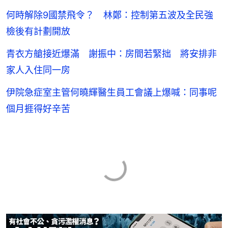
何時解除9國禁飛令？ 林鄭：控制第五波及全民強
檢後有計劃開放
青衣方艙接近爆滿 謝振中：房間若緊拙 將安排非
家人入住同一房
伊院急症室主管何曉輝醫生員工會議上爆喊：同事呢
個月捱得好辛苦