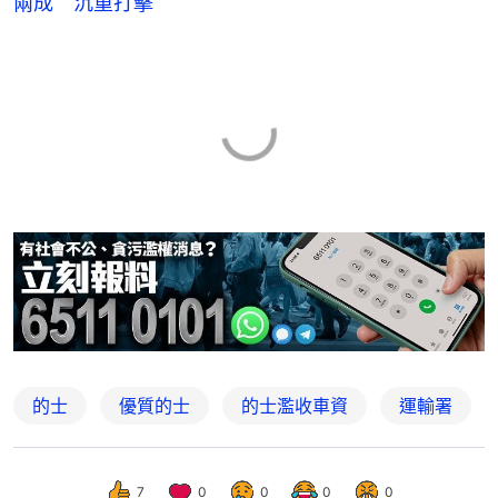
兩成 沉重打擊
的士
優質的士
的士濫收車資
運輸署
7
0
0
0
0