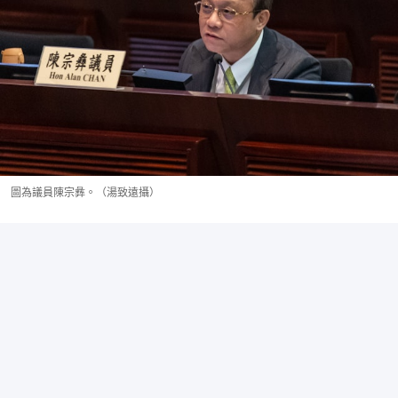
圖為議員陳宗彝。（湯致遠攝）