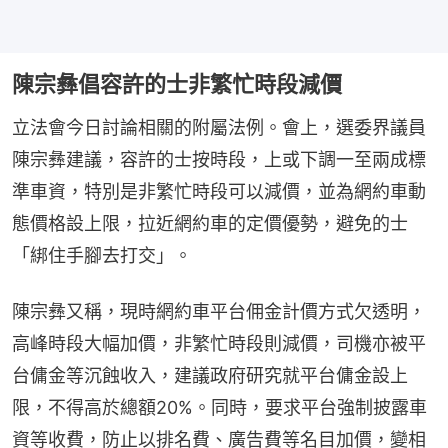
陳宗彝倡容許的士非繁忙時段減價
立法會今日討論相關的附屬法例。會上，選委界議員
陳宗彝建議，容許的士按時段，上或下調一至兩成標
準車資，特別是非繁忙時段可以減價，並為網約車動
態價格設上限，拉近網約車的定價優勢，避免的士
「綁住手腳去打交」。
陳宗彝又稱，現時網約車平台佣金計價方式欠透明，
高峰時段大幅加價，非繁忙時段則減價，司機亦被平
台傭金等沉蝕收入，建議政府研究就平台傭金設上
限，不得高於總額20%。同時，要求平台強制披露車
資等收費，防止以排名費、廣告費等名目加價，變相