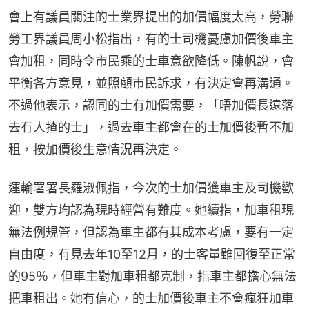
會上有議員關注的士業界提出的加價幅度太高，勞聯
勞工界議員周小松指出，有的士司機憂慮加價後車主
會加租，同時令市民乘的士車意欲降低。陳帆說，會
平衡各方意見，並照顧市民訴求，有決定會再溝通。
不過他表示，認同的士有加價需要，「唔加價長遠落
去冇人揸的士」，過去車主都會在的士加價後暫不加
租，按加價後生意情況再決定。
運輸署署長羅淑佩指，今次的士加價獲車主及司機歡
迎，雙方均認為現時經營有難度。她續指，加車租現
無法例規管，但認為車主都有其成本考慮，要有一定
自由度，有見去年10至12月，的士客量雖回復至正常
的95％，但車主對加車租都克制，指車主都擔心無法
把車租出。她有信心，的士加價後車主不會瘋狂加車