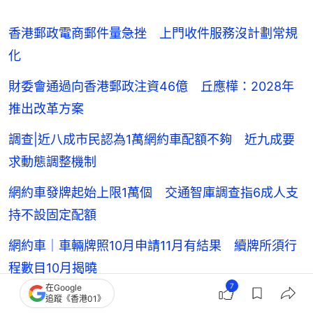
香港郵政電商郵件量急挫 上門收件服務沒計劃常規
化
財委會通過向香港郵政注資46億 丘應樺：2028年
推出改革方案
調查|近八成市民認為1萬網約車配額不夠 近九成要
求動態調整機制
網約車發牌起始上限1萬個 交通智庫調查指6成人支
持不設固定配額
網約車｜車輛牌照10月申請11月有結果 續牌所須行
程數目10月揭曉
7
在Google
網約車載客須貼標識 議員憂條文欠清晰 陳美寶：
追蹤《香港01》