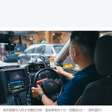
政府建議引入的士司機扣分制，濫收車資扣十分，兜路扣5分。（資料圖片）