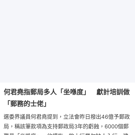
何君堯指郵局多人「坐喺度」 獻計培訓做
「郵務的士佬」
選委界議員何君堯提到，立法會昨日撥出46億予郵政
局，稱該筆款項為支持郵政局3年的虧蝕，6000個郵