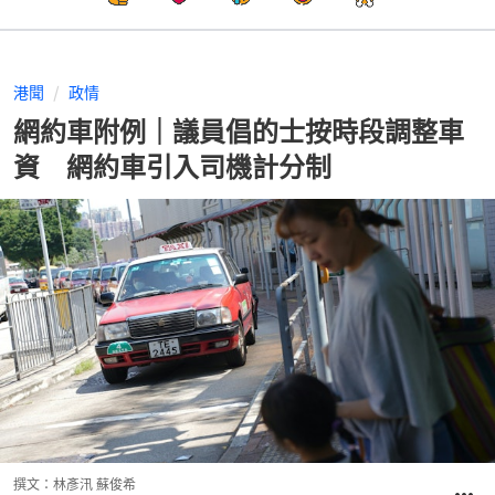
港聞
政情
網約車附例｜議員倡的士按時段調整車
資 網約車引入司機計分制
撰文：
林彥汛 蘇俊希