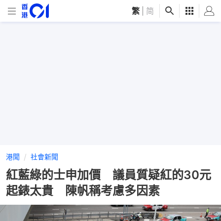
繁
|
简
港聞
社會新聞
紅藍綠的士申加價 議員質疑紅的30元
起錶太貴 陳帆稱考慮多因素