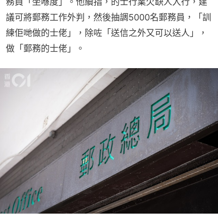
務員「坐喺度」。他續指，的士行業欠缺人入行，建
議可將郵務工作外判，然後抽調5000名郵務員，「訓
練佢哋做的士佬」，除咗「送信之外又可以送人」，
做「郵務的士佬」。