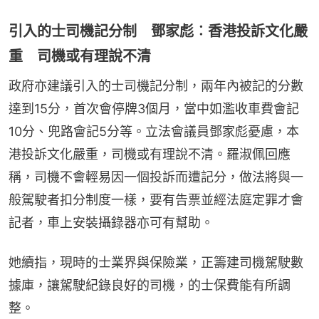
引入的士司機記分制 鄧家彪︰香港投訴文化嚴
重 司機或有理說不清
政府亦建議引入的士司機記分制，兩年內被記的分數
達到15分，首次會停牌3個月，當中如濫收車費會記
10分、兜路會記5分等。立法會議員鄧家彪憂慮，本
港投訴文化嚴重，司機或有理說不清。羅淑佩回應
稱，司機不會輕易因一個投訴而遭記分，做法將與一
般駕駛者扣分制度一樣，要有告票並經法庭定罪才會
記者，車上安裝攝錄器亦可有幫助。
她續指，現時的士業界與保險業，正籌建司機駕駛數
據庫，讓駕駛紀錄良好的司機，的士保費能有所調
整。