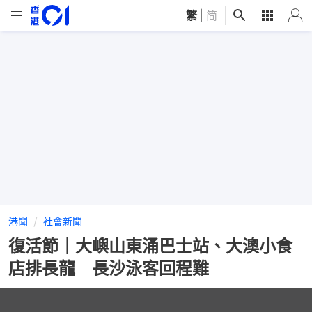
繁
|
简
港聞
社會新聞
復活節｜大嶼山東涌巴士站、大澳小食
店排長龍 長沙泳客回程難