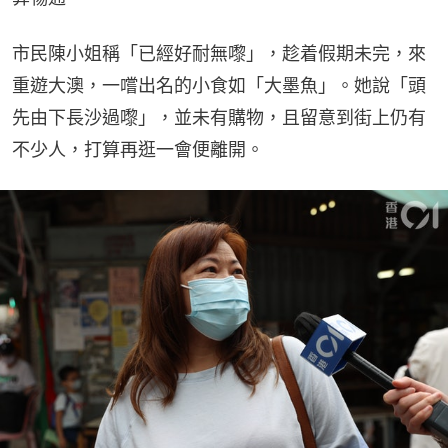
市民陳小姐稱「已經好耐無嚟」，趁着假期未完，來
重遊大澳，一嚐出名的小食如「大墨魚」。她說「頭
先由下長沙過嚟」，並未有購物，且留意到街上仍有
不少人，打算再逛一會便離開。