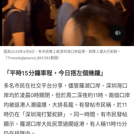
圖為2026年4月6日，有市民晚上經深圳灣口岸返港，排隊人潮大打蛇餅。
（Threads@peanut_683383截圖）
「平時15分鐘車程，今日搭左個幾鐘」
多名市民在社交平台分享，儘管羅湖口岸、深圳灣口
岸均於凌晨0時關閉，但於周二深夜約11時，兩個口岸
均被返港人潮逼爆，大排長龍。有發帖市民稱，於11
時仍在「深圳灣打緊蛇餅」。同一時間，有市民發帖
顯示，羅湖口岸大批民眾過關返港，有人稱11時15分
仍在排隊中。