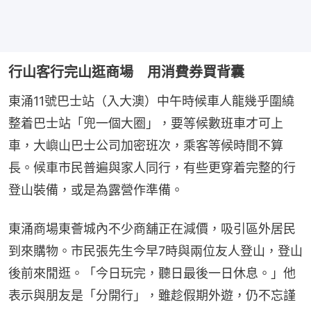
行山客行完山逛商場 用消費券買背囊
東涌11號巴士站（入大澳）中午時候車人龍幾乎圍繞
整着巴士站「兜一個大圈」，要等候數班車才可上
車，大嶼山巴士公司加密班次，乘客等候時間不算
長。候車市民普遍與家人同行，有些更穿着完整的行
登山裝備，或是為露營作準備。
東涌商場東薈城內不少商舖正在減價，吸引區外居民
到來購物。市民張先生今早7時與兩位友人登山，登山
後前來閒逛。「今日玩完，聽日最後一日休息。」他
表示與朋友是「分開行」，雖趁假期外遊，仍不忘謹