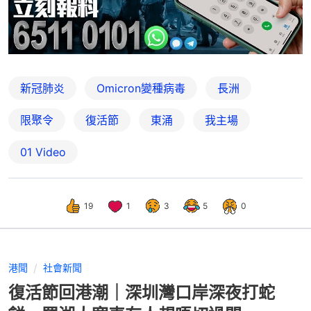
新冠肺炎
Omicron變種病毒
長洲
限聚令
復活節
東涌
我主場
01 Video
19
1
3
5
0
港聞
社會新聞
復活節回港潮｜深圳灣口岸深夜打蛇