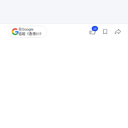
28
在Google
追蹤《香港01》
復活節
清明節
深圳灣口岸
羅湖站