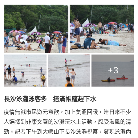
+
3
長沙泳灘泳客多 搭滿帳篷趕下水
疫情無減市民遊元意欲，加上氣溫回暖，連日來不少
人選擇到非康文署的沙灘玩水上活動，感受海風的清
勁。記者下午到大嶼山下長沙泳灘視察，發現泳灘內