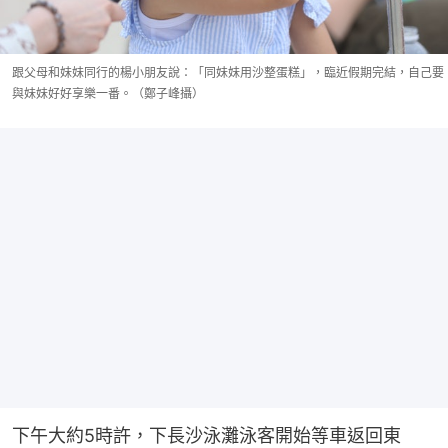
跟父母和妹妹同行的楊小朋友說：「同妹妹用沙整蛋糕」，臨近假期完結，自己要
與妹妹好好享樂一番。（鄭子峰攝）
下午大約5時許，下長沙泳灘泳客開始等車返回東