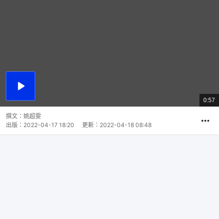
播
放
0:57
總
影
共
片
時
撰文：
姚超雯
間
出版：
2022-04-17 18:20
更新：
2022-04-18 08:48