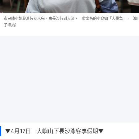
市民陳小姐趁着假期未完，由長沙行到大澳，一嚐出名的小食如「大墨魚」。（鄭
子峰攝）
▼4月17日 大嶼山下長沙泳客享假期▼