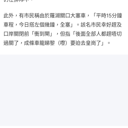
此外，有市民稱由於羅湖關口大塞車，「平時15分鐘
車程，今日搭左個幾鐘，全塞」。該名市民幸好趕及
口岸關閉前「衝到閘」，但指「後面全部人都趕唔切
過關了，成條車龍睇黎（嚟）要迫去皇崗了」。