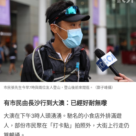
市民張先生今早7時與兩位友人登山，登山後前來閒逛。（鄭子峰攝）
有市民由長沙行到大澳：已經好耐無嚟
大澳在下午3時人頭湧湧。馳名的小食店外排滿遊
人，部份市民聚在「打卡點」拍照外，大街上行走仍
算暢通。