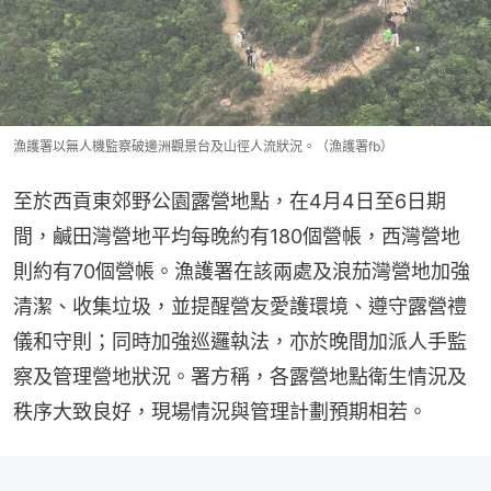
漁護署以無人機監察破邊洲觀景台及山徑人流狀況。（漁護署fb）
至於西貢東郊野公園露營地點，在4月4日至6日期
間，鹹田灣營地平均每晚約有180個營帳，西灣營地
則約有70個營帳。漁護署在該兩處及浪茄灣營地加強
清潔、收集垃圾，並提醒營友愛護環境、遵守露營禮
儀和守則；同時加強巡邏執法，亦於晚間加派人手監
察及管理營地狀況。署方稱，各露營地點衛生情況及
秩序大致良好，現場情況與管理計劃預期相若。