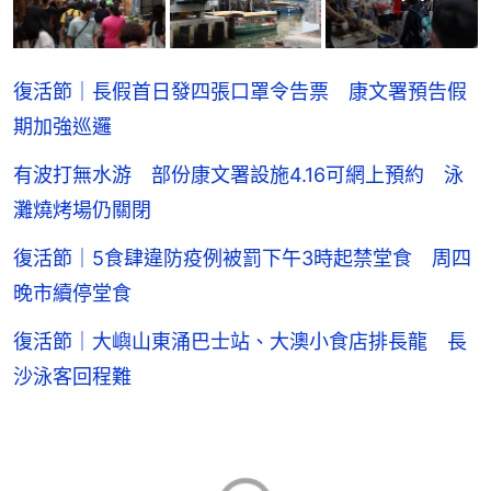
復活節｜長假首日發四張口罩令告票 康文署預告假
期加強巡邏
有波打無水游 部份康文署設施4.16可網上預約 泳
灘燒烤場仍關閉
復活節｜5食肆違防疫例被罰下午3時起禁堂食 周四
晚市續停堂食
復活節｜大嶼山東涌巴士站、大澳小食店排長龍 長
沙泳客回程難