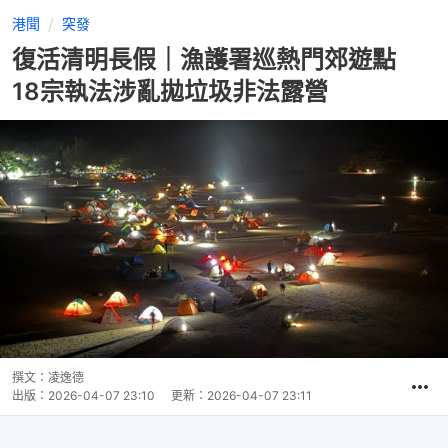
港聞
突發
復活清明長假｜漁護署巡熱門郊遊點
18宗執法涉亂拋垃圾非法露營
撰文：
凌逸德
出版：
2026-04-07 23:10
更新：
2026-04-07 23:11