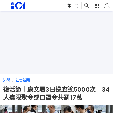
繁
|
简
港聞
社會新聞
復活節｜康文署3日巡查逾5000次 34
人違限聚令或口罩令共罰17萬