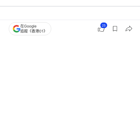
港聞
社會新聞
25
在Google
追蹤《香港01》
五一黃金周｜漁護署主要景點執法19
次 涉及亂拋垃圾及非法露營
撰文：
董素琛