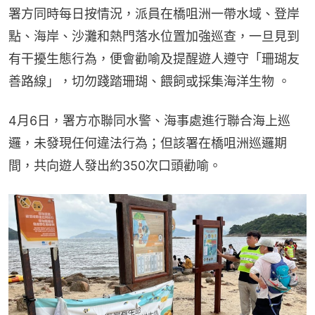
署方同時每日按情況，派員在橋咀洲一帶水域、登岸
點、海岸、沙灘和熱門落水位置加強巡查，一旦見到
有干擾生態行為，便會勸喻及提醒遊人遵守「珊瑚友
善路線」，切勿踐踏珊瑚、餵飼或採集海洋生物 。
4月6日，署方亦聯同水警、海事處進行聯合海上巡
邏，未發現任何違法行為；但該署在橋咀洲巡邏期
間，共向遊人發出約350次口頭勸喻。