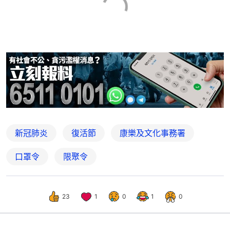
新冠肺炎
復活節
康樂及文化事務署
口罩令
限聚令
23
1
0
1
0