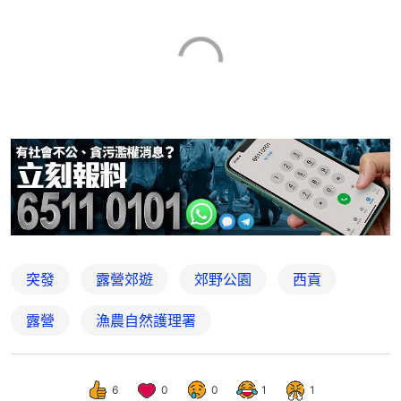
突發
露營郊遊
郊野公園
西貢
露營
漁農自然護理署
6
0
0
1
1