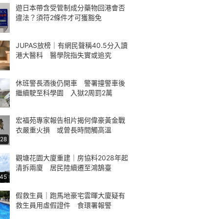
遊日本帶含受管制成分藥物回港會否
違法？須符2條件才可獲豁免
JUPAS放榜｜有網民聲稱40.5分入讀
港大醫科 醫學院指失實或追究
休班警長酒後仍開車 警署撞警車後
繼續駛至科學園 入獄2周罰2萬
宏福苑專家報告相片揭何偉豪黃金戰
衣嚴重火損 或曾長時間觸高溫
:28
觀塘花園大廈重建｜房協料2028年起
清拆兩廈 居民陸續遷至鴻鵠臺
:45
假救生員｜跑馬地豪宅雲暉大廈疑有
救生員用虛假證件 食環署報警