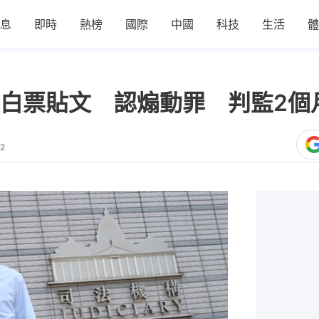
息
即時
熱榜
國際
中國
科技
生活
體
白票貼文 認煽動罪 判監2個
22