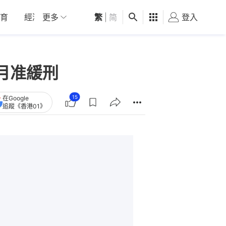
育
經濟
更多
01深圳
繁
觀點
|
简
健康
好食玩飛
登入
女
月准緩刑
15
在Google
追蹤《香港01》