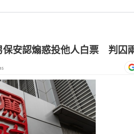
男保安認煽惑投他人白票 判囚
45