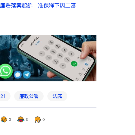
廉署落案起訴 准保釋下周二審
21
廉政公署
法庭
0
3
0