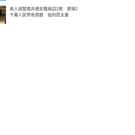
商人胡楚南非禮女職員囚2周 曾捐2
千萬人民幣有貢獻 指刑罰太重