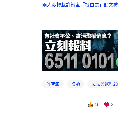
兩人涉轉載許智峯「投白票」貼文被
許智峯
煽動
立法會選舉20
12
0