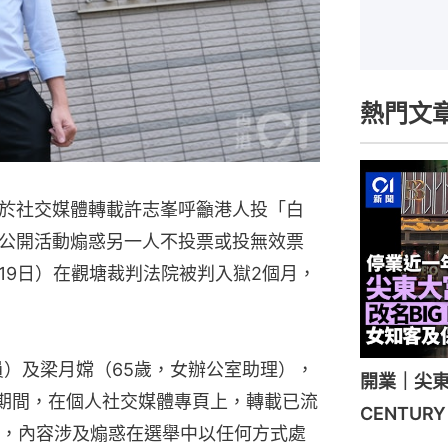
熱門文
於社交媒體轉載許志峯呼籲港人投「白
公開活動煽惑另一人不投票或投無效票
19日）在觀塘裁判法院被判入獄2個月，
員）及梁月嫦（65歲，女辦公室助理），
開業｜尖東
16日期間，在個人社交媒體專頁上，轉載已流
CENTU
，內容涉及煽惑在選舉中以任何方式處