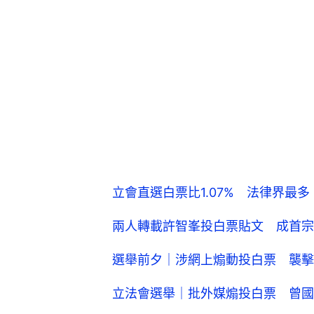
立會直選白票比1.07% 法律界最
兩人轉載許智峯投白票貼文 成首宗
選舉前夕｜涉網上煽動投白票 襲擊
立法會選舉｜批外媒煽投白票 曾國