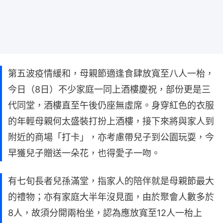
第五波疫情緩和，母親節適逢食肆放寬至八人一枱，
今日（8日）不少家庭一同上酒樓慶祝，部份更是三
代同堂，酒樓直至午後仍座無虛席。身穿紅色的衣服
的年輕母親何太盛裝打扮上酒樓，接下來將與家人到
附近的商場「打卡」，亦考慮帶兒子到公園玩耍，今
早獲兒子贈送一朵花，也得愛子一吻。
有七旬長者兒孫滿堂，指家人的陪伴就是母親節最大
的禮物；亦有家庭大半年沒見面，由於聚會人數多於
8人，故須分開兩枱坐，認為應放寬至12人一枱上