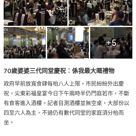
+
5
70歲婆婆三代同堂慶祝︰係我最大嘅禮物
政府早前放寬食肆每枱八人上限，市民紛紛外出慶
祝，尖東彩福皇宴今日下午兩時半仍門庭若市，不斷
有食客進入酒樓。記者目測酒樓並無空桌，大部份以
四至六人為主，不過仍有數代同堂的家庭須分枱而
坐。