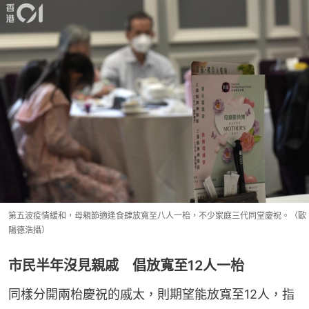
第五波疫情緩和，母親節適逢食肆放寬至八人一枱，不少家庭三代同堂慶祝。（歐
陽德浩攝）
市民半年沒見親戚 倡放寬至12人一枱
同樣分開兩枱慶祝的戚太，則期望能放寬至12人，指