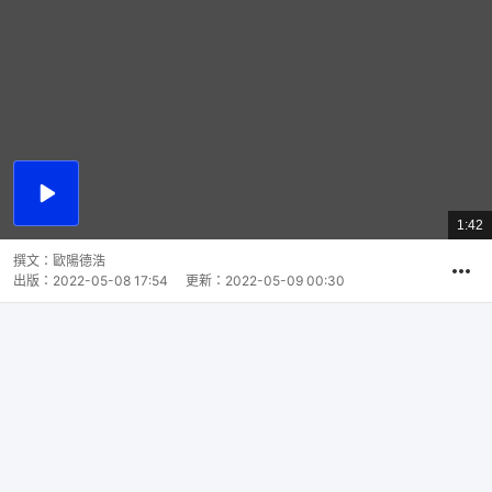
播
放
1:42
總
影
共
片
時
撰文：
歐陽德浩
間
出版：
2022-05-08 17:54
更新：
2022-05-09 00:30