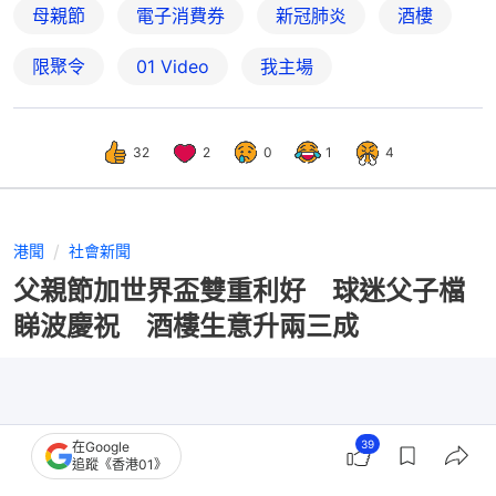
母親節
電子消費券
新冠肺炎
酒樓
限聚令
01 Video
我主場
32
2
0
1
4
港聞
社會新聞
父親節加世界盃雙重利好 球迷父子檔
睇波慶祝 酒樓生意升兩三成
39
在Google
追蹤《香港01》