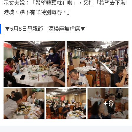
示丈夫說：「希望轉頭就有啦」，又指「希望去下海
港城，睇下有咩特別嘅嘢。」
▼5月8日母親節 酒樓座無虛席▼
+
6