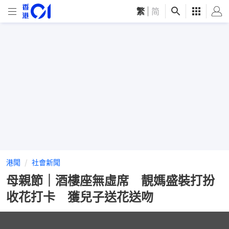
繁
|
简
港聞
社會新聞
母親節｜酒樓座無虛席 靚媽盛裝打扮
收花打卡 獲兒子送花送吻