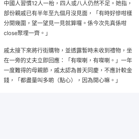
中國人習慣12人一枱，四人或八人仍然不足。她指，
部份親戚已有半年至九個月沒見面，「有時好慘咁樣
分開幾圍，望一望見一見就算囉。係今次先真係咁
close聚埋一齊。」
戚太接下來將行街購物，並透露暫時未收到禮物，坐
在一旁的丈夫立即回應：「有㗎喇，有㗎喇。」一年
一度難得的母親節，戚太認為普天同慶，不應計較金
錢，「都盡量叫多啲（點心），因為開心嘛。」