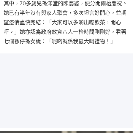
其中，70多歲兒孫滿堂的陳婆婆，便分開兩枱慶祝。
她已有半年沒有與家人聚會，多次坦言好開心，並期
望疫情盡快完結：「大家可以多啲出嚟飲茶，開心
吓。」她亦認為政府放寬八人一枱時間剛剛好，看著
七個孫仔孫女說：「呢啲就係我最大嘅禮物！」