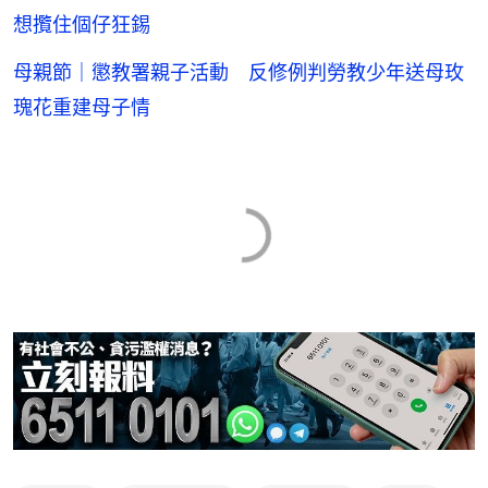
想攬住個仔狂錫
母親節｜懲教署親子活動 反修例判勞教少年送母玫
瑰花重建母子情