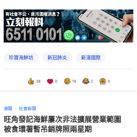
珍寶海鮮坊
新冠肺炎
新濠國際
38
0
19
2
0
港聞
社會新聞
旺角發記海鮮屢次非法擴展營業範圍
被食環署暫吊銷牌照兩星期