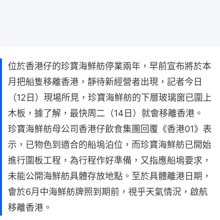
位於香港仔的珍寶海鮮舫停業兩年，早前宣布將於本
月把船隻移離香港，靜待新經營者出現，記者今日
（12日）現場所見，珍寶海鮮舫的下層玻璃窗已圍上
木板，據了解，最快周二（14日）就會移離香港。
珍寶海鮮舫母公司香港仔飲食集團回覆《香港01》表
示，已物色到適合的船塢泊位，而珍寶海鮮舫已開始
進行圍板工程，為行程作好準備，又指應船塢要求，
未能公開海鮮舫具體存放地點。至於具體離港日期，
會於6月中海鮮舫牌照到期前，視乎天氣情況，啟航
移離香港。