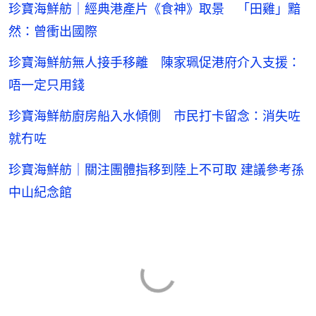
珍寶海鮮舫｜經典港產片《食神》取景 「田雞」黯
然：曾衝出國際
珍寶海鮮舫無人接手移離 陳家珮促港府介入支援：
唔一定只用錢
珍寶海鮮舫廚房船入水傾側 市民打卡留念：消失咗
就冇咗
珍寶海鮮舫｜關注團體指移到陸上不可取 建議參考孫
中山紀念館