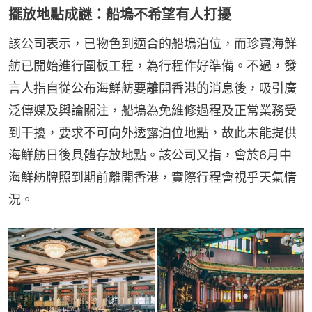
擺放地點成謎：船塢不希望有人打擾
該公司表示，已物色到適合的船塢泊位，而珍寶海鮮
舫已開始進行圍板工程，為行程作好準備。不過，發
言人指自從公布海鮮舫要離開香港的消息後，吸引廣
泛傳媒及輿論關注，船塢為免維修過程及正常業務受
到干擾，要求不可向外透露泊位地點，故此未能提供
海鮮舫日後具體存放地點。該公司又指，會於6月中
海鮮舫牌照到期前離開香港，實際行程會視乎天氣情
況。