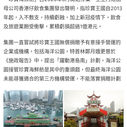
母公司香港仔飲食集團發出聲明，指珍寶王國自2013
年起，入不敷支，持續虧蝕，加上新冠疫情下，飲食
及旅遊業飽受衝擊，累積虧損超過1億港元。
集團一直嘗試將珍寶王國無償捐贈予有意接手營運的
企業或機構，包括海洋公園，特首林鄭月娥更曾於
《施政報告》中，提出「躍動港島南」計劃，海洋公
園接管珍寶海鮮舫是其中的重頭戲，但最終海洋公園
未能尋獲適合的第三方機構營運，不能落實捐贈計劃