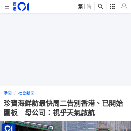
繁
|
简
港聞
社會新聞
珍寶海鮮舫最快周二告別香港、已開始
圍板 母公司：視乎天氣啟航