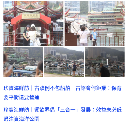
+
1
珍寶海鮮舫｜古蹟例不包船舶 古諮會何鉅業：保育
要平衡還要營運
珍寶海鮮舫｜餐飲界倡「三合一」發展：效益未必低
過注資海洋公園