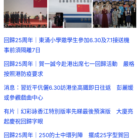
回歸25周年｜東涌小學邀學生參加6.30及7.1接送機
事前須隔離7日
回歸25周年｜賀一誠今赴港出席七一回歸活動 嚴格
按照港防疫要求
消息：習近平伉儷6.30訪港坐高鐵即日往返 彭麗媛
或參觀戲曲中心
有片｜幻彩詠香江特別版率先睇最後預演版 大廈亮
起慶祝回歸字眼
回歸25周年｜250的士中環列陣 擺成25字型賀回