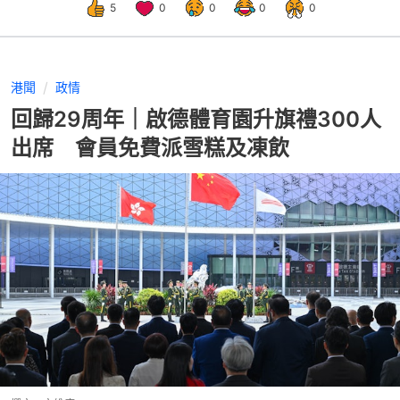
5
0
0
0
0
港聞
政情
回歸29周年｜啟德體育園升旗禮300人
出席 會員免費派雪糕及凍飲