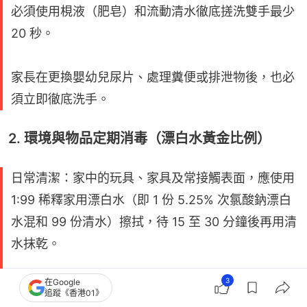
必須使用梘液（肥皂）和流動清水徹底搓洗雙手最少
20 秒。
家長在更換嬰幼兒尿片、處理糞便或排泄物後，也必
須立即徹底洗手。
2. 環境與物品定期消毒（漂白水黃金比例）
日常清潔：家中的玩具、家具及常接觸表面，應使用
1:99 稀釋家用漂白水（即 1 份 5.25% 次氯酸鈉漂白
水混和 99 份清水）擦拭，待 15 至 30 分鐘後再用清
水抹乾。
3
在Google
清理分泌物或排泄物：若要清理嘔吐物、唾液或糞
追蹤《香港01》