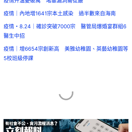
疫情升溫憂破萬 堵塞漏洞需從嚴
疫情｜內地增1641宗本土感染 過半數來自海南
疫情・8.24｜確診突破7000宗 醫管局爆婚宴群組6
醫生中招
疫情｜增6654宗創新高 美雅幼稚園、英藝幼稚園等
5校班級停課