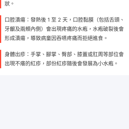
狀。
口腔潰瘍：發熱後 1 至 2 天，口腔黏膜（包括舌頭、
牙齦及兩頰內側）會出現疼痛的水疱，水疱破裂後會
形成潰瘍，導致病童因吞嚥疼痛而拒絕進食。
身體出疹：手掌、腳掌、臀部、膝蓋或肛周等部位會
出現不癢的紅疹，部份紅疹隨後會發展為小水疱。