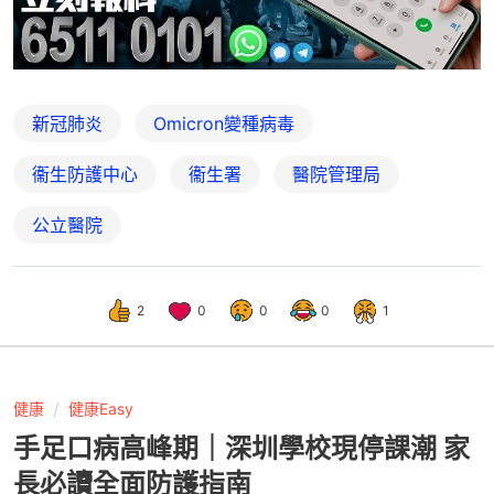
新冠肺炎
Omicron變種病毒
衞生防護中心
衞生署
醫院管理局
公立醫院
2
0
0
0
1
健康
健康Easy
手足口病高峰期｜深圳學校現停課潮 家
長必讀全面防護指南