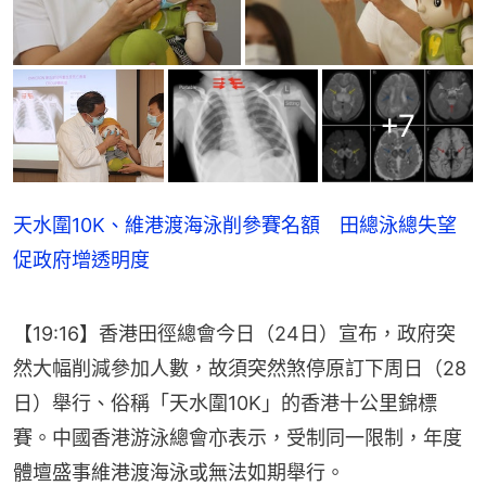
+
7
天水圍10K、維港渡海泳削參賽名額 田總泳總失望
促政府增透明度
【19:16】香港田徑總會今日（24日）宣布，政府突
然大幅削減參加人數，故須突然煞停原訂下周日（28
日）舉行、俗稱「天水圍10K」的香港十公里錦標
賽。中國香港游泳總會亦表示，受制同一限制，年度
體壇盛事維港渡海泳或無法如期舉行。