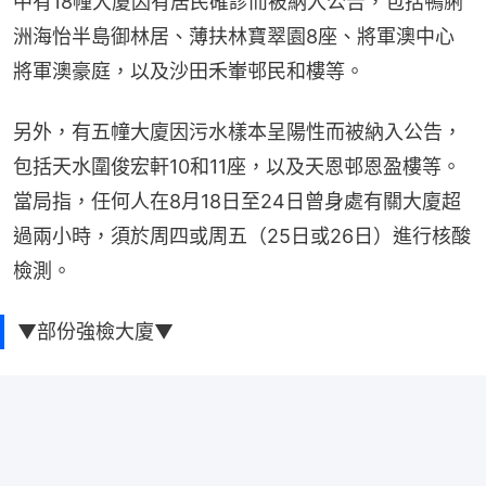
中有18幢大廈因有居民確診而被納入公告，包括鴨脷
洲海怡半島御林居、薄扶林寶翠園8座、將軍澳中心
將軍澳豪庭，以及沙田禾輋邨民和樓等。
另外，有五幢大廈因污水樣本呈陽性而被納入公告，
包括天水圍俊宏軒10和11座，以及天恩邨恩盈樓等。
當局指，任何人在8月18日至24日曾身處有關大廈超
過兩小時，須於周四或周五（25日或26日）進行核酸
檢測。
▼部份強檢大廈▼