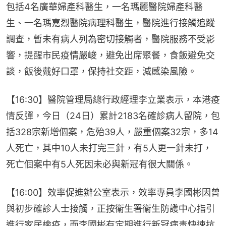
包括4名廣華婦產科醫生，一名瑪麗醫院婦產科醫
生、一名瑪嘉烈醫院病理科醫生，醫院進行接觸追蹤
調查，暫未有病人列為密切接觸者，醫院服務不受影
響，提醒市民疫情嚴峻，避免出席聚餐，食飯避免交
談，飯後戴好口罩，保持社交距，減感染風險。
【16:30】醫院管理局總行政經理李立業表示，本港疫
情反彈，今日（24日）累計2183名確診病人留院，包
括328宗新增個案，危殆39人，嚴重個案32宗，多14
人死亡，其中10人未打完三針，有5人更一針未打，
死亡個案中有5人死因未必與新冠有很大關係。
【16:00】效率促進辦公室表示，效率專員李國彬因曾
與初步確診人士接觸，正按衞生署衞生防護中心指引
進行家居檢疫，而李國彬有定期進行新冠病毒快速抗