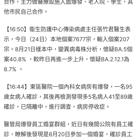
合作，主力做醫療設施入面爆發、老人院、學生，其
他市民自己合作。
【16:50】衞生防護中心傳染病處主任張竹君醫生表
示，今日（24日）本地個案7677宗，輸入個案207
宗。8月21日樣本中，變異病毒株分析，懷疑BA.5個
案40.8% ，較昨日再進一步上升，懷疑BA.2.12.1為
8.7% 。
【16:44】東區醫院一個內科女病房有爆發，一名95
歲女病人確診，其後再檢測發現多5名病人41至89歲
確診，已隔離中，進行調查，病房停收症。
醫管局爆發員工婚宴群組，近日有幾間公院有員工確
診，瞭解後發現是8月20日參加一個婚宴，確診員工