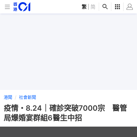
繁
|
简
港聞
社會新聞
疫情・8.24｜確診突破7000宗 醫管
局爆婚宴群組6醫生中招