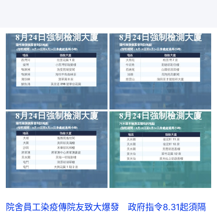
院舍員工染疫傳院友致大爆發 政府指令8.31起須隔