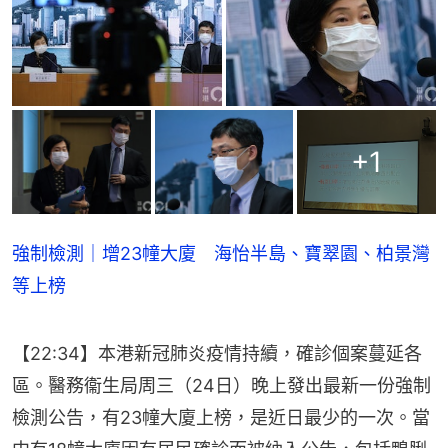
+
1
強制檢測｜增23幢大廈 海怡半島、寶翠園、柏景灣
等上榜
【22:34】本港新冠肺炎疫情持續，確診個案蔓延各
區。醫務衞生局周三（24日）晚上發出最新一份強制
檢測公告，有23幢大廈上榜，是近日最少的一次。當