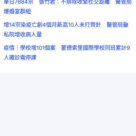
單日7884宗 張竹君：不排除收緊社交距離 醫管局
爆婚宴群組
增14宗染疫亡創4個月新高10人未打齊針 醫管局籲
私院增收病人量
疫情｜學校增101個案 蒙德索里國際學校同班累計9
人確診需停課