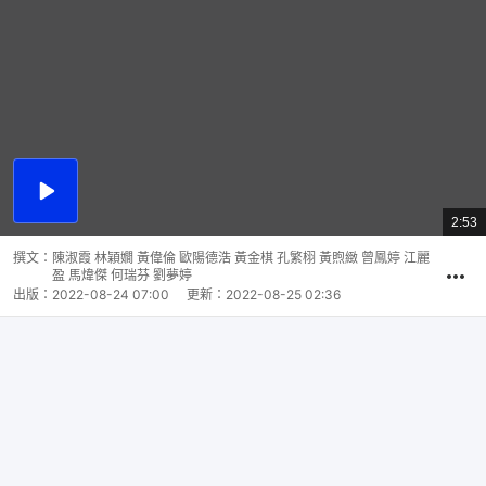
播
放
2:53
總
影
共
片
時
撰文：
陳淑霞 林穎嫺 黃偉倫 歐陽德浩 黃金棋 孔繁栩 黃煦緻 曾鳳婷 江麗
間
盈 馬煒傑 何瑞芬 劉夢婷
出版：
2022-08-24 07:00
更新：
2022-08-25 02:36