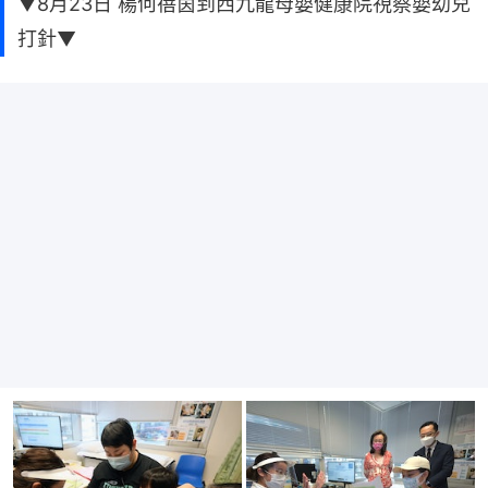
▼8月23日 楊何蓓茵到西九龍母嬰健康院視察嬰幼兒
打針▼