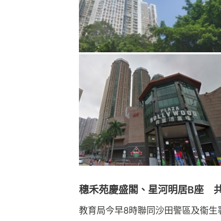
穗禾苑慶盛閣、星河明居B座 共
教育局今早8時聯同沙田警區及衞生