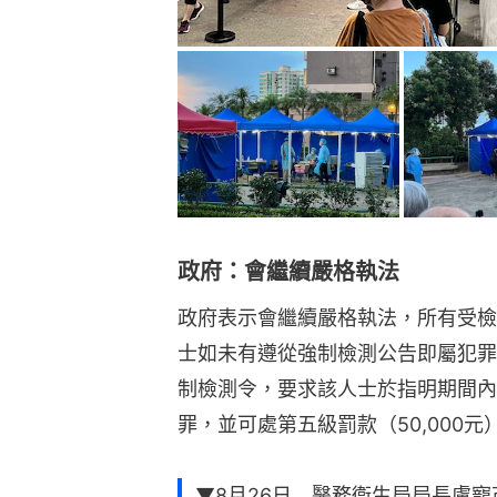
政府表示會繼續嚴格執法，所有受檢
士如未有遵從強制檢測公告即屬犯罪，
制檢測令，要求該人士於指明期間內
罪，並可處第五級罰款（50,000
▼8月26日 醫務衞生局局長盧