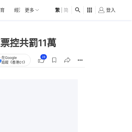
育
經濟
更多
01深圳
繁
觀點
|
简
健康
好食玩飛
登入
女
票控共罰11萬
28
在Google
追蹤《香港01》