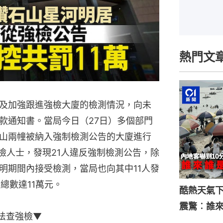
熱門文
及加強跟進強檢大廈的檢測情況，向未
款通知書。當局今日（27日）多個部門
山兩幢被納入強制檢測公告的大廈進行
檢人士，發現21人違反強制檢測公告，除
明期間內接受檢測，當局也向其中11人發
款總數達11萬元。
酷熱天氣
震驚︰誰
法查強檢▼