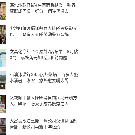
深水埗珠仔街4店同面臨結業 熟客
感慨成回憶：好似一個時代過去
尖沙咀傍晚逼滿數百人排隊等搭觀光
巴士 疑有人插隊勞動警方調解
文具佬今年至今累計7店結業 8月佔
3間 荔枝角元祖店涉租約問題
石澳泳灘錄38.5度熱焫焫 百多人戲
水消暑 泳客：愈熱愈要曬太陽
:38
父親節｜藝人陳錦鴻自閉症兒升讀方
大音樂系 盼愛子成為優秀之人
大富豪改名重開 舊公司欠債遭強制
清盤 新公司再簽十年租約