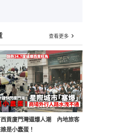
章
查看更多
下西貢廈門灣逼爆人潮 內地旅客
來誰是小蠢蛋！