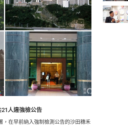
21人違強檢公告
署，在早前納入強制檢測公告的沙田穗禾