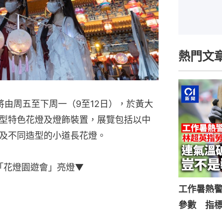
熱門文
將由周五至下周一（9至12日），於黃大
型特色花燈及燈飾裝置，展覽包括以中
及不同造型的小道長花燈。
「花燈園遊會」亮燈▼
工作暑熱
參數 指