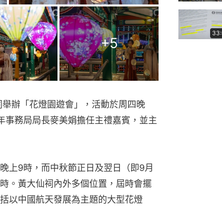
33
+
5
仙祠舉辦「花燈園遊會」，活動於周四晚
年事務局局長麥美娟擔任主禮嘉賓，並主
晚上9時，而中秋節正日及翌日（即9月
10時。黃大仙祠內外多個位置，屆時會擺
括以中國航天發展為主題的大型花燈