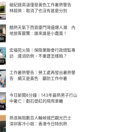
破紀錄高溫僅發黃色工作暑熱警告
林超英：取消了也沒有甚麼分別
酷熱天氣下西貢廈門灣逼爆人潮 內
地旅客震驚︰誰來誰是小蠢蛋！
:50
宏福苑火險｜保險業聯會行政總監專
訪 違消防例、不重建怎樣賠？
:02
工作暑熱警告｜勞工處再發出暑熱警
告 續又是黃色 籲防工作中暑
今日新聞8分鐘｜143年最熱男子行山
中暑亡｜剷石壆紅的飛甩車轆
:14
熱浪無阻數百人輪候城巴觀光巴士
深圳客冷小姐：香港今日特別熱