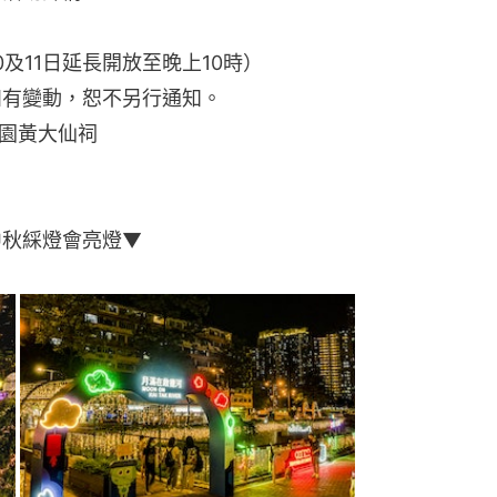
0及11日延長開放至晚上10時）
如有變動，恕不另行通知。
園黃大仙祠
中秋綵燈會亮燈▼