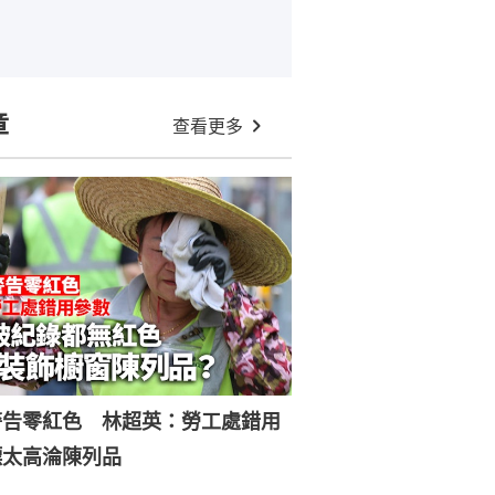
章
查看更多
警告零紅色 林超英：勞工處錯用
標太高淪陳列品