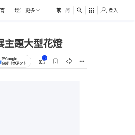
育
經濟
更多
01深圳
繁
觀點
|
简
健康
好食玩飛
登入
女
發展主題大型花燈
8
在Google
追蹤《香港01》