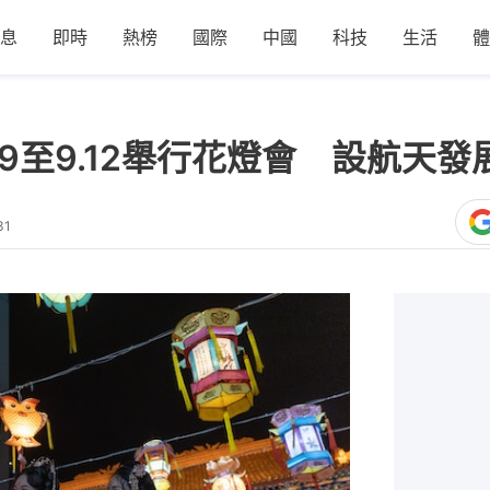
息
即時
熱榜
國際
中國
科技
生活
體
9至9.12舉行花燈會 設航天
31