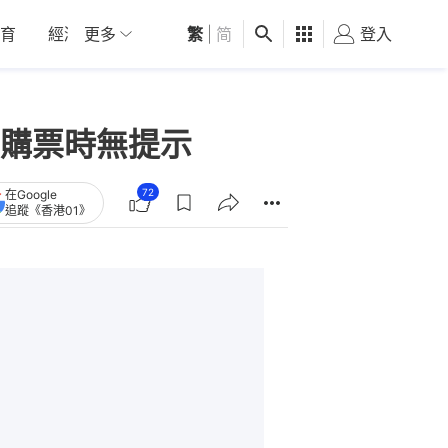
育
經濟
更多
01深圳
繁
觀點
|
简
健康
好食玩飛
登入
女
購票時無提示
72
在Google
追蹤《香港01》