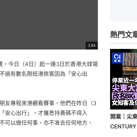
熱門文
1:04
總
共
時
間
賽，今日（4日）起一連3日於香港大球場
不過有數名剛抵港旅客因為「安心出
三名朋友專程來港觀看賽事，他們在昨日（3
「安心出行」，才獲悉持黃碼不得入
開業｜尖東
不可以做任何事，亦不准去任何地方，
CENTU