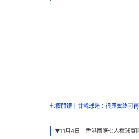
七欖開鑼｜廿載球迷：很興奮終可再
▼11月4日 香港國際七人欖球賽