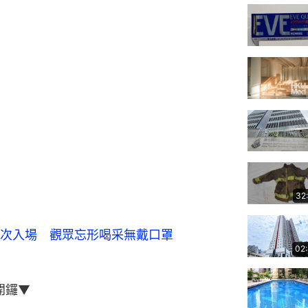
32
次入場 觀眾忘形喝采無戴口罩
02
開鑼▼