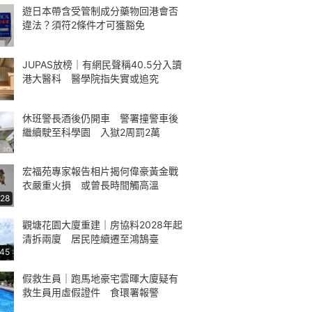
遊日本帶含受管制成分藥物回港會否
違法？須符2條件才可獲豁免
JUPAS放榜｜有網民聲稱40.5分入讀
港大醫科 醫學院指失實或追究
休班警長酒後仍開車 警署撞警車後
繼續駛至科學園 入獄2周罰2萬
宏福苑專家報告相片揭何偉豪黃金戰
衣嚴重火損 或曾長時間觸高溫
:28
觀塘花園大廈重建｜房協料2028年起
清拆兩廈 居民陸續遷至鴻鵠臺
:45
假救生員｜跑馬地豪宅雲暉大廈疑有
救生員用虛假證件 食環署報警