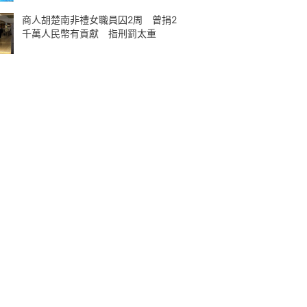
商人胡楚南非禮女職員囚2周 曾捐2
千萬人民幣有貢獻 指刑罰太重