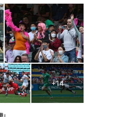
+
14
港」