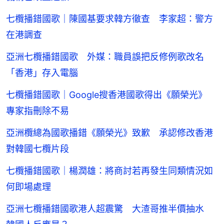
七欖播錯國歌｜陳國基要求韓方徹查 李家超：警方
在港調查
亞洲七欖播錯國歌 外媒：職員誤把反修例歌改名
「香港」存入電腦
七欖播錯國歌｜Google搜香港國歌得出《願榮光》
專家指刪除不易
亞洲欖總為國歌播錯《願榮光》致歉 承認修改香港
對韓國七欖片段
七欖播錯國歌｜楊潤雄：將商討若再發生同類情況如
何即場處理
亞洲七欖播錯國歌港人超震驚 大渣哥推半價抽水