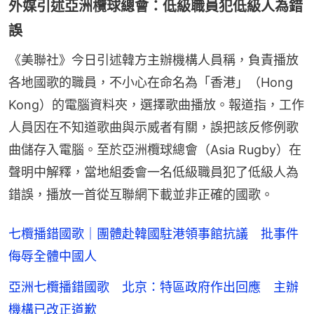
外媒引述亞洲欖球總會：低級職員犯低級人為錯
誤
《美聯社》今日引述韓方主辦機構人員稱，負責播放
各地國歌的職員，不小心在命名為「香港」（Hong 
Kong）的電腦資料夾，選擇歌曲播放。報道指，工作
人員因在不知道歌曲與示威者有關，誤把該反修例歌
曲儲存入電腦。至於亞洲欖球總會（Asia Rugby）在
聲明中解釋，當地組委會一名低級職員犯了低級人為
錯誤，播放一首從互聯網下載並非正確的國歌。
七欖播錯國歌｜團體赴韓國駐港領事館抗議 批事件
侮辱全體中國人
亞洲七欖播錯國歌 北京：特區政府作出回應 主辦
機構已改正道歉