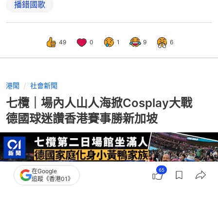
播錯國歌
49
0
1
9
6
港聞
社會新聞
七欖｜場內人山人海掀Cosplay大戰
德國球迷讚香港賽事勝新加坡
65
在Google
追蹤《香港01》