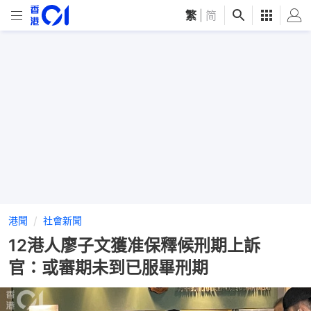
繁
|
简
港聞
社會新聞
12港人廖子文獲准保釋候刑期上訴
官：或審期未到已服畢刑期