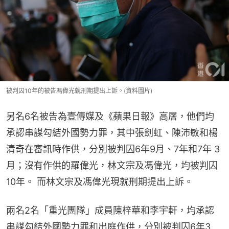
被判囚10年的被告馮偉光就刑期提出上訴。(資料圖片)
另名6名被告為壹傳媒及《蘋果日報》高層，他們均
承認串謀勾結外國勢力罪，其中張劍虹、陳沛敏和楊
清奇在審訊時作供，分別被判囚6年9月、7年和7年 3
月；沒有作供的羅偉光，林文宗及馮偉光，均被判囚
10年。 而林文宗及馮偉光現就刑期提出上訴。
兩名2名「重光團隊」成員陳梓華和李宇軒，均承認
串謀勾結外國勢力罪和出庭作供，分別被判囚6年3