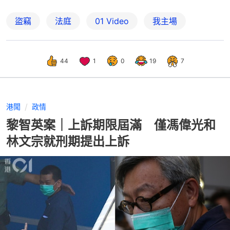
盜竊
法庭
01 Video
我主場
44
1
0
19
7
港聞
政情
黎智英案｜上訴期限屆滿 僅馮偉光和
林文宗就刑期提出上訴