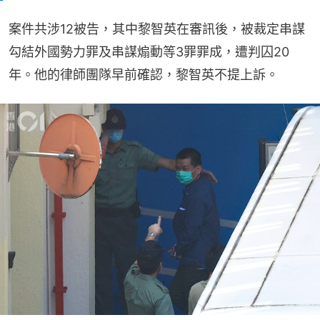
案件共涉12被告，其中黎智英在審訊後，被裁定串謀
勾結外國勢力罪及串謀煽動等3罪罪成，遭判囚20
年。他的律師團隊早前確認，黎智英不提上訴。