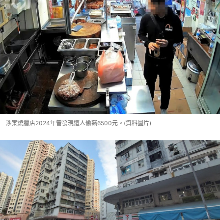
涉案燒臘店2024年曾發現遭人偷竊6500元。(資料圖片)