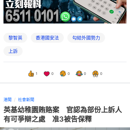
黎智英
香港國安法
勾結外國勢力
上訴
1
0
0
0
0
港聞
社會新聞
英基幼稚園賄賂案 官認為部份上訴人
有可爭辯之處 准3被告保釋