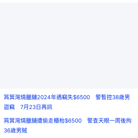
筲箕灣燒臘舖2024年遇竊失$6500 警暫控38歲男
盜竊 7月23日再訊
筲箕灣燒臘舖遭偷走櫃枱$6500 警查天眼一周後拘
36歲男賊