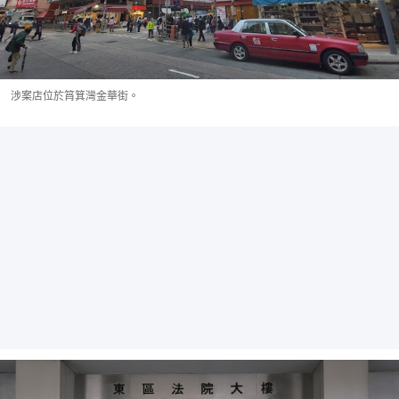
涉案店位於筲箕灣金華街。