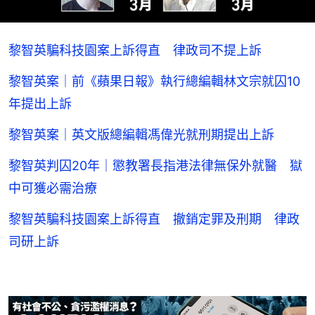
黎智英騙科技園案上訴得直 律政司不提上訴
黎智英案｜前《蘋果日報》執行總編輯林文宗就囚10
年提出上訴
黎智英案｜英文版總編輯馮偉光就刑期提出上訴
黎智英判囚20年｜懲教署長指港法律無保外就醫 獄
中可獲必需治療
黎智英騙科技園案上訴得直 撤銷定罪及刑期 律政
司研上訴