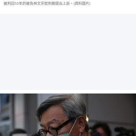
被判囚10年的被告林文宗就刑期提出上訴。(資料圖片)