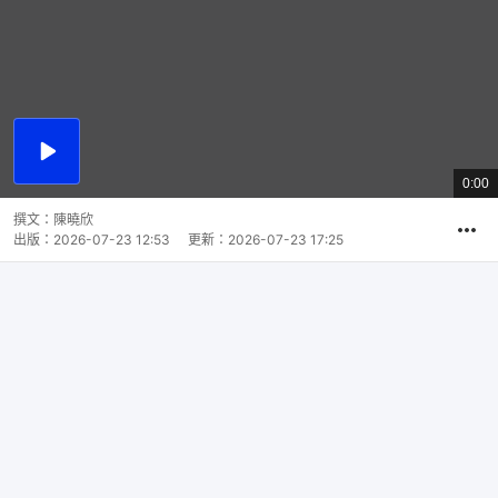
播
放
0:00
總
影
共
片
時
撰文：
陳曉欣
間
出版：
2026-07-23 12:53
更新：
2026-07-23 17:25