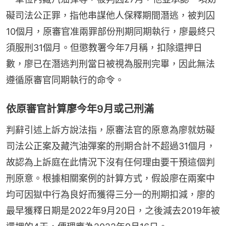
礙司法公正罪，指他串謀他人保釋期間潛逃，被判囚
10個月，原審官准兩罪部份刑期同期執行，廖最終只
須服刑31個月。但懲教署今年7月稱，扣除還押日
數，廖已在潛逃判刑當日被視為服刑完畢，因此無法
遵循原審官同期執行的命令。
依原審官計算廖今年9月或己刑滿
判辭引述上訴方說法指，原審法官的原意為廖就妨礙
司法公正案及藏汽油彈案的刑期合計不超過31個月，
故認為上訴庭在此情況下沒有任何理由要干預這個判
刑原意。根據相關案例的計算方式，假設廖在兩案中
均可因獄中行為良好而獲得三分一的刑期扣減，廖的
最早獲釋日期是2022年9月20日，之後減去2019年被