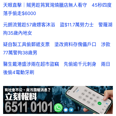
天眼直擊｜賊男趁筲箕灣燒臘店無人看守 45秒四度
落手偷走$6000
元朗流鶯趁57歲嫖客沐浴 盜$11.7萬勞力士 警羅湖
拘35歲內地女
疑自製工具偷郵遞支票 塗改資料存傀儡戶口 涉款
77萬警拘38歲男
醫生戴港盛涉兩在超市盜竊 先偷逾千元刺身 兩日
後偷4電動牙刷