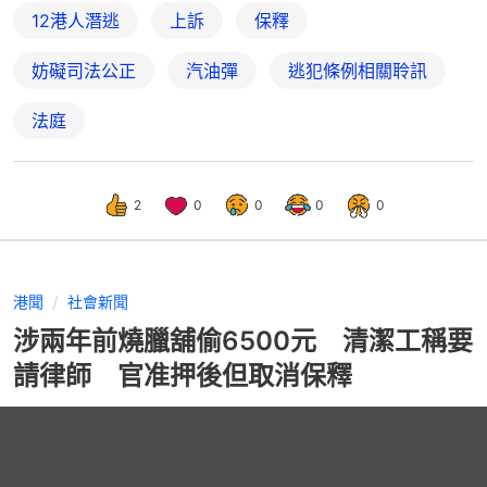
12港人潛逃
上訴
保釋
妨礙司法公正
汽油彈
逃犯條例相關聆訊
法庭
2
0
0
0
0
港聞
社會新聞
涉兩年前燒臘舖偷6500元 清潔工稱要
請律師 官准押後但取消保釋