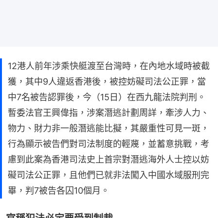
12港人前年涉乘快艇渡至台灣時，在內地水域時被截
獲，其中9人違返香港後，被控妨礙司法公正罪，當
中7名被告認罪後，今（15日）在西九龍法院判刑。
暫委法官王興偉指，涉案潛逃計劃周詳，牽涉人力、
物力、財力非一般潛逃能比擬，其嚴重性可見一斑，
行為顯示被告們對司法制度的輕蔑，並蓄意挑戰，考
慮到此案為香港司法史上首宗對潛逃海外人士控以妨
礙司法公正罪，且他們已就非法闖入中國水域服刑完
畢，判7被告各囚10個月。