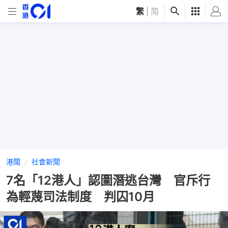
繁
|
简
港聞
社會新聞
7名「12港人」認圖潛逃台灣 官斥行
為輕蔑司法制度 判囚10月