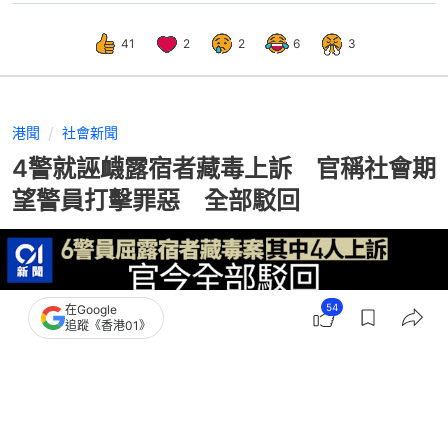
41
2
2
6
3
港聞
社會新聞
4警就誣衊露宿者藏毒上訴 官稱社會期
望警員打擊罪惡 全部駁回
54
在Google
追蹤《香港01》