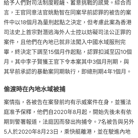
給予人們對司法制度輕衊、蓄意挑戰的感覺。綜合而
言，王官同意法官姚勳智在同案早前認罪的被告的案
件中以18個月為量刑起點之決定，但考慮此案為香港
司法史上首宗對潛逃海外人士控以妨礙司法公正罪的
案件，且他們在內地已就非法闖入中國水域服刑完
畢，終決定下調至15個月作起點，認罪扣減至囚10個
月。其中李子賢獲王官下令本案其中3個月刑期，與
其早前承認的暴動案同期執行，即總刑期4年1個月。
偷渡時在內地水域被捕
案情指，各被告在案發前均有示威案件在身，並獲法
庭准予保釋，他們自2020年8月起，開始先後未有依
期到警署報道，法庭因而發出拘捕令。7名被告與另外
5人於2020年8月23日，乘快艇離港，並在駛進內地