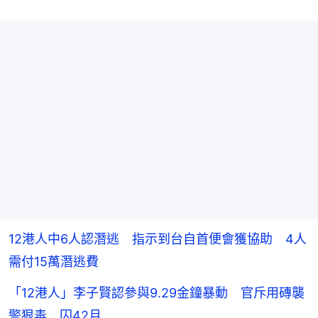
12港人中6人認潛逃 指示到台自首便會獲協助 4人
需付15萬潛逃費
「12港人」李子賢認參與9.29金鐘暴動 官斥用磚襲
警狠毒 囚42月