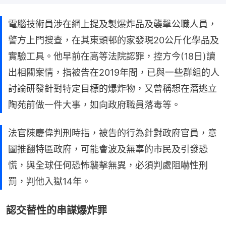
電腦技術員涉在網上提及製爆炸品及襲擊公職人員，
警方上門搜查，在其東頭邨的家發現20公斤化學品及
實驗工具。他早前在高等法院認罪，控方今(18日)讀
出相關案情，指被告在2019年間，已與一些群組的人
討論研發針對特定目標的爆炸物，又曾稱想在潛逃立
陶苑前做一件大事，如向政府職員落毒等。
法官陳慶偉判刑時指，被告的行為針對政府官員，意
圖推翻特區政府，可能會波及無辜的市民及引發恐
慌，與全球任何恐怖襲擊無異，必須判處阻嚇性刑
罰，判他入獄14年。
認交替性的串謀爆炸罪