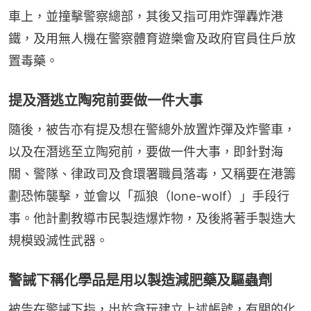
車上，並撞擊警察總部，其後又指可用炸彈轟炸港
鐵，及用無人機在警察體育遊樂會及政府官員住戶放
置毒藥。
提及潛逃立陶宛前要做一件大事
隨後，被告亦有提及想在警總外放置炸彈及炸警車，
以及在潛逃至立陶宛前，要做一件大事，即針對海
關、警隊、律政司及食環署職員落毒，又稱要在港籌
劃恐怖襲擊，並會以「孤狼（lone-wolf）」手段行
事。他計劃教導市民製造爆炸物，及後將著手製造大
規模毀滅性武器。
警誡下稱化學品是用以製造減肥藥及驅蟲劑
被告在警誡下指，出於貪玩建立上述帳號，有關的化