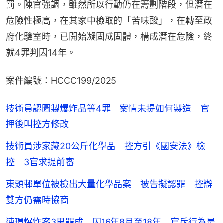
罰。陳官強調，雖然所以行動仍在籌劃階段，但潛在
危險性極高，在其家中檢取的「苦味酸」，在轉至政
府化驗室時，已開始凝固成固體，構成潛在危險，終
就4罪判囚14年。
案件編號：HCCC199/2025
技術員認圖製爆炸品等4罪 案情未提如何製造 官
押後叫控方修改
技術員涉家藏20公斤化學品 控方引《國安法》檢
控 3官求提前審
東頭邨單位被檢出大量化學品案 被告擬認罪 控辯
雙方仍需時協商
連環爆炸案3男罪成 囚16年8月至18年 官斥行為是