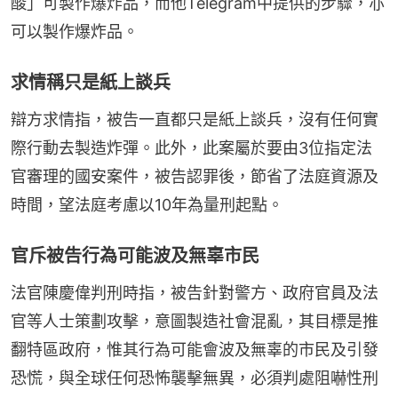
酸」可製作爆炸品，而他Telegram中提供的步驟，亦
可以製作爆炸品。
求情稱只是紙上談兵
辯方求情指，被告一直都只是紙上談兵，沒有任何實
際行動去製造炸彈。此外，此案屬於要由3位指定法
官審理的國安案件，被告認罪後，節省了法庭資源及
時間，望法庭考慮以10年為量刑起點。
官斥被告行為可能波及無辜市民
法官陳慶偉判刑時指，被告針對警方、政府官員及法
官等人士策劃攻擊，意圖製造社會混亂，其目標是推
翻特區政府，惟其行為可能會波及無辜的市民及引發
恐慌，與全球任何恐怖襲擊無異，必須判處阻嚇性刑