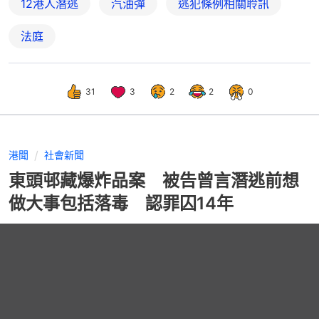
12港人潛逃
汽油彈
逃犯條例相關聆訊
法庭
31
3
2
2
0
港聞
社會新聞
東頭邨藏爆炸品案 被告曾言潛逃前想
做大事包括落毒 認罪囚14年