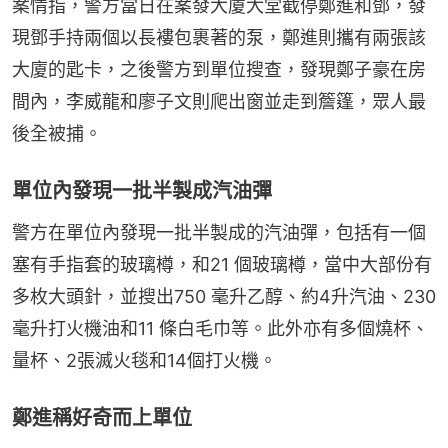
案情指，警方當日在案發大廈大堂截停鄭進和鄧，發
現鄧手持兩個以長褸包裹著的泵，鄭進則攜有兩張該
大廈的匙卡，之後警方到單位搜查，發現鄭子豪在房
間內，李威龍和廖子文則爬出窗並走到簷篷，眾人最
後全被捕。
單位內發現一批半製成汽油彈
警方在單位內發現一批半製成的汽油彈，包括有一個
塞有手指套的玻璃樽，和21 個玻璃樽，當中大部份有
多枚大頭針，並搜出750 毫升乙醇、約4升汽油、230
毫升打火機油和11 條白毛巾等。此外亦有多個燒杯、
量杯、2張滅火毯和14個打火機。
鄭進稱好奇而上單位