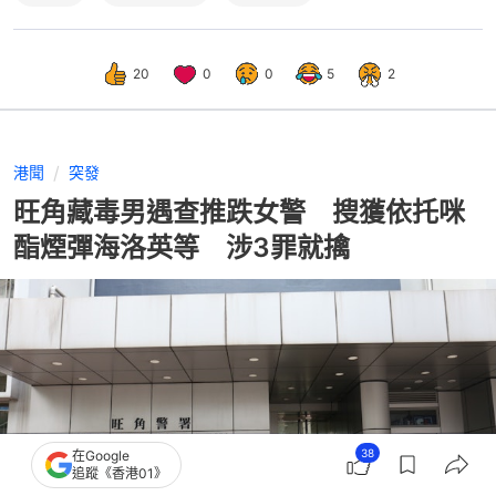
20
0
0
5
2
港聞
突發
旺角藏毒男遇查推跌女警 搜獲依托咪
酯煙彈海洛英等 涉3罪就擒
38
在Google
追蹤《香港01》