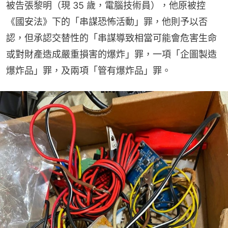
被告張黎明（現 35 歲，電腦技術員），他原被控
《國安法》下的「串謀恐怖活動」罪，他則予以否
認，但承認交替性的「串謀導致相當可能會危害生命
或對財產造成嚴重損害的爆炸」罪，一項「企圖製造
爆炸品」罪，及兩項「管有爆炸品」罪。