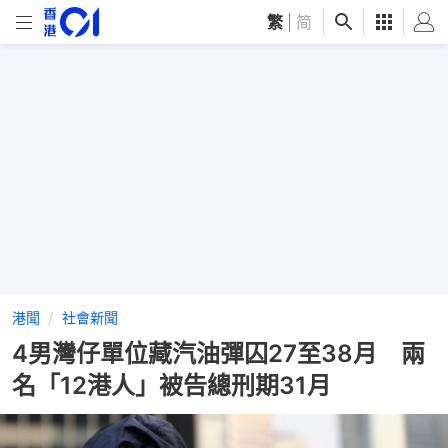
繁
|
简
港聞
社會新聞
4男灣仔單位藏汽油彈囚27至38月 兩
名「12港人」被告總刑期31月