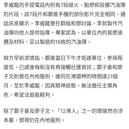
李威龍的手提電話內則有7段縱火、點燃和投擲汽油彈
的片段。該7段片和鄭進手機的部份影片完全相同。通
話訊息顯示，李威龍曾在群組和鄧討論，李就製作汽
油彈向他人提供指導。專家認為，以單位內的易燃液
體及材料，足以製造約16枚的汽油彈。
辯方早前求情指，鄭進當日下午才抵達單位，參與程
度低，已感後悔和沒有再接觸社運資訊；鄭子豪和廖
子文則曾在內地服刑，連同在港還柙的時間達21個
月，至於李威龍，因其精神狀態，無法擔任主導角
色，希望法庭能輕判。
除了鄭子豪及廖子文，「12港人」之一的鄧棨然亦涉
本案，鄧現仍在內地服刑。