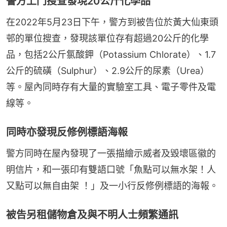
警方上門搜查發現20公斤化學品
在2022年5月23日下午，警方到被告位於黃大仙東頭
邨的單位搜查，發現該單位存有超過20公斤的化學
品，包括2公斤氯酸鉀（Potassium Chlorate）、1.7
公斤的硫磺（Sulphur）、2.9公斤的尿素（Urea）
等。屋內同時存有大量的實驗室工具、電子零件及電
線等。
同時亦發現反修例標語海報
警方同時在屋內發現了一張描繪示威者及毀壞區徽的
明信片，和一張印有雙語口號「魚點可以無水架！人
又點可以無自由架 ！」及一小行反修例標語的海報。
被告另租儲物倉及與不明人士頻繁通訊