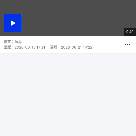
播
放
0:49
總
影
共
片
時
撰文：
陳蓉
間
出版：
2026-06-18 17:21
更新：
2026-06-21 14:22