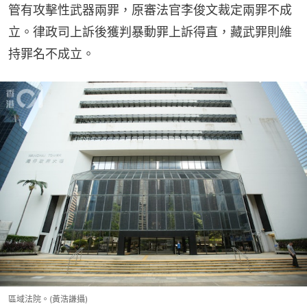
管有攻擊性武器兩罪，原審法官李俊文裁定兩罪不成
立。律政司上訴後獲判暴動罪上訴得直，藏武罪則維
持罪名不成立。
區域法院。(黃浩謙攝)