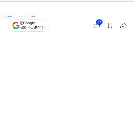
港聞
社會新聞
87
在Google
法律系女生參與2019年暴動 官稱受朋
追蹤《香港01》
輩影響作不智選擇 囚34月
撰文：
陳蓉
出版：
2026-07-15 17:22
更新：
2026-07-15 17:22