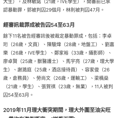
大生），及林敏諾（21歲，IVE學生），開審前已承
認暴動罪，郭被判囚29個月，林則被判囚47月。
經審訊裁罪成被告囚54至63月
餘下11名被告經審訊後被裁定暴動罪成，包括：李卓
珩（26歲，文員）、陳駿煒（28歲，地盤工）、劉嘉
樂（26歲，IVE學生）、鄭家裕（33歲，攝影師）、
廖卓賢（25歲，獸醫護士）、馬宇亮（27歲，理大學
生）、謝澔庭（25歲，酒店接待員）、容家俊（26
歲，倉務員）、勞尚文（26歲，運輸工）、梁楀燊
（21歲，學生）、張賀祺（23歲，無業），11人被判
囚54至63月。
2019年11月理大衝突期間，理大外圍至油尖旺