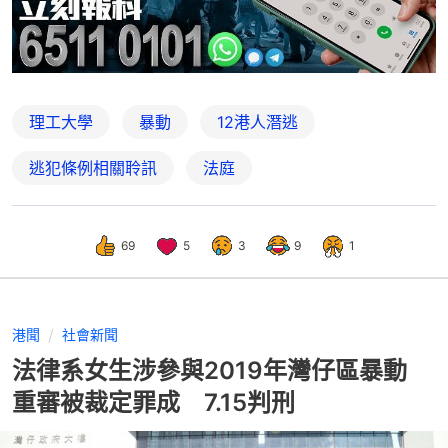
理工大學
暴動
12港人潛逃
逃犯條例相關聆訊
法庭
69
5
3
9
1
港聞
社會新聞
法律系女生涉參與2019年灣仔區暴動
重審被裁定罪成 7.15判刑