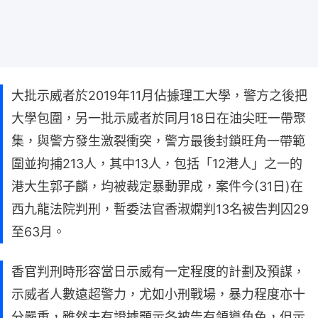
大批示威者於2019年11月佔據理工大學，警方之後把
大學包圍，另一批示威者於同月18日在油尖旺一帶聚
集，與警方發生激裂衝突，警方最後封鎖旺角一帶範
圍並拘捕213人，其中13人，包括「12港人」之一的
港大生郭子麟，均被裁定暴動罪成，案件今(31日)在
西九龍法院判刑，暫委法官香淑嫻判13名被告判囚29
至63月。
香官判刑時形容當日示威有一定程度的計劃及預謀，
示威者人數遠超警力，尤如小刑戰場，暴力程度亦十
分嚴重，雖然未有證據顥示各被告有領導角色，但示