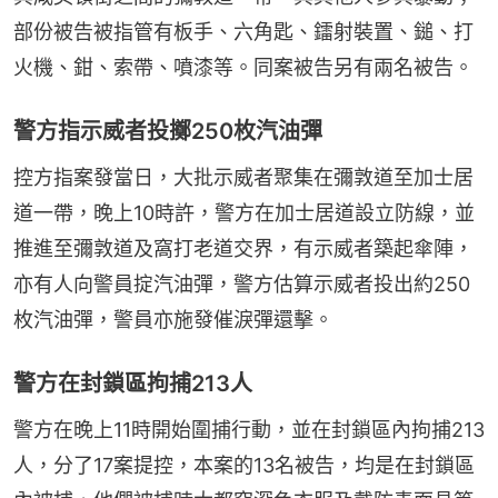
部份被告被指管有板手、六角匙、鐳射裝置、鎚、打
火機、鉗、索帶、噴漆等。同案被告另有兩名被告。
警方指示威者投擲250枚汽油彈
控方指案發當日，大批示威者聚集在彌敦道至加士居
道一帶，晚上10時許，警方在加士居道設立防線，並
推進至彌敦道及窩打老道交界，有示威者築起傘陣，
亦有人向警員掟汽油彈，警方估算示威者投出約250
枚汽油彈，警員亦施發催淚彈還擊。
警方在封鎖區拘捕213人
警方在晚上11時開始圍捕行動，並在封鎖區內拘捕213
人，分了17案提控，本案的13名被告，均是在封鎖區