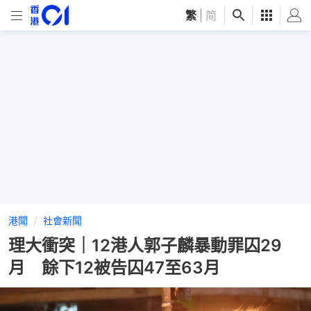
繁
|
简
港聞
社會新聞
理大衝突｜12港人郭子麟暴動罪囚29
月 餘下12被告囚47至63月