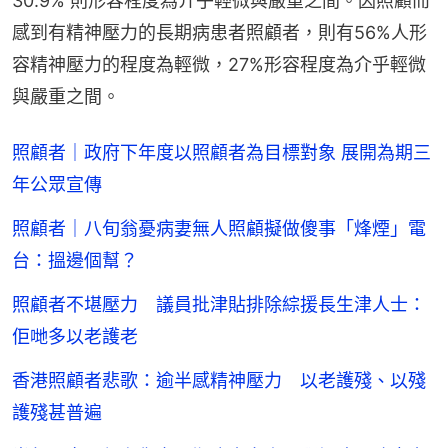
30.9% 則形容程度為介乎輕微與嚴重之間。因照顧而
感到有精神壓力的長期病患者照顧者，則有56%人形
容精神壓力的程度為輕微，27%形容程度為介乎輕微
與嚴重之間。
照顧者｜政府下年度以照顧者為目標對象 展開為期三
年公眾宣傳
照顧者｜八旬翁憂病妻無人照顧擬做傻事「烽煙」電
台：搵邊個幫？
照顧者不堪壓力 議員批津貼排除綜援長生津人士：
佢哋多以老護老
香港照顧者悲歌：逾半感精神壓力 以老護殘、以殘
護殘甚普遍