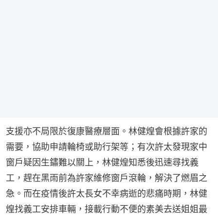
支援亦不局限於復康醫療層面。林健煌會根據許家的
需要，協助申請輪椅或助行架等；有次許太發現家中
窗戶疑因生鏽難以關上，林健煌知悉後迅速尋找義
工，趕在黑雨前為許家維修窗戶滾輪，解決了燃眉之
急。而在疫情後許太長女不幸病逝的悲痛時期，林健
煌找義工安排車輛，接載行動不便的素美去送姐姐最