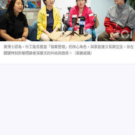
黃博士認為，社工能否擔當「個案管理」的核心角色，與家庭建立長期互信，並在
關鍵時刻拆解照顧者深層次的糾結與困局。（梁鵬威攝）