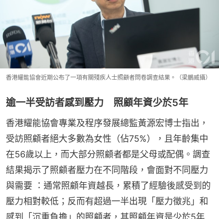
香港耀能協會近期公布了一項有關殘疾人士照顧者問卷調查結果。（梁鵬威攝）
逾一半受訪者感到壓力 照顧年資少於5年
香港耀能協會專業及程序發展總監黃源宏博士指出，
受訪照顧者絕大多數為女性（佔75%），且年齡集中
在56歲以上，而大部分照顧者都是父母或配偶。調查
結果揭示了照顧者壓力在不同階段，會面對不同壓力
與需要 ：通常照顧年資越長，累積了經驗後感受到的
壓力相對較低；反而有超過一半出現「壓力徵兆」和
感到「沉重負擔」的照顧者，其照顧年資是少於5年