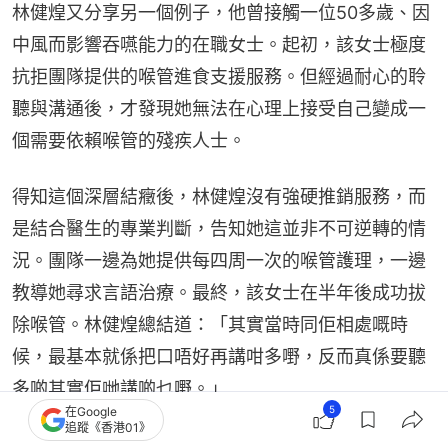
林健煌又分享另一個例子，他曾接觸一位50多歲、因
中風而影響吞嚥能力的在職女士。起初，該女士極度
抗拒團隊提供的喉管進食支援服務。但經過耐心的聆
聽與溝通後，才發現她無法在心理上接受自己變成一
個需要依賴喉管的殘疾人士。
得知這個深層結癥後，林健煌沒有強硬推銷服務，而
是結合醫生的專業判斷，告知她這並非不可逆轉的情
況。團隊一邊為她提供每四周一次的喉管護理，一邊
教導她尋求言語治療。最終，該女士在半年後成功拔
除喉管。林健煌總結道：「其實當時同佢相處嘅時
候，最基本就係把口唔好再講咁多嘢，反而真係要聽
多啲其實佢哋講啲乜嘢。」
5
在Google
追蹤《香港01》