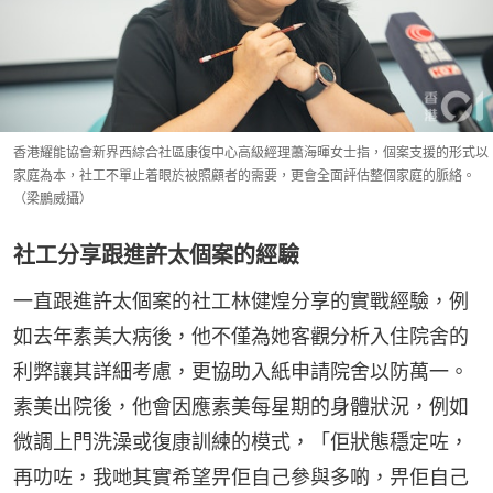
香港耀能協會新界西綜合社區康復中心高級經理蕭海暉女士指，個案支援的形式以
家庭為本，社工不單止着眼於被照顧者的需要，更會全面評估整個家庭的脈絡。
（梁鵬威攝）
社工分享跟進許太個案的經驗
一直跟進許太個案的社工林健煌分享的實戰經驗，例
如去年素美大病後，他不僅為她客觀分析入住院舍的
利弊讓其詳細考慮，更協助入紙申請院舍以防萬一。
素美出院後，他會因應素美每星期的身體狀況，例如
微調上門洗澡或復康訓練的模式，「佢狀態穩定咗，
再叻咗，我哋其實希望畀佢自己參與多啲，畀佢自己