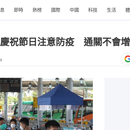
息
即時
熱榜
國際
中國
科技
生活
體
慶祝節日注意防疫 通關不會增
48