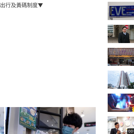
心出行及黃碼制度▼
00