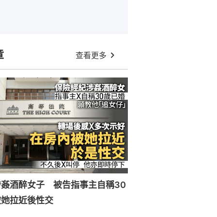
章
查看更多
姦酒醉女子 被告指事主自稱30
被她拉近後性交