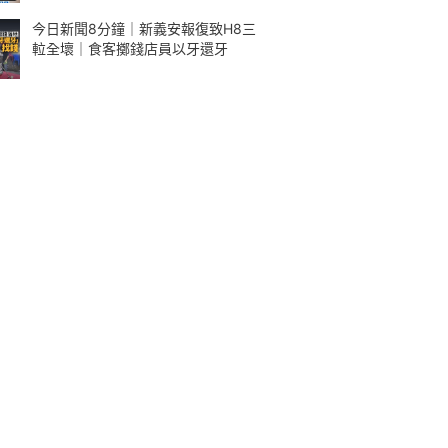
今日新聞8分鐘｜新義安報復致H8三
𨋢全壞｜食客擲錢店員以牙還牙