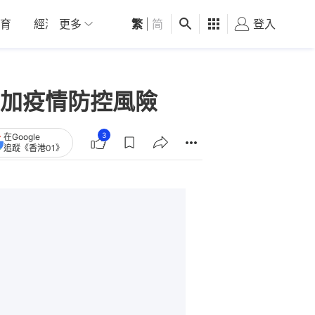
育
經濟
更多
01深圳
繁
觀點
|
简
健康
好食玩飛
登入
女
加疫情防控風險
3
在Google
追蹤《香港01》