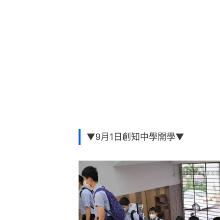
▼9月1日創知中學開學▼