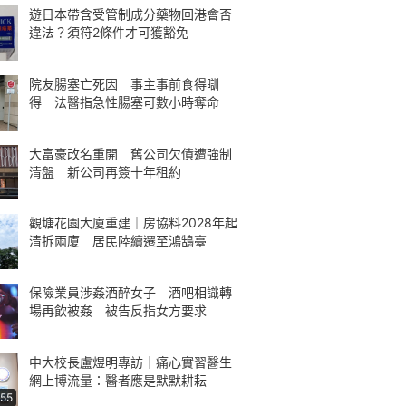
遊日本帶含受管制成分藥物回港會否
違法？須符2條件才可獲豁免
院友腸塞亡死因 事主事前食得瞓
得 法醫指急性腸塞可數小時奪命
大富豪改名重開 舊公司欠債遭強制
清盤 新公司再簽十年租約
觀塘花園大廈重建｜房協料2028年起
清拆兩廈 居民陸續遷至鴻鵠臺
保險業員涉姦酒醉女子 酒吧相識轉
場再飲被姦 被告反指女方要求
中大校長盧煜明專訪｜痛心實習醫生
網上博流量：醫者應是默默耕耘
:55