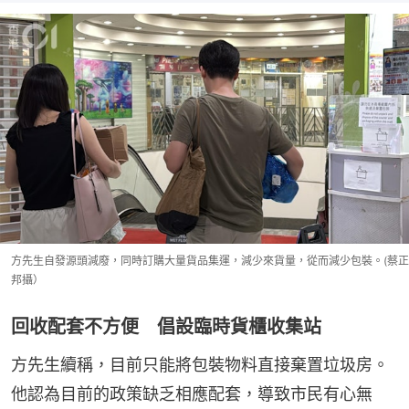
方先生自發源頭減廢，同時訂購大量貨品集運，減少來貨量，從而減少包裝。(蔡正
邦攝）
回收配套不方便 倡設臨時貨櫃收集站
方先生續稱，目前只能將包裝物料直接棄置垃圾房。
他認為目前的政策缺乏相應配套，導致市民有心無