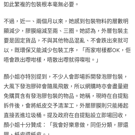
如此繁複的包裝根本毫無必要。
不過，近一、兩個月以來，她感到包裝物料的層數明
顯減少，膠膜縮減至兩、三圈。她認為，外層包裝主
要是固定貨品，不與其他物品混亂、不會跌出來就可
以，既環保又能減少包裝工序，「而家咁樣都OK，佢
唔會跌出嚟咁樣，唔散出嚟就得㗎啦。」
顏小姐亦特別提到，不少人會即場拆開發泡膠包裝，
大風下發泡膠碎會隨風飛散，所以網購時亦會盡量避
免購買含有發泡膠包裝的物品。她稱，現時在自提點
拆件後，會將紙皮交予清潔工，外層膠膜則只能捲起
直接丟進垃圾桶。提及政府在自提點設立即場回收，
顏小姐十分贊成：「我會好樂意做，同佢分類，膠還
膠、紙皮還紙皮。」