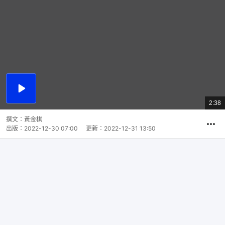
播
放
2:38
總
影
共
片
時
撰文：
黃金棋
間
出版：
2022-12-30 07:00
更新：
2022-12-31 13:50