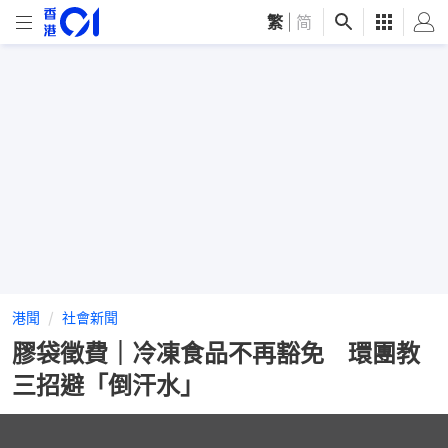
繁
|
简
港聞
社會新聞
膠袋徵費｜冷凍食品不再豁免 環團教
三招避「倒汗水」