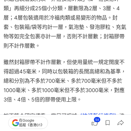
類」再細分成25個小分類，層數限為2層、3層、4
層；4層包裝適用於冷福肉類或易變形的物品。封
套、包裝箱/袋等均計一層，氣泡墊、發泡膠粒、充氣
物等如完全包裹亦計一層，否則不計層數；封箱膠帶
則不計作層數。
雖然封箱膠帶不計作層數，但使用量統一規定闊度不
得超過45毫米，同時以包裝箱的長闊高總和為基準，
總和分別為不多於700毫米、多於700毫米但不多於
1000毫米、多於1000毫米但不多於3000毫米，對應
3倍、4倍、5倍的膠帶使用上限。
如不符合國家標準，當局可根據
《快遞暫行條例》
進
54
在Google
行處罰，由郵政管理部門勒令改正，否則可罰款5000
追蹤《香港01》