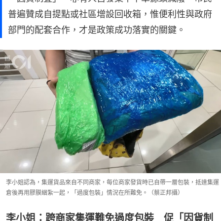
普遍贊成自提點或社區增設回收箱，惟便利性與政府
部門的配套合作，才是政策成功落實的關鍵。
李小姐認為，集運貨品來自不同商家，每位商家發貨時已自帶一層包裝，抵達集運
倉後再用膠膜綑紮一起，「過度包裝」情況在所難免。（蔡正邦攝）
李小姐：跨商家集運難免過度包裝 促「因貨制