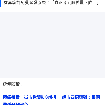
會再容許免費派發膠袋：「真正令到膠袋量下降。」
延伸閱讀：
膠袋徵費｜街市檔販批欠指引　超市四招應對：最困
難係分辨豁免