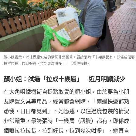
顏小姐表示，以往過度包裝的情況非常嚴重，最誇張時「十幾層都有，即係成個嘢
拉拉拉長，拉到好長，拉到幾次咁多」。（梁偉權攝）
顏小姐：試過「拉成十幾層」 近月明顯減少
在大角咀鐵樹街自提點取貨的顏小姐，由於要為小朋
友購置文具等用品，經常都會網購，「兩邊快遞都熟
悉我，日日都見到」。她憶述，以往過度包裝的情況
非常嚴重，最誇張時「十幾層（膠膜）都有，即係成
個嘢拉拉拉長，拉到好長，拉到幾次咁多」，她直言