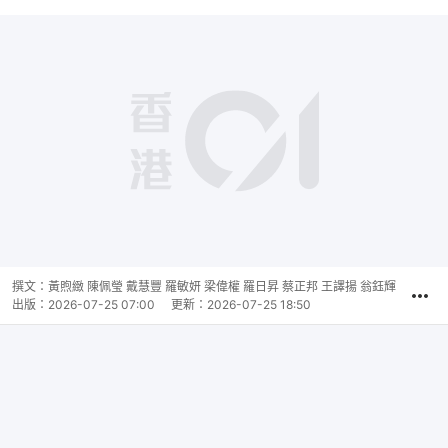
撰文：
黃煦緻 陳佩瑩 戴慧豐 羅敏妍 梁偉權 羅日昇 蔡正邦 王譯揚 翁鈺輝
出版：
2026-07-25 07:00
更新：
2026-07-25 18:50