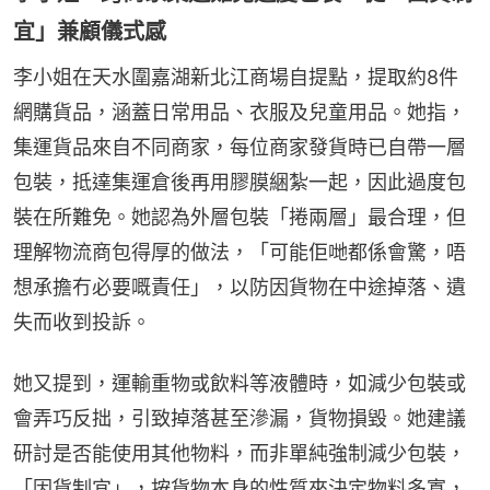
宜」兼顧儀式感
李小姐在天水圍嘉湖新北江商場自提點，提取約8件
網購貨品，涵蓋日常用品、衣服及兒童用品。她指，
集運貨品來自不同商家，每位商家發貨時已自帶一層
包裝，抵達集運倉後再用膠膜綑紮一起，因此過度包
裝在所難免。她認為外層包裝「捲兩層」最合理，但
理解物流商包得厚的做法，「可能佢哋都係會驚，唔
想承擔冇必要嘅責任」，以防因貨物在中途掉落、遺
失而收到投訴。
她又提到，運輸重物或飲料等液體時，如減少包裝或
會弄巧反拙，引致掉落甚至滲漏，貨物損毀。她建議
研討是否能使用其他物料，而非單純強制減少包裝，
「因貨制宜」，按貨物本身的性質來決定物料多寡，