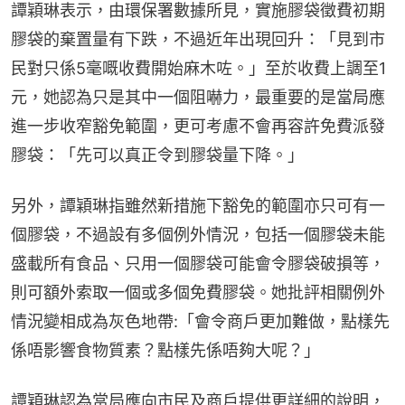
譚穎琳表示，由環保署數據所見，實施膠袋徵費初期
膠袋的棄置量有下跌，不過近年出現回升：「見到市
民對只係5毫嘅收費開始麻木咗。」至於收費上調至1
元，她認為只是其中一個阻嚇力，最重要的是當局應
進一步收窄豁免範圍，更可考慮不會再容許免費派發
膠袋：「先可以真正令到膠袋量下降。」
另外，譚穎琳指雖然新措施下豁免的範圍亦只可有一
個膠袋，不過設有多個例外情況，包括一個膠袋未能
盛載所有食品、只用一個膠袋可能會令膠袋破損等，
則可額外索取一個或多個免費膠袋。她批評相關例外
情況變相成為灰色地帶:「會令商戶更加難做，點樣先
係唔影響食物質素？點樣先係唔夠大呢？」
譚穎琳認為當局應向市民及商戶提供更詳細的說明，