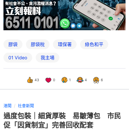
膠袋
膠袋稅
環保署
綠色和平
01 Video
我主場
43
0
1
4
6
港聞
社會新聞
過度包裝｜細貨厚裝 易皺薄包 市民
促「因貨制宜」完善回收配套