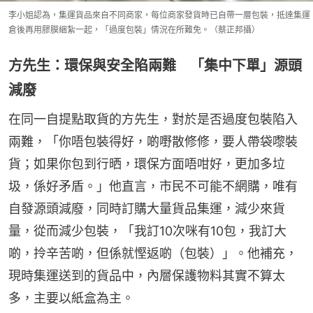
李小姐認為，集運貨品來自不同商家，每位商家發貨時已自帶一層包裝，抵達集運
倉後再用膠膜綑紮一起，「過度包裝」情況在所難免。（蔡正邦攝）
方先生：環保與安全陷兩難 「集中下單」源頭
減廢
在同一自提點取貨的方先生，對於是否過度包裝陷入
兩難，「你唔包裝得好，啲嘢散修修，要人帶袋嚟裝
貨；如果你包到行晒，環保方面唔咁好，更加多垃
圾，係好矛盾。」他直言，市民不可能不網購，唯有
自發源頭減廢，同時訂購大量貨品集運，減少來貨
量，從而減少包裝，「我訂10次咪有10包，我訂大
啲，拎辛苦啲，但係就慳返啲（包裝）」。他補充，
現時集運送到的貨品中，內層保護物料其實不算太
多，主要以紙盒為主。