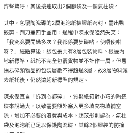
齊聲驚呼，其後接連取出2個膠袋及一個氣柱袋。
其中，包覆陶瓷碟的2層泡泡紙被膠紙密封，需出動
鉸剪、𠝹刀兼四手並用，過程中陳永傑啞然失笑：
「我究竟要開幾多次？我都係要隻碟啫，使唔使咁
呀？」經點算後，該包裹共有8層包裝物料。根據內
地新標準，紙托不完全包覆貨物並不計作一層，但易
損易碎類物品的包裝層數不得超過3層，故8層物料減
去紙托後，仍然遠超新標準的規定。
陳永傑直言「拆到心都碎」，質疑紙箱對小巧的陶瓷
碟來說過大，以致需要額外塞入更多填充物填補空
隙，增加不必要的浪費與成本。趙苡彤則認為，氣柱
袋及泡泡紙已足以保護陶瓷碟，其餘2個膠袋的防撞