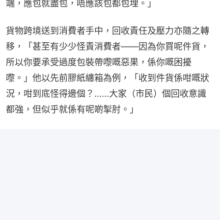
端，應包就盡包，唔應該包都包埋。」
貨物跨境送到消費者手中，回收責任及壓力亦隨之轉
移，「甚至有少少怪責消費者——因為你買呢件貨，
所以你要承受過度包裝帶嚟嘅惡果，係你嘅困擾
嚟。」他以先前膠紙纏箱為例，「收到件貨係咁嘅狀
況，咁到底怪得邊個？......大家（市民）個回收意識
都強，但似乎就係有呢啲掣肘。」