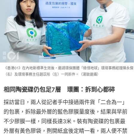
《香港01》在內地新標準生效後，邀請環保團體「綠惜地球」環境事務經理陳永傑
（右）及環境事務主任趙苡彤（左）一同拆件。（湯致遠攝）
相同陶瓷碟仍包足7層 環團：拆到心都碎
採訪當日，兩人從記者手中接過兩件貨「二合為一」
的包裹，拆除最外層的藍色膠膜量度後，結果與早前
不少膠膜一樣，同樣長達3米。裝有陶瓷碟的包裹最
外層有黃色膠袋，𠝹開紙盒後定睛一看，兩人便不禁