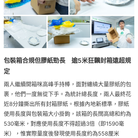
包裝箱合規但膠紙勁長 逾5米狂黐封箱遠超規
定
兩人繼續開箱咪高峰手持棒，面對纏繞大量膠紙的包
裹，他們一度無從下手。為統計總長度，兩人最終花
近8分鐘撕出所有封箱膠紙。根據內地新標準，膠紙
使用長度與包裝箱大小掛鉤，該箱的長闊高總和約為
530毫米，對應使用長度不得超過3倍（即1590毫
米），惟實際量度後發現使用長度約為558厘米