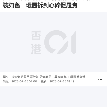
裝如舊 環團拆到心碎促履責
撰文：
陳佩瑩 戴慧豐 羅敏妍 梁偉權 羅日昇 蔡正邦 王譯揚 翁鈺輝
出版：
2026-07-25 07:00
更新：
2026-07-25 18:49