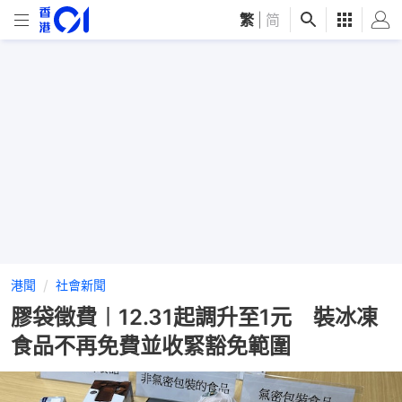
繁
|
简
港聞
社會新聞
膠袋徵費︱12.31起調升至1元 裝冰凍
食品不再免費並收緊豁免範圍