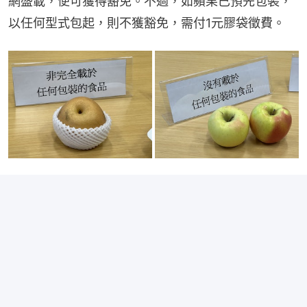
網盛載，便可獲得豁免。不過，如蘋果已預先包裝，
以任何型式包起，則不獲豁免，需付1元膠袋徵費。