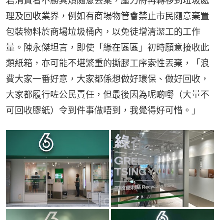
若消費者不勝其煩隨意丟棄，壓力將再轉移到垃圾處
理及回收業界，例如有商場物管會禁止市民隨意棄置
包裝物料於商場垃圾桶內，以免徒增清潔工的工作
量。陳永傑坦言，即使「綠在區區」初時願意接收此
類紙箱，亦可能不堪繁重的撕膠工序索性丟棄，「浪
費大家一番好意，大家都係想做好環保、做好回收，
大家都履行咗公民責任，但最後因為呢啲嘢（大量不
可回收膠紙）令到件事做唔到，我覺得好可惜。」