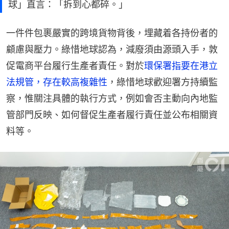
球」直言：「拆到心都碎。」
一件件包裹嚴實的跨境貨物背後，埋藏着各持份者的
顧慮與壓力。綠惜地球認為，減廢須由源頭入手，敦
促電商平台履行生產者責任。對於
環保署指要在港立
法規管，存在較高複雜性
，綠惜地球歡迎署方持續監
察，惟關注具體的執行方式，例如會否主動向內地監
管部門反映、如何督促生產者履行責任並公布相關資
料等。