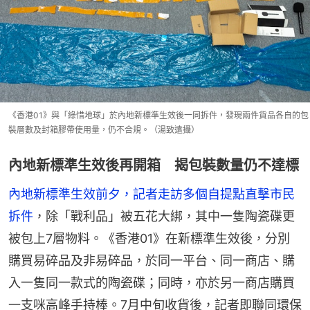
《香港01》與「綠惜地球」於內地新標準生效後一同拆件，發現兩件貨品各自的包
裝層數及封箱膠帶使用量，仍不合規。（湯致遠攝）
內地新標準生效後再開箱 揭包裝數量仍不達標
內地新標準生效前夕，記者走訪多個自提點直擊市民
拆件
，除「戰利品」被五花大綁，其中一隻陶瓷碟更
被包上7層物料。《香港01》在新標準生效後，分別
購買易碎品及非易碎品，於同一平台、同一商店、購
入一隻同一款式的陶瓷碟；同時，亦於另一商店購買
一支咪高峰手持棒。7月中旬收貨後，記者即聯同環保