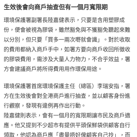
生效後會向商戶抽查但有一個月寬限期
環境保護署副署長陸嘉健表示，只要是含用塑膠成
份，便會被視為膠袋，雖然豁免與不獲豁免聽起來難
以分別，但只要「買多一兩次嘢就會識」。對於收取
的費用都納入商戶手中，如署方要向商戶收回所徵收
的膠袋費用，需涉及大量人力物力，不合乎效益，署
方會建議商戶將所得費用用作環保用途。
環境保護署首席環境保護主任（總區）李瑞安指，署
方在生效後會對全港商戶進行抽查，並以顧客身份進
行觀察，發現有違例再作出行動。
陸嘉健則表示，會有一個月的寬限期讓市民及商戶適
應。他又提到不少超市有提供平頭保鮮袋供顧客自行
領取，他認為商戶應「盡量唔好俾顧客自己拎」，而