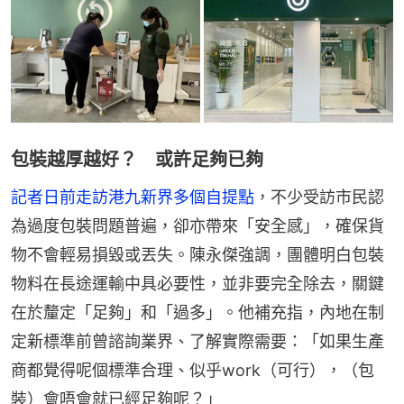
包裝越厚越好？ 或許足夠已夠
記者日前走訪港九新界多個自提點
，不少受訪市民認
為過度包裝問題普遍，卻亦帶來「安全感」，確保貨
物不會輕易損毀或丟失。陳永傑強調，團體明白包裝
物料在長途運輸中具必要性，並非要完全除去，關鍵
在於釐定「足夠」和「過多」。他補充指，內地在制
定新標準前曾諮詢業界、了解實際需要：「如果生產
商都覺得呢個標準合理、似乎work（可行），（包
裝）會唔會就已經足夠呢？」