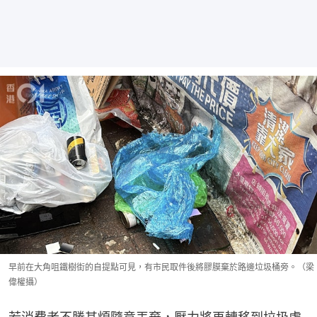
早前在大角咀鐵樹街的自提點可見，有市民取件後將膠膜棄於路邊垃圾桶旁。（梁
偉權攝）