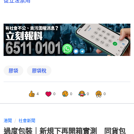
促立法禁用
膠袋
膠袋稅
4
0
0
0
0
港聞
社會新聞
過度包裝｜新規下再開箱實測 同貨包