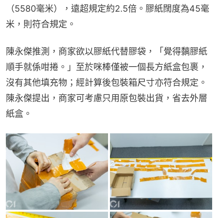
（5580毫米），遠超規定約2.5倍。膠紙闊度為45毫
米，則符合規定。
陳永傑推測，商家欲以膠紙代替膠袋，「覺得黐膠紙
順手就係咁捲。」至於咪棒僅被一個長方紙盒包裹，
沒有其他填充物；經計算後包裝箱尺寸亦符合規定。
陳永傑提出，商家可考慮只用原包裝出貨，省去外層
紙盒。