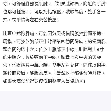
寸，可舒緩腳部長肌腱，「如果膝頭痛，附近的手肘
位都可輕按。」可以拇指按壓，酸脹為度，雙手各一
穴，視乎情況左右交替按壓。
比賽中途除腳痛，可能因氣促或橫隔膜抽筋而不適。
周指，可按於胸部正中線平第四肋間隙處，約當兩乳
頭之間的膻中穴；位於上腹部正中線，肚臍對上4寸
的中脘穴；位於頸前正中線，胸骨上窩中央的天突
穴。他提醒按中脘穴時，雙手左右交替，同樣以拇指
羅紋面按壓，酸脹為度。「當然以上都係暫時舒緩，
如果太痛就記得要停低搵醫療人員協助。」