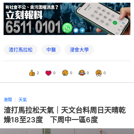
渣打馬拉松
中醫
浸會大學
2
0
0
0
0
港聞
天氣
渣打馬拉松天氣｜天文台料周日天晴乾
燥18至23度 下周中一區6度