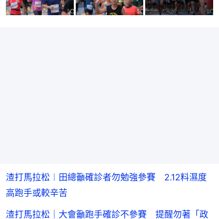
渣打馬拉松︱田總籲確診者勿勉強參賽 2.12料濕度
高跑手或較辛苦
渣打馬拉松｜大會籲跑手確診不參賽 提醒勿著「政