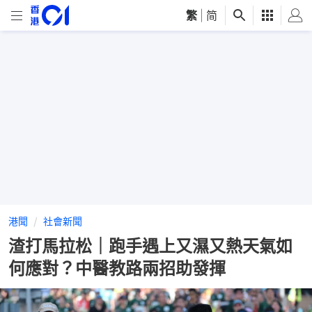
繁
|
简
港聞
社會新聞
渣打馬拉松｜跑手遇上又濕又熱天氣如
何應對？中醫教路兩招助發揮