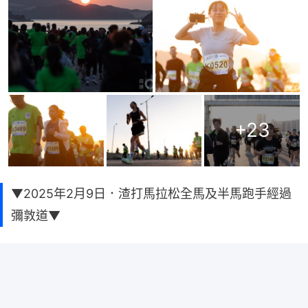
+
23
▼2025年2月9日．渣打馬拉松全馬及半馬跑手經過
彌敦道▼