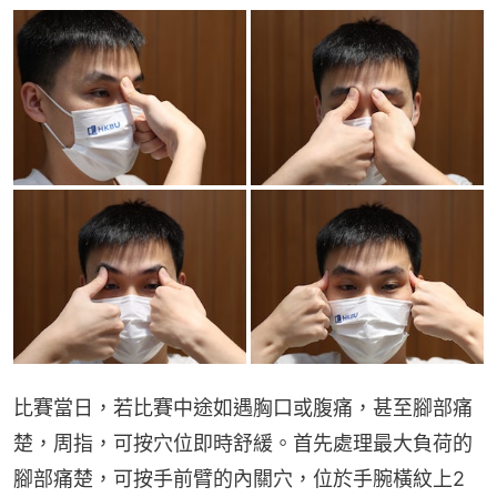
比賽當日，若比賽中途如遇胸口或腹痛，甚至腳部痛
楚，周指，可按穴位即時舒緩。首先處理最大負荷的
腳部痛楚，可按手前臂的內關穴，位於手腕橫紋上2