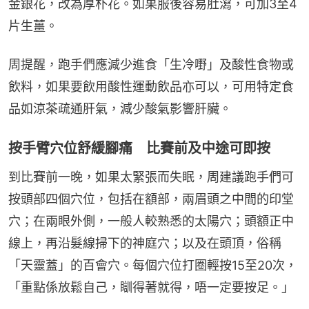
金銀花，改為厚朴花。如果服後容易肚瀉，可加3至4
片生薑。
周提醒，跑手們應減少進食「生冷嘢」及酸性食物或
飲料，如果要飲用酸性運動飲品亦可以，可用特定食
品如涼茶疏通肝氣，減少酸氣影響肝臟。
按手臂穴位舒緩腳痛 比賽前及中途可即按
到比賽前一晚，如果太緊張而失眠，周建議跑手們可
按頭部四個穴位，包括在額部，兩眉頭之中間的印堂
穴；在兩眼外側，一般人較熟悉的太陽穴；頭額正中
線上，再沿髮線掃下的神庭穴；以及在頭頂，俗稱
「天靈蓋」的百會穴。每個穴位打圈輕按15至20次，
「重點係放鬆自己，瞓得著就得，唔一定要按足。」