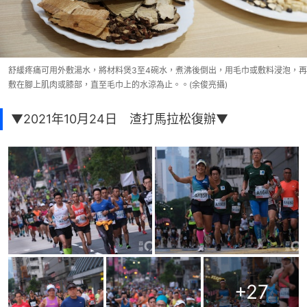
舒緩疼痛可用外敷湯水，將材料煲3至4碗水，煮沸後倒出，用毛巾或敷料浸泡，再
敷在腳上肌肉或膝部，直至毛巾上的水涼為止。。(余俊亮攝)
▼2021年10月24日 渣打馬拉松復辦▼
+
27