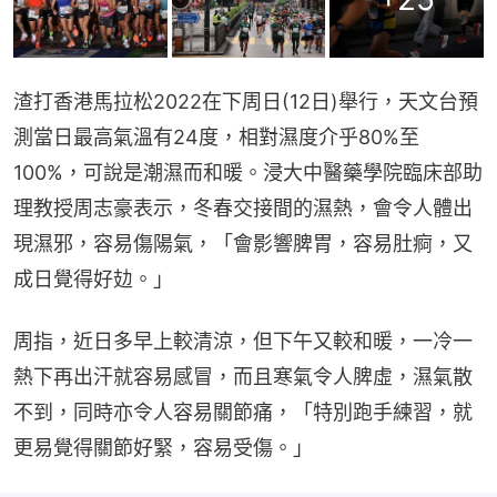
渣打香港馬拉松2022在下周日(12日)舉行，天文台預
測當日最高氣溫有24度，相對濕度介乎80%至
100%，可說是潮濕而和暖。浸大中醫藥學院臨床部助
理教授周志豪表示，冬春交接間的濕熱，會令人體出
現濕邪，容易傷陽氣，「會影響脾胃，容易肚痾，又
成日覺得好攰。」
周指，近日多早上較清涼，但下午又較和暖，一冷一
熱下再出汗就容易感冒，而且寒氣令人脾虛，濕氣散
不到，同時亦令人容易關節痛，「特別跑手練習，就
更易覺得關節好緊，容易受傷。」