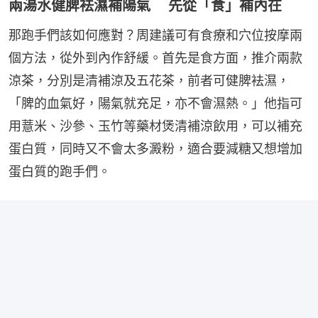
兩湯水健脾袪濕補陽氣 先從「食」補內在
那跑手們該如何應對？周建議可有食療和穴位按摩兩
個方法，從外到內作舒緩。首先是食方面，推介兩款
涼茶，分別是清補涼及五花茶，前者可健脾袪濕，
「脾的血氣好，陽氣就充足，亦不會濕熱。」他指可
用薏米、沙參、玉竹等藥材煲清補涼飲用，可以補充
蛋白質，同時又不會太多澱粉，適合要減糖又想增加
蛋白質的跑手們。