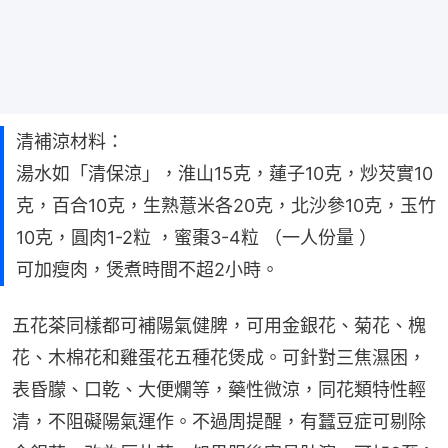
清補涼材料：
湯水如「清保涼」，淮山15克，蓮子10克，炒芡實10
克，百合10克，生熟薏米各20克，北沙參10克，玉竹
10克，圓肉1-2粒 ，蜜棗3-4粒 （一人份量 ）
可加瘦肉，煲煮時間不超2小時。
五花茶同樣都可補陽氣健脾，可用金銀花、菊花、槐
花、木棉花和雞蛋花五種花煲成。可針對三焦濕困，
表昏朦、口乾、大便爛等，藥性微涼，同花類特性輕
清，不阻礙陽氣運作。不過周提醒，有蠶豆症可剔除