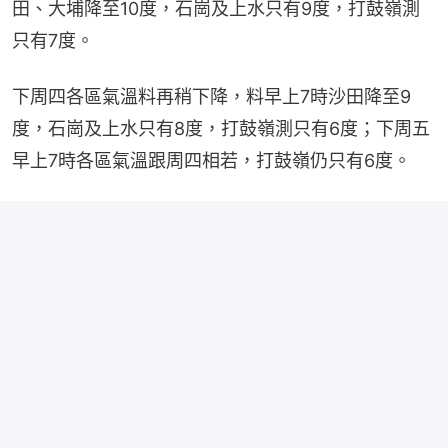
田、大埔降至10度，石崗及上水只有9度，打鼓嶺測
只有7度。
下周四各區氣溫料再稍下降，料早上7時沙田降至9
度，石崗及上水只有8度，打鼓嶺測只有6度；下周五
早上7時各區氣溫跟周四相若，打鼓嶺仍只有6度。