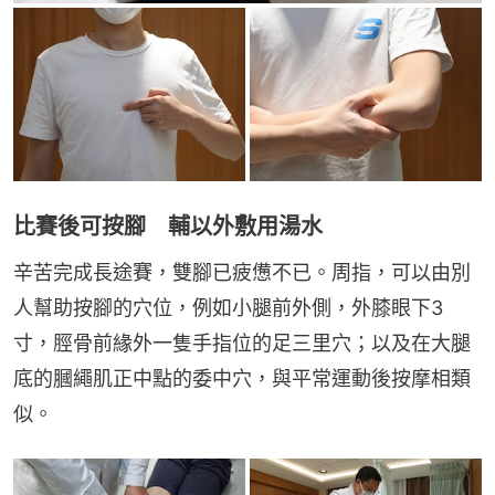
比賽後可按腳 輔以外敷用湯水
辛苦完成長途賽，雙腳已疲憊不已。周指，可以由別
人幫助按腳的穴位，例如小腿前外側，外膝眼下3
寸，脛骨前緣外一隻手指位的足三里穴；以及在大腿
底的膕繩肌正中點的委中穴，與平常運動後按摩相類
似。