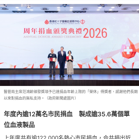
醫管局主席范鴻齡頒發獎項予已達捐血年齡上限的「榮休」得獎者，感謝他們長期
以來對捐血的無私支持。（政府新聞處圖片）
年度內逾12萬名市民捐血 製成逾35.6萬個單
位血液製品
上年度共有逾122,000名熱心市民捐血，合共捐出近