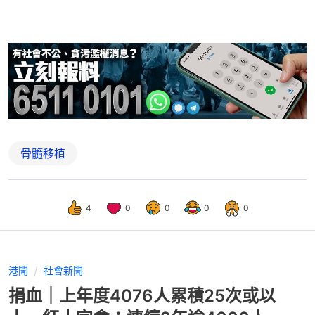
骨髓移植
4
0
0
0
0
港聞
社會新聞
捐血｜上年度4076人累積25次或以