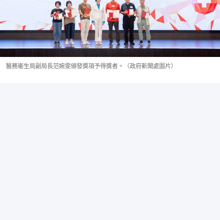
醫務衞生局副局長范婉雯頒發獎項予得獎者。（政府新聞處圖片）