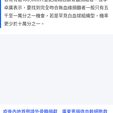
卓廣表示，要找到完全吻合無血緣捐髓者一般只有五
千至一萬分之一機會，若是罕見白血球組織型，機率
更少於十萬分之一。
疫後內地首例境外骨髓捐獻 廣東男捐造血幹細胞救