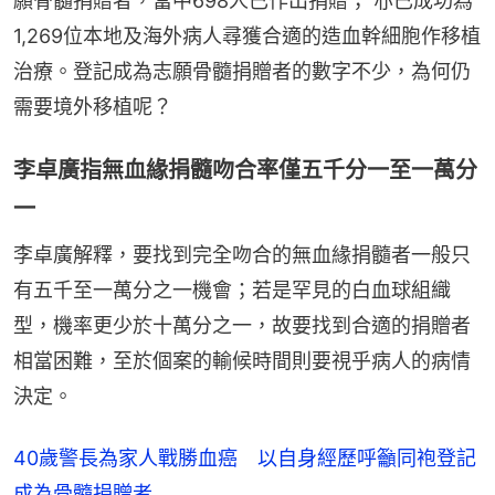
願骨髓捐贈者，當中698人已作出捐贈； 亦已成功為
1,269位本地及海外病人尋獲合適的造血幹細胞作移植
治療。登記成為志願骨髓捐贈者的數字不少，為何仍
需要境外移植呢？
李卓廣指無血緣捐髓吻合率僅五千分一至一萬分
一
李卓廣解釋，要找到完全吻合的無血緣捐髓者一般只
有五千至一萬分之一機會；若是罕見的白血球組織
型，機率更少於十萬分之一，故要找到合適的捐贈者
相當困難，至於個案的輸候時間則要視乎病人的病情
決定。
40歲警長為家人戰勝血癌 以自身經歷呼籲同袍登記
成為骨髓捐贈者