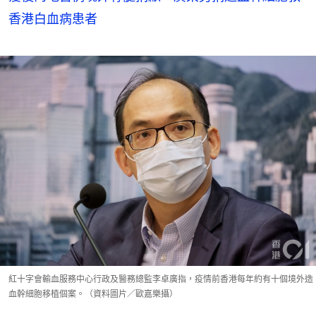
香港白血病患者
紅十字會輸血服務中心行政及醫務總監李卓廣指，疫情前香港每年約有十個境外造
血幹細胞移植個案。（資料圖片／歐嘉樂攝）