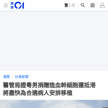
繁
|
简
港聞
社會新聞
醫管局證粵男捐贈造血幹細胞運抵港
將盡快為合適病人安排移植