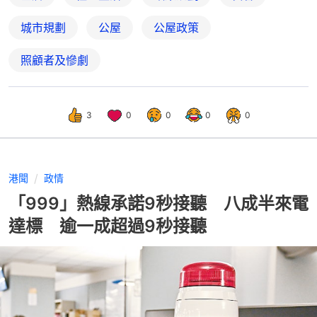
城市規劃
公屋
公屋政策
照顧者及慘劇
3
0
0
0
0
港聞
政情
「999」熱線承諾9秒接聽 八成半來電
達標 逾一成超過9秒接聽