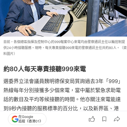
目前，各個總區指揮及控制中心的999報案中心來電均由警察通訊主任以輪班制提
供24小時接聽服務。現時，每天專責接聽999來電的警察通訊主任共約80人。（資
料圖片）
約80人每天專責接聽999來電
選委界立法會議員魏明德保安局質詢過去3年「999」
熱線每年分別接獲多少個來電，當中屬於緊急求助電
話的數目及平均等候接聽的時間。他亦關注來電能達
到9秒內接聽的服務標準的百分比，以及新界區、港
島及九龍區的平均回應時間是否達標。
在Google
追蹤《香港01》