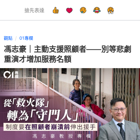
搶先表達
觀點
01專欄
馮志豪｜主動支援照顧者——別等悲劇
重演才增加服務名額