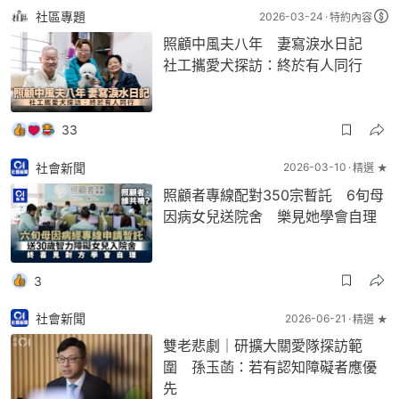
社區專題
2026-03-24
特約內容
照顧中風夫八年 妻寫淚水日記
社工攜愛犬探訪：終於有人同行
33
社會新聞
2026-03-10
精選 ★
照顧者專線配對350宗暫託 6旬母
因病女兒送院舍 樂見她學會自理
3
社會新聞
2026-06-21
精選 ★
雙老悲劇｜研擴大關愛隊探訪範
圍 孫玉菡：若有認知障礙者應優
先