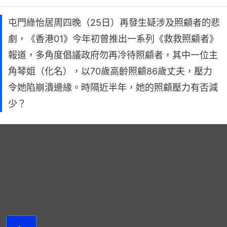
屯門綠怡居周四晚（25日）再發生疑涉及照顧者的悲
劇，《香港01》今年初曾推出一系列《救救照顧者》
報道，多角度倡議政府勿再冷待照顧者，其中一位主
角琴姐（化名），以70歲高齡照顧86歲丈夫，壓力
令她陷崩潰邊緣。時隔近半年，她的照顧壓力有否減
少？