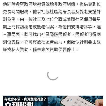
他同時希望政府增撥資源給非政府組織，提供更到位
更長時間服務，他以社協社區獨居長者及雙老支援計
劃為例，由一位社工及七位全職或兼職社區保母每星
期上門探訪獨老或雙老個案，為他們安排陪診等，達
三贏局面，既可找出社區隱蔽照顧者、照顧者可得到
到位支援，亦可釋放社區勞動力，但類似計劃要由組
織找私人贊助，倘未來欠資助便要停止。