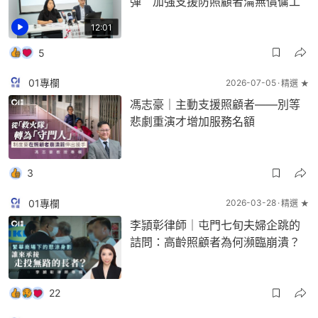
彈 加強支援防照顧者淪無償傭工
12:01
5
01專欄
2026-07-05
精選 ★
馮志豪｜主動支援照顧者——別等
悲劇重演才增加服務名額
3
01專欄
2026-03-28
精選 ★
李頴彰律師｜屯門七旬夫婦企跳的
詰問：高齡照顧者為何瀕臨崩潰？
22