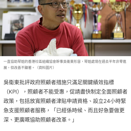
一直協助琴姐的香港社區組織協會幹事吳衞東形容，琴姐處境在過去半年非零進
展，但改善不顯著。（資料圖片）
吳衞東批評政府照顧者措施只滿足關鍵績效指標
（KPI），照顧者不能受惠，促請盡快制定全面照顧者
政策，包括放寬照顧者津貼申請資格、設立24小時緊
急支援照顧者服務，「已經係時候、而且好急要做更
深、更廣嘅協助照顧者改革。」