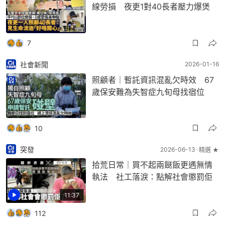
線勞損 夜更1對40長者壓力爆煲
7
社會新聞
2026-01-16
照顧者｜暫託資訊混亂欠時效 67
歲保安難為失智症九旬母找宿位
10
突發
2026-06-13
精選 ★
拾荒日常｜買不起兩餸飯更遇無情
執法 社工落淚：點解社會懲罰佢
11:37
112