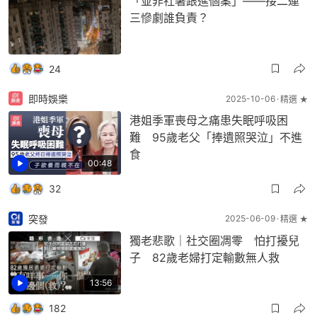
「並非社署跟進個案」——接二連
三慘劇誰負責？
24
即時娛樂
2025-10-06
精選 ★
港姐季軍喪母之痛患失眠呼吸困
難 95歲老父「捧遺照哭泣」不進
食
00:48
32
突發
2025-06-09
精選 ★
獨老悲歌｜社交圈凋零 怕打擾兒
子 82歲老婦打定輸數無人救
13:56
182