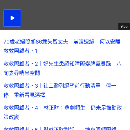
播
放
9:05
總
影
共
片
時
間
70歲老婦照顧86歲失智丈夫 崩潰邊緣 何以安睡｜
救救照顧者・1
救救照顧者・2｜好先生患認知障礙變脾氣暴躁 八
旬妻尋喘息空間
救救照顧者・3｜社工籲列絕望前行動清單 停一
停 重新看見選擇
救救照顧者・4｜林正財：悲劇頻生 仍未足推動政
策改變
救救照顧者・5｜與林正財對話——誰來照顧照顧