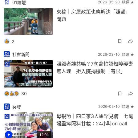
01論壇
2026-05-20
精選 ★
來稿｜房屋政策也應解決「照顧」
問題
2
社會新聞
2026-03-10
精選 ★
照顧者誰共鳴？7旬翁怕認知障礙妻
無人理 拒入院揭機制「有限」
30
突發
2026-05-10
精選 ★
母親節｜四口家3人患罕見病 七旬
婦盡瘁照料廿載：24小時on call
12:01