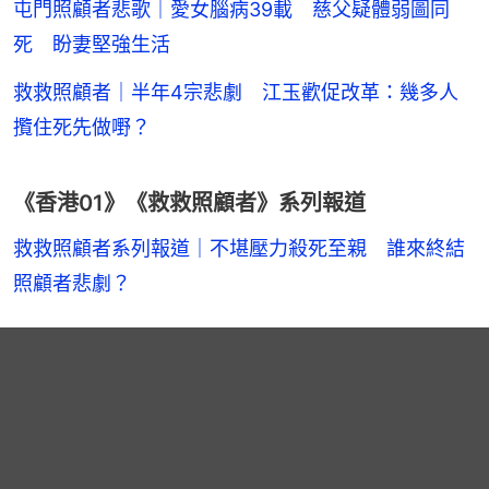
屯門照顧者悲歌｜愛女腦病39載 慈父疑體弱圖同
死 盼妻堅強生活
救救照顧者｜半年4宗悲劇 江玉歡促改革：幾多人
攬住死先做嘢？
《香港01》《救救照顧者》系列報道
救救照顧者系列報道｜不堪壓力殺死至親　誰來終結
照顧者悲劇？