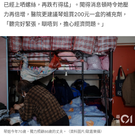
已經上哂螺絲，再跌冇得掹」。聞得消息頓時令她壓
力再倍增，醫院更建議琴姐買200元一盒的補充劑，
「聽完好緊張，瞓唔到，擔心經濟問題。」
琴姐今年70歲，獨力照顧86歲的丈夫。（資料圖片/歐嘉樂攝）