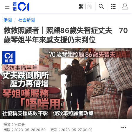
繁
|
简
港聞
社會新聞
救救照顧者｜照顧86歲失智症丈夫 70
歲琴姐半年來感支援仍未到位
撰文：
何瑞芬
出版：
2023-05-26 20:50
更新：
2023-05-27 00:01