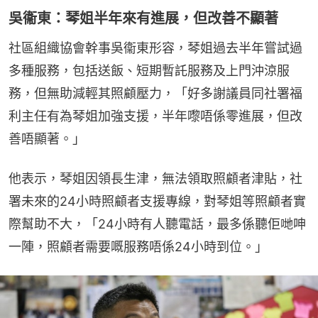
吳衞東：琴姐半年來有進展，但改善不顯著
社區組織協會幹事吳衞東形容，琴姐過去半年嘗試過
多種服務，包括送飯、短期暫託服務及上門沖涼服
務，但無助減輕其照顧壓力，「好多謝議員同社署福
利主任有為琴姐加強支援，半年嚟唔係零進展，但改
善唔顯著。」
他表示，琴姐因領長生津，無法領取照顧者津貼，社
署未來的24小時照顧者支援專線，對琴姐等照顧者實
際幫助不大，「24小時有人聽電話，最多係聽佢哋呻
一陣，照顧者需要嘅服務唔係24小時到位。」