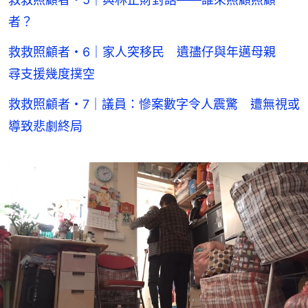
者？
救救照顧者・6｜家人突移民 遺孻仔與年邁母親
尋支援幾度撲空
救救照顧者・7｜議員：慘案數字令人震驚 遭無視或
導致悲劇終局