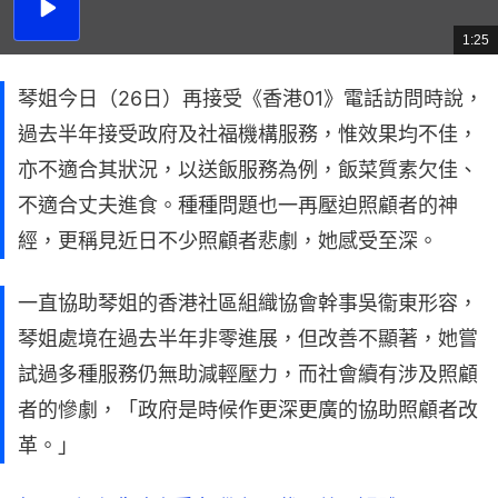
播
放
1:25
總
影
共
片
時
間
琴姐今日（26日）再接受《香港01》電話訪問時說，
過去半年接受政府及社福機構服務，惟效果均不佳，
亦不適合其狀況，以送飯服務為例，飯菜質素欠佳、
不適合丈夫進食。種種問題也一再壓迫照顧者的神
經，更稱見近日不少照顧者悲劇，她感受至深。
一直協助琴姐的香港社區組織協會幹事吳衞東形容，
琴姐處境在過去半年非零進展，但改善不顯著，她嘗
試過多種服務仍無助減輕壓力，而社會續有涉及照顧
者的慘劇，「政府是時候作更深更廣的協助照顧者改
革。」