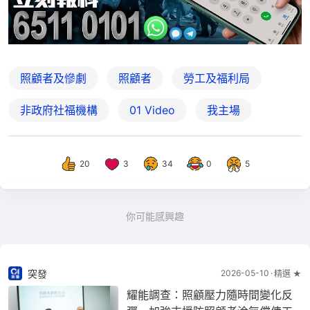
照顧者及慘劇
照顧者
勞工及福利局
非政府社福機構
01 Video
我主場
20
3
34
0
5
你可能感興趣
突發
2026-05-10
精選 ★
耀能調查：照顧壓力隨時間變化反