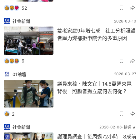
52
社會新聞
2026-03-10
雙老家庭9年增七成 社工分析照顧
者壓力爆卻拒申院舍的多重原因
6
01論壇
2026-03-27
議員來稿．陳文宜｜14.6萬通來電
背後 照顧者孤立感何去何從？
2
社會新聞
2026-02-06
精選 ★
護理員調查｜每周返72小時 8成前