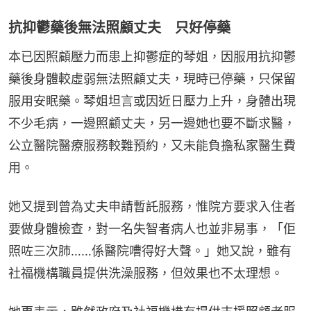
抗抑鬱藥後無法照顧丈夫 只好停藥
本已因照顧壓力而患上抑鬱症的琴姐，因服用抗抑鬱
藥後身體較虛弱無法照顧丈夫，現時已停藥，只保留
服用安眠藥。琴姐坦言或因近日壓力上升，身體出現
不少毛病，一邊照顧丈夫，另一邊她也要不斷求醫，
公立醫院醫療服務較難預約，又未能負擔私家醫生費
用。
她又提到曾為丈夫申請暫託服務，惟院方要求入住者
要做身體檢查，對一名失智者病人也並非易事，「佢
照咗三次肺……係醫院嘈得好大聲。」她又說，雖有
社福機構職員提供洗澡服務，但效果也不太理想。