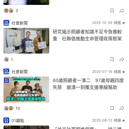
3
社會新聞
2025-10-29
精選 ★
研究揭示照顧者知識不足令負擔較
重 社聯倡推動生命管理政策框架
1
社會新聞
2025-07-18
精選 ★
60歲照顧者一湊二 97歲母親四度
失禁 崩潰一刻獲支援專線幫助
10
01觀點
2025-08-12
精選 ★