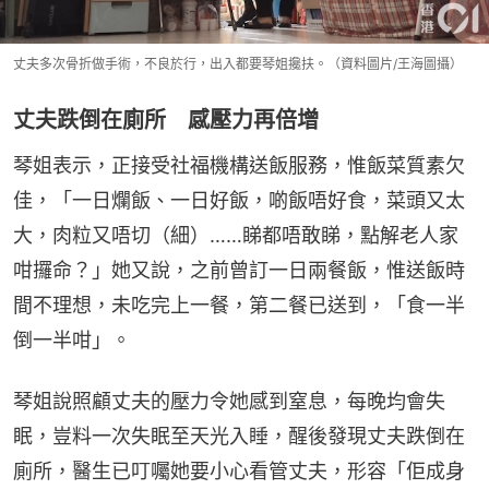
丈夫多次骨折做手術，不良於行，出入都要琴姐攙扶。（資料圖片/王海圖攝）
丈夫跌倒在廁所 感壓力再倍增
琴姐表示，正接受社福機構送飯服務，惟飯菜質素欠
佳，「一日爛飯、一日好飯，啲飯唔好食，菜頭又太
大，肉粒又唔切（細）……睇都唔敢睇，點解老人家
咁攞命？」她又說，之前曾訂一日兩餐飯，惟送飯時
間不理想，未吃完上一餐，第二餐已送到，「食一半
倒一半咁」。
琴姐說照顧丈夫的壓力令她感到窒息，每晚均會失
眠，豈料一次失眠至天光入睡，醒後發現丈夫跌倒在
廁所，醫生已叮囑她要小心看管丈夫，形容「佢成身