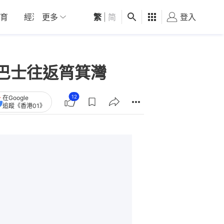
育
經濟
更多
01深圳
繁
觀點
|
简
健康
好食玩飛
登入
女
巴士往返筲箕灣
12
在Google
追蹤《香港01》