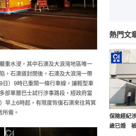
熱門文
嚴重水浸，其中石澳及大浪灣地區唯一
陷，石澳道封閉後，石澳及大浪灣一帶
9日）9時已重開一條行車線，讓輕型車
多部單層巴士試行涉事路段，經政府當
日）早上6時起，有限度恢復石澳來往筲箕
活所需。
保險經紀涉
歲已婚 