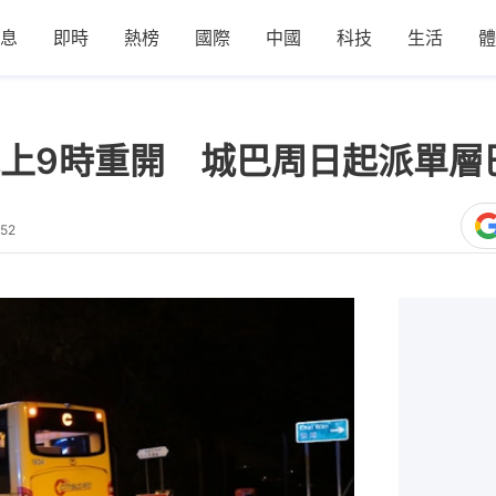
息
即時
熱榜
國際
中國
科技
生活
體
上9時重開 城巴周日起派單層
:52