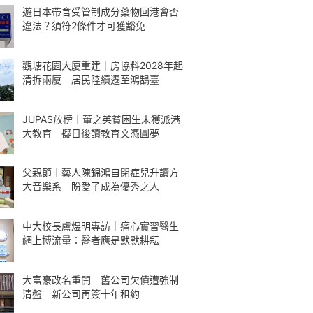
遊日本帶含受管制成分藥物回港會否
違法？須符2條件才可獲豁免
觀塘花園大廈重建｜房協料2028年起
清拆兩廈 居民陸續遷至鴻鵠臺
JUPAS放榜｜董之英貧困生未獲派港
大教育 擬日後讀教育文憑圓夢
父親節｜藝人陳錦鴻自閉症兒升讀方
大音樂系 盼愛子成為優秀之人
中大校長盧煜明專訪｜痛心實習醫生
網上博流量：醫者應是默默耕耘
大富豪改名重開 舊公司欠債遭強制
清盤 新公司再簽十年租約