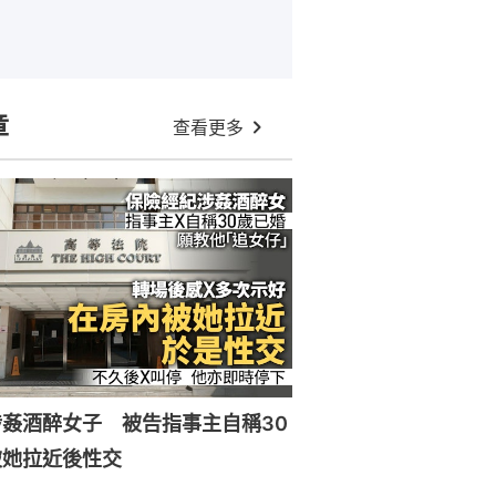
章
查看更多
姦酒醉女子 被告指事主自稱30
被她拉近後性交