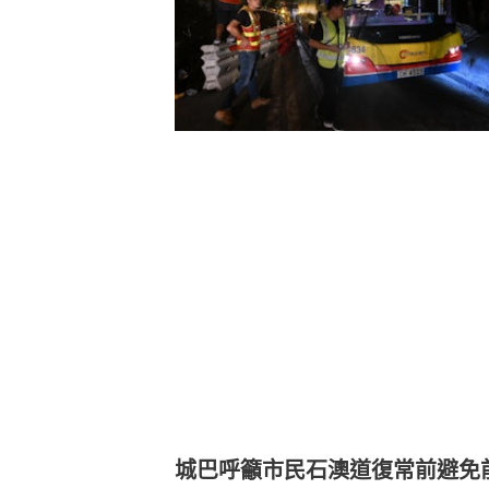
城巴呼籲市民石澳道復常前避免