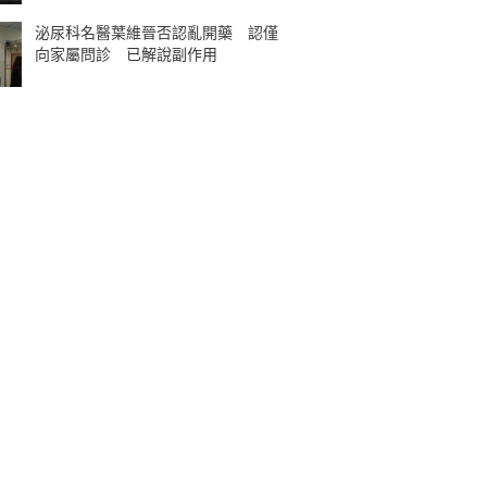
泌尿科名醫葉維晉否認亂開藥 認僅
向家屬問診 已解說副作用