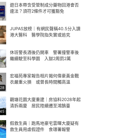
遊日本帶含受管制成分藥物回港會否
違法？須符2條件才可獲豁免
JUPAS放榜｜有網民聲稱40.5分入讀
港大醫科 醫學院指失實或追究
休班警長酒後仍開車 警署撞警車後
繼續駛至科學園 入獄2周罰2萬
宏福苑專家報告相片揭何偉豪黃金戰
衣嚴重火損 或曾長時間觸高溫
:28
觀塘花園大廈重建｜房協料2028年起
清拆兩廈 居民陸續遷至鴻鵠臺
:45
假救生員｜跑馬地豪宅雲暉大廈疑有
救生員用虛假證件 食環署報警