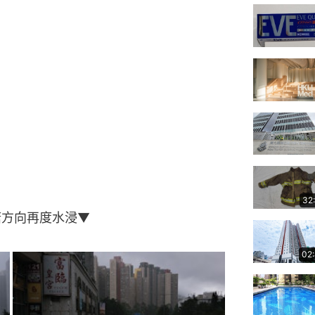
32
塘方向再度水浸▼
02