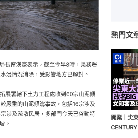
熱門文
局長甯漢豪表示，截至今早8時，渠務署
後水浸情況消除，受影響地方已解封。
程拓展署轄下土力工程處收到60宗山泥傾
對較嚴重的山泥傾瀉事故，包括16宗涉及
4宗涉及疏散民居，多部門今天已啓動特
開業｜尖東
坡。
CENTU