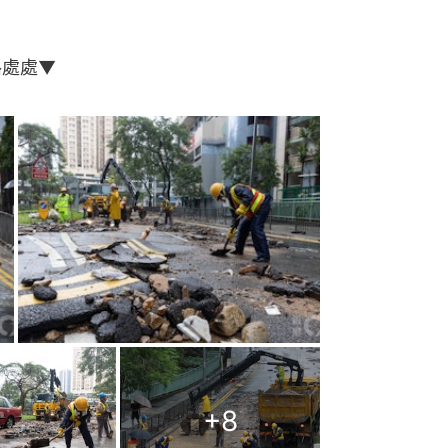
路處處▼
+
8