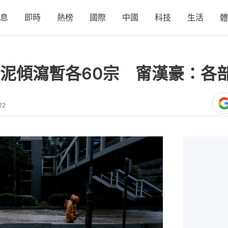
息
即時
熱榜
國際
中國
科技
生活
體
泥傾瀉暫各60宗 甯漢豪：各
22