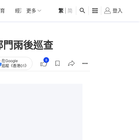
育
經濟
更多
01深圳
繁
觀點
|
简
健康
好食玩飛
登入
女
部門雨後巡查
8
在Google
追蹤《香港01》