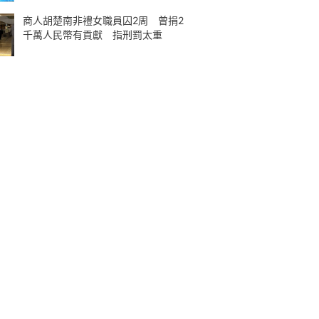
商人胡楚南非禮女職員囚2周 曾捐2
千萬人民幣有貢獻 指刑罰太重