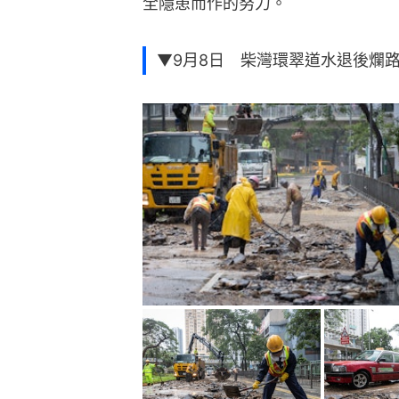
全隱患而作的努力。
▼9月8日 柴灣環翠道水退後爛