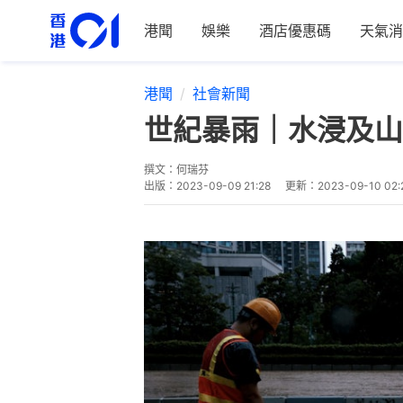
港聞
娛樂
酒店優惠碼
天氣消
港聞
社會新聞
世紀暴雨｜水浸及山
撰文：
何瑞芬
出版：
2023-09-09 21:28
更新：
2023-09-10 02: