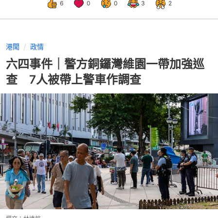
6
0
0
3
2
港聞
政情
六四事件｜警方銅鑼灣維園一帶加強巡
查 7人被帶上警車作調查