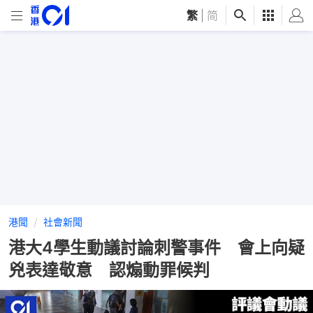
繁
|
简
港聞
社會新聞
港大4學生動議討論刺警事件 會上向疑
兇表達敬意 認煽動罪候判