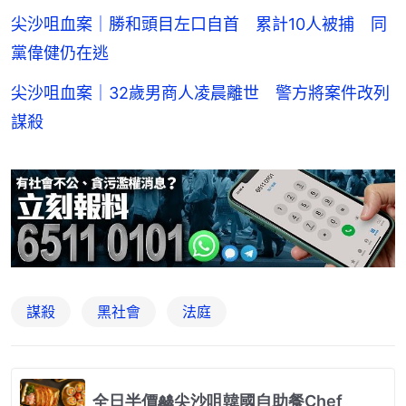
尖沙咀血案｜勝和頭目左口自首 累計10人被捕 同
黨偉健仍在逃
尖沙咀血案｜32歲男商人凌晨離世 警方將案件改列
謀殺
謀殺
黑社會
法庭