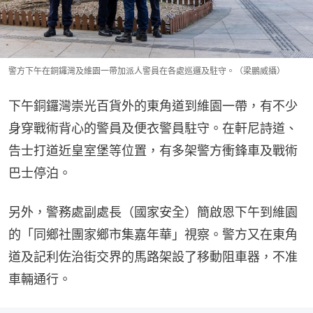
警方下午在銅鑼灣及維園一帶加派人警員在各處巡邏及駐守。（梁鵬威攝）
下午銅鑼灣崇光百貨外的東角道到維園一帶，有不少
身穿戰術背心的警員及便衣警員駐守。在軒尼詩道、
告士打道近皇室堡等位置，有多架警方衝鋒車及戰術
巴士停泊。
另外，警務處副處長（國家安全）簡啟恩下午到維園
的「同鄉社團家鄉市集嘉年華」視察。警方又在東角
道及記利佐治街交界的馬路架設了移動阻車器，不准
車輛通行。