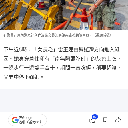
有警員在東角道及記利佐治街交界的馬路架設移動阻車器。（梁鵬威攝）
下午近5時，「女長毛」雷玉蓮由銅鑼灣方向進入維
園。她身穿着住印有「南無阿彌陀佛」的灰色上衣，
一邊步行一邊雙手合十，期間一直唸經，稱要超渡，
又間中停下鞠躬。
87
在Google
追蹤《香港01》