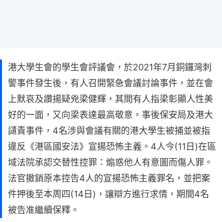
港大學生會的學生會評議會，於2021年7月銅鑼灣刺
警事件發生後，有人召開緊急會議討論事件，並在會
上默哀及讚揚疑兇梁健輝，其間有人指梁彰顯人性美
好的一面，又向梁表達最高敬意。事後保安局及港大
讉責事件，4名涉與會議有關的港大學生被捕並被指
違反《港區國安法》宣揚恐怖主義。4人今(11日)在區
域法院承認交替性控罪：煽惑他人有意圖而傷人罪。
法官撤銷原本控告4人的宣揚恐怖主義罪名，並把案
件押後至本周四(14日)，讓辯方進行求情，期間4名
被告准繼續保釋。