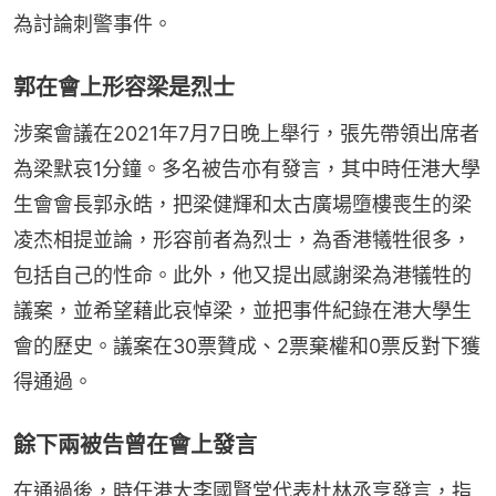
為討論刺警事件。
郭在會上形容梁是烈士
涉案會議在2021年7月7日晚上舉行，張先帶領出席者
為梁默哀1分鐘。多名被告亦有發言，其中時任港大學
生會會長郭永皓，把梁健輝和太古廣場墮樓喪生的梁
凌杰相提並論，形容前者為烈士，為香港犧牲很多，
包括自己的性命。此外，他又提出感謝梁為港犠牲的
議案，並希望藉此哀悼梁，並把事件紀錄在港大學生
會的歷史。議案在30票贊成、2票棄權和0票反對下獲
得通過。
餘下兩被告曾在會上發言
在通過後，時任港大李國賢堂代表杜林丞亨發言，指