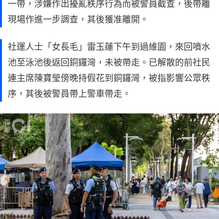
一帶，涉嫌作出擾亂秩序行為而被警員截查，後帶離
現場作進一步調查，其後獲准離開。
社運人士「女長毛」雷玉蓮下午到過維園，來回噴水
池至泳池後返回銅鑼灣，未被帶走。已解散的前社民
連主席陳寶瑩傍晚持假花到銅鑼灣，被指影響公眾秩
序，其後被警員帶上警車帶走。