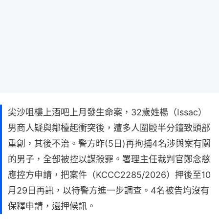
尖沙咀樓上酒吧上月發生命案，32歲姓楊（Issac）
男商人疑與鄰檯起衝突後，遭多人圍毆半分鐘致頭部
重創，其後不治。警方昨(5日)再拘捕4名涉與案有關
的男子，全部被控以謀殺罪。署理主任裁判官鄭念慈
應控方申請，把案件（KCCC2285/2026）押後至10
月29日再訊，以待警方進一步調查。4名被告均沒有
保釋申請，還押候訊。