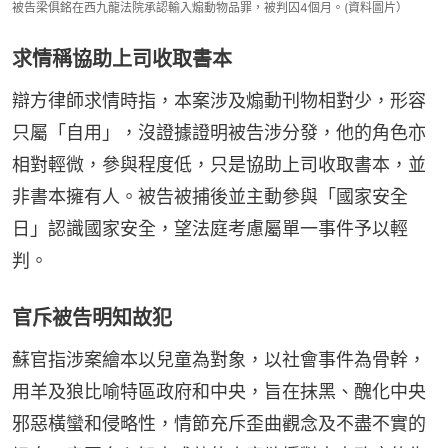
被告梁俱銘在西九龍法院承認輸入煽動物品罪，被判囚4個月。(資料圖片）
求情稱協助上司收取書本
辯方律師求情時指，本案涉及煽動刊物相對少，形容
只屬「自用」，沒證據證明被告涉分發，他的角色亦
相對輕微，參與程度低，只是協助上司收取書本，並
非書本擁有人。被告被捕後並主動參與「國家安全
日」認識國家安全，望法庭考慮屬單一事件予以輕
判。
官斥被告明知故犯
蘇官指涉案繪本以兒童為對象，以社會事件為骨幹，
用羊及狼比喻特區政府和中央，旨在抹黑、醜化中央
邪惡橫蠻和侵略性，情節充斥歪曲觀念及不盡不實的