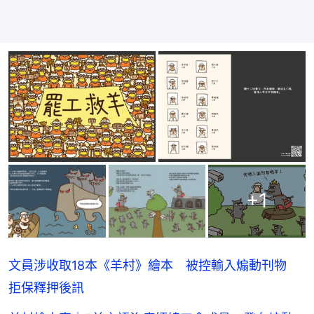
+
1
文員涉收取18本《羊村》繪本 被控輸入煽動刊物
拒保釋押後訊