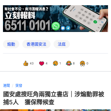
煽動
香港國安法
法庭
43
4
1
8
0
港聞
突發
國安處搜旺角兩獨立書店｜涉煽動罪被
捕5人 獲保釋候查