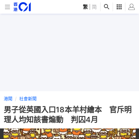
繁
|
简
港聞
社會新聞
男子從英國入口18本羊村繪本 官斥明
理人均知該書煽動 判囚4月