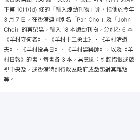
下第 10(1)(d) 條的「輸入煽動刊物」罪，指他於今年 
3 月 7 日，在香港連同別名「Pan Choi」及「John 
Choi」的蔡榮達，輸入 18 本煽動刊物，分別為 6 本
《羊村守衛者》、《羊村十二勇士》、《羊村清道
夫》、《羊村投票日》、《羊村建築師》，以及《羊
村日報》的書，每書各 3 本，具意圖：引起憎恨或藐
視中央及，或香港特别行政區政府或激起對其離叛
等。