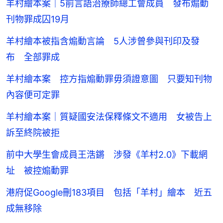
羊村繪本案｜5前言語治療師總工會成員 發布煽動
刊物罪成囚19月
羊村繪本被指含煽動言論 5人涉曾參與刊印及發
布 全部罪成
羊村繪本案 控方指煽動罪毋須證意圖 只要知刊物
內容便可定罪
羊村繪本案｜質疑國安法保釋條文不適用 女被告上
訴至終院被拒
前中大學生會成員王浩鏘 涉發《羊村2.0》下載網
址 被控煽動罪
港府促Google刪183項目 包括「羊村」繪本 近五
成無移除