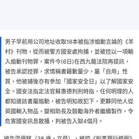
男子早前用公司地址收取18本被指涉煽動言論的《羊
村》刊物，從而被警方國安處拘捕，並被控以一項輸
入煽動刊物罪，案件今(6日)在西九龍法院再提訊，
被告承認控罪，求情稱書籍數量少，屬「自用」性
質，他被捕後亦有參加「國家安全日」以了解國家安
全。國安法指定法官蘇惠德判刑時指，任何明理的人
都知道該書屬煽動，被告明知故犯下，更夥同他人從
英國輸入物品，變相助長及鼓勵海外者繼續製作，令
危害國安訊息散播，判被告入獄4個月。
被告梁俱銘（38 歲，文員），被控《刑事罪行條例》