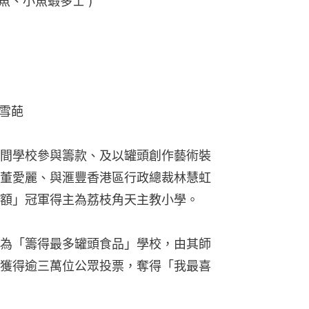
魚、小魚蝦多士 )
雪葩
7間學校參與籌款、及以罐頭創作藝術裝
董愛麗、與滙豐香港區行政總裁林慧虹
額」冠軍得主為荔枝角天主教小學。
為「籌得最多罐頭食品」學校，由其師
獲得逾三萬位公眾投票，奪得「我最喜