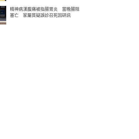
精神病漢腹痛被指腸胃炎 當晚腸阻
塞亡 家屬質疑誤診召死因研訊