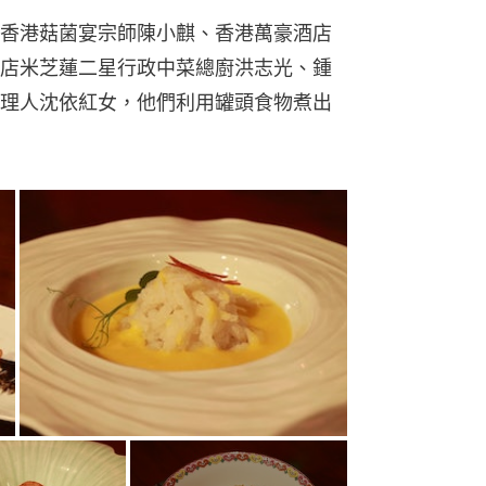
香港菇菌宴宗師陳小麒、香港萬豪酒店
店米芝蓮二星行政中菜總廚洪志光、鍾
理人沈依紅女，他們利用罐頭食物煮出