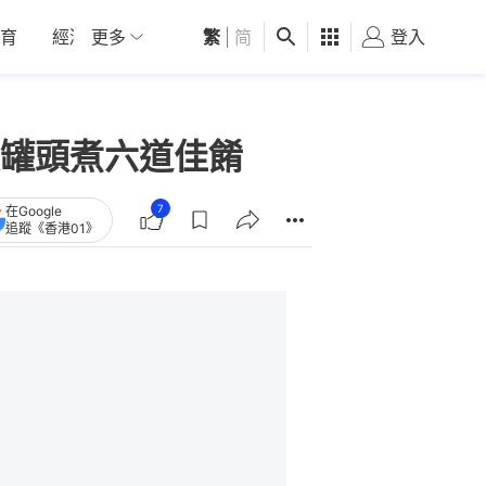
育
經濟
更多
01深圳
繁
觀點
|
简
健康
好食玩飛
登入
女
罐頭煮六道佳餚
7
在Google
追蹤《香港01》