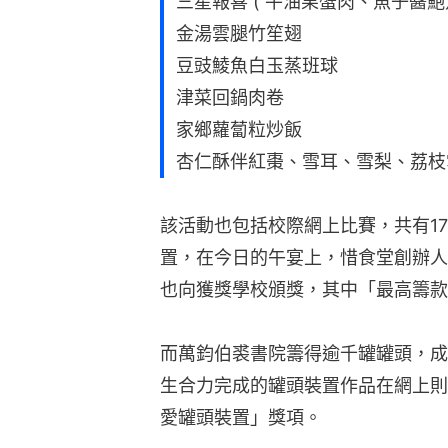
三星報喜 ( 牛油果蟹肉、魚子醬鮑
金湯雲腿竹笙翅
豆豉鯪魚白玉蒸班球
津菜回鍋肉卷
家鄉蘿蔔粒炒飯
杏仁酥伴紅棗、雪耳、雪梨、荔枝
該活動也包括校際網上比賽，共有1
置，在今日的午宴上，惜食堂創辦人
也向獲獎學校頒獎，其中「最高籌款
而萬鈞伯裘書院籌得逾千罐罐頭，成
生合力完成的罐頭裝置作品在網上則
愛罐頭裝置」獎項。