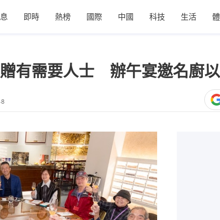
息
即時
熱榜
國際
中國
科技
生活
體
贈有需要人士 辦午宴邀名廚以
48