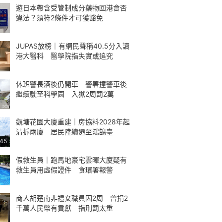
遊日本帶含受管制成分藥物回港會否
違法？須符2條件才可獲豁免
JUPAS放榜｜有網民聲稱40.5分入讀
港大醫科 醫學院指失實或追究
休班警長酒後仍開車 警署撞警車後
繼續駛至科學園 入獄2周罰2萬
觀塘花園大廈重建｜房協料2028年起
清拆兩廈 居民陸續遷至鴻鵠臺
:45
假救生員｜跑馬地豪宅雲暉大廈疑有
救生員用虛假證件 食環署報警
商人胡楚南非禮女職員囚2周 曾捐2
千萬人民幣有貢獻 指刑罰太重