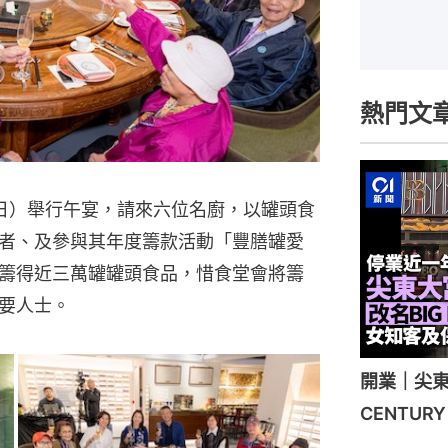
熱門文
日）舉行午宴，請來六位名廚，以罐頭食
者、及參與其年度籌款活動「豐膳罐愛
籌得近三萬罐罐頭食品，惜食堂會將籌
要人士。
開業｜尖東
CENTU