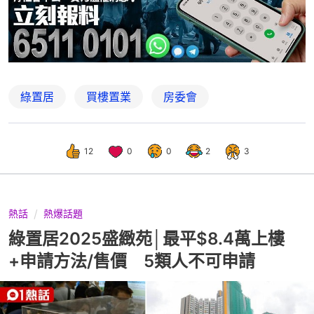
綠置居
買樓置業
房委會
12
0
0
2
3
熱話
熱爆話題
綠置居2025盛緻苑│最平$8.4萬上樓
+申請方法/售價 5類人不可申請