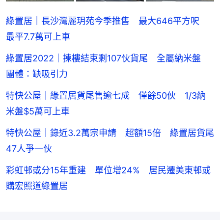
綠置居｜長沙灣麗玥苑今季推售 最大646平方呎
最平7.7萬可上車
綠置居2022｜揀樓結束剩107伙貨尾 全屬納米盤
團體：缺吸引力
特快公屋｜綠置居貨尾售逾七成 僅餘50伙 1/3納
米盤$5萬可上車
特快公屋｜錄近3.2萬宗申請 超額15倍 綠置居貨尾
47人爭一伙
彩虹邨或分15年重建 單位增24% 居民遷美東邨或
購宏照道綠置居