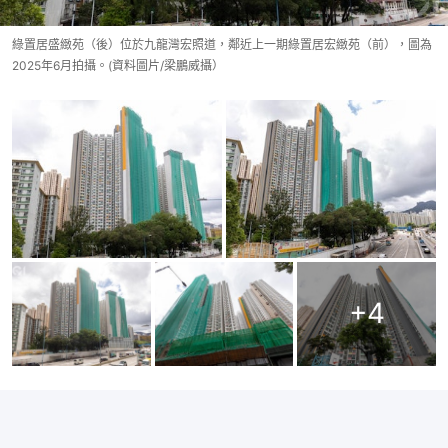
綠置居盛緻苑（後）位於九龍灣宏照道，鄰近上一期綠置居宏緻苑（前），圖為
2025年6月拍攝。(資料圖片/梁鵬威攝）
+
4