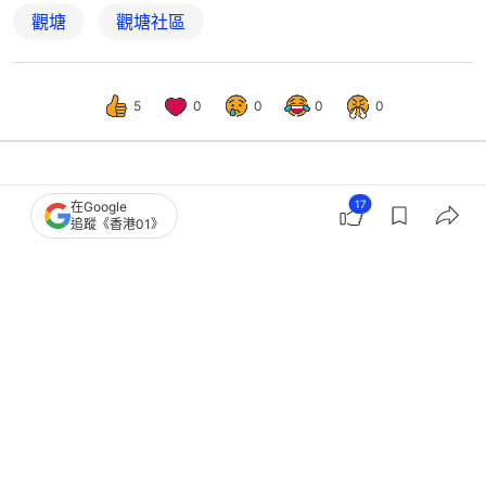
觀塘
觀塘社區
5
0
0
0
0
港聞
社會新聞
17
在Google
追蹤《香港01》
居屋、綠置居、白居二2025同步推出
4.30可申請 各屋苑一文看清