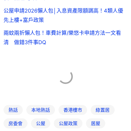
公屋申請2026懶人包│入息資產限額調高！4類人優
先上樓+富戶政策
兩蚊兩折懶人包！車費計算/樂悠卡申請方法一文看
清 做錯3件事DQ
熱話
本地熱話
香港樓市
綠置居
房委會
公屋
公屋政策
居屋