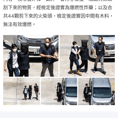
刮下來的物質，經檢定後證實為爆燃性炸藥；以及合
共44顆剪下來的火柴頭，檢定後證實因中間有木料，
無法有效爆燃。