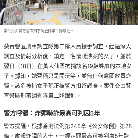
案件交由葵青警區刑事調查隊第二隊跟進。
葵青警區刑事調查隊第二隊人員接手調查，經過深入
調查及情報分析後，鎖定一名懷疑涉案的女子，並於
翌日（18日）在黃大仙區拘捕該名19歲姓廖的本地女
子。據知，她聲稱只是開玩笑，並無任何意圖放置炸
彈。該名被捕女子現正被警方扣留調查。案件交由葵
青警區刑事調查隊第二隊跟進。
警方呼籲：炸彈嚇詐最高可判囚5年
警方提醒，根據香港法例第245章《公安條例》第28
條，虛報炸彈的人士，一經定罪最高可被判處5年監