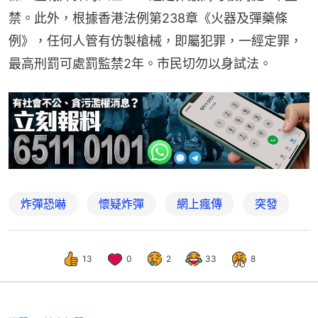
禁。此外，根據香港法例第238章《火器及彈藥條
例》，任何人管有仿製槍械，即屬犯罪，一經定罪，
最高刑罰可處罰監禁2年。市民切勿以身試法。
炸彈恐嚇
懷疑炸彈
網上瘋傳
突發
13
0
2
33
8