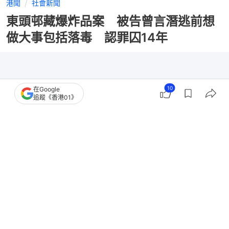
港聞
社會新聞
東頭邨藏爆炸品案 被告曾言潛逃前想
做大事包括落毒 認罪囚14年
10
在Google
追蹤《香港01》
撰文：
陳蓉
出版：
2026-06-18 17:21
更新：
2026-06-21 14:22