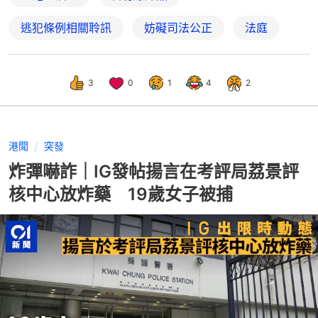
逃犯條例相關聆訊
妨礙司法公正
法庭
3
0
1
4
2
港聞
突發
炸彈嚇詐｜IG發帖揚言在考評局荔景評
核中心放炸藥 19歲女子被捕