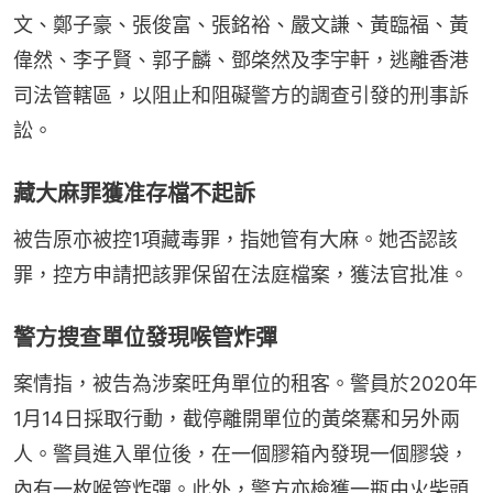
文、鄭子豪、張俊富、張銘裕、嚴文謙、黃臨福、黃
偉然、李子賢、郭子麟、鄧棨然及李宇軒，逃離香港
司法管轄區，以阻止和阻礙警方的調查引發的刑事訴
訟。
藏大麻罪獲准存檔不起訴
被告原亦被控1項藏毒罪，指她管有大麻。她否認該
罪，控方申請把該罪保留在法庭檔案，獲法官批准。
警方搜查單位發現喉管炸彈
案情指，被告為涉案旺角單位的租客。警員於2020年
1月14日採取行動，截停離開單位的黃棨騫和另外兩
人。警員進入單位後，在一個膠箱內發現一個膠袋，
內有一枚喉管炸彈。此外，警方亦檢獲一瓶由火柴頭