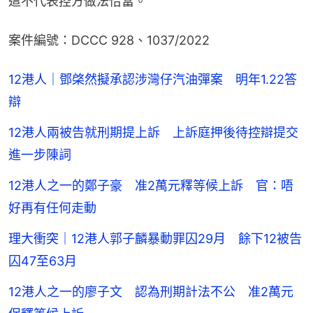
這不代表控方做法恰當。
案件編號：DCCC 928、1037/2022
12港人｜鄧棨然擬承認涉灣仔汽油彈案 明年1.22答
辯
12港人兩被告就刑期提上訴 上訴庭押後待控辯提交
進一步陳詞
12港人之一的鄭子豪 准2萬元釋等候上訴 官：唔
好再有任何走動
理大衝突｜12港人郭子麟暴動罪囚29月 餘下12被告
囚47至63月
12港人之一的廖子文 認為刑期計法不公 准2萬元