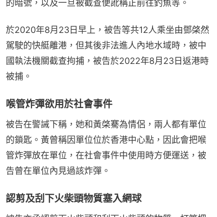
的暗號，以及一旦被截查便訛稱正前往釣魚等。
於2020年8月23日早上，被告等共12人乘坐由鄧棨然
駕駛的快艇離港，但其後非法進人內地水域時，被中
國執法機關截查拘捕，被告於2022年8月23日返港時
被捕。
喉管炸彈欲用於社會事件
被告在警誡下稱，她和黃棨騫為情侶，兩人都有單位
的鎖匙。黃曾稱因單位位於香港中心點，因此會把喉
管炸彈放在單位，在社會事件中使用時方便運送，被
告曾在單位內見過該炸彈。
認剪及刮下火柴頭物質塞入網球