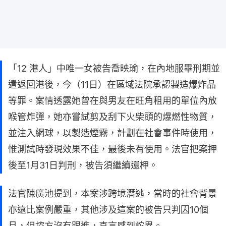
「12 港人」中唯一女被告喬映瑜，在內地服畢刑期並
遣返回港後，今（11日）在區域法院承認製造爆炸品
等罪。案情透露她曾在與男友在旺角租用的單位內放
喉管炸彈，她亦嘗試剪及刮下火柴頭的爆燃性物質，
並注入網球，以製造煙霧，計劃在社會事件時使用，
惟測試時發現效果不佳，最後未有使用。法官把案押
後至1月31日判刑，被告須繼續還柙。
法官陳廣池提到，本案涉跨境潛逃，當時的社會背景
亦遠比案例嚴重，其他涉及這案的被告只判囚10個
月，但控方沒有跟進，直言感到詑異。