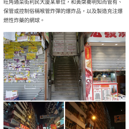
旺角通菜街利民大廈某單位，和黃棨騫明知而管有、
保管或控制俗稱喉管炸彈的爆炸品，以及製造充注爆
燃性炸藥的網球。