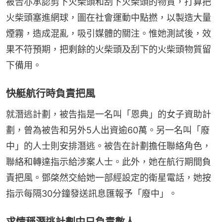
被告亦承認剪下火柴頭和刮下火柴頭的物質，打算把
火柴頭塞進網球，圖在社會運動中點撚，以製造大量
煙霧，造成混亂，吸引媒體的關注。惟她測試後，效
果不符預期，把剩餘的火柴頭及刮下的火柴頭物質留
下備用。
快艇航行時負責把風
就潛逃計劃，被告指是一名叫「恩典」的女子資助計
劃，曾為被告和另外5人出資逾60萬。另一名叫「廢
中」的人士則安排潛逃。被告在計劃擔任聯絡角色，
聯絡和轉達指示給涉案人士。此外，她在航行期間負
責把風。鄧棨然交給她一部經設定的衛星電話，她按
指示每隔30分鐘發送訊息匯報予「廢中」。
求情稱潛逃計劃中只負責數人