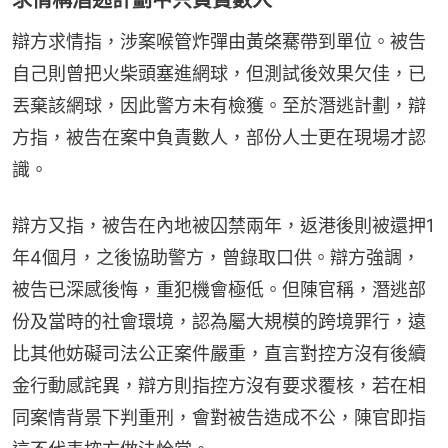
辯方求情指，涉案喉管炸彈由黃棨騫帶到單位。被告
自己則曾把火柴頭塞進網球，但測試後效果欠佳，已
丟棄該網球，因此警方未有檢獲。至於潛逃計劃，辯
方指，被告在案中負責數人，部份人士更在現場才認
識。
辯方又指，被告在內地被囚禁兩年，返港後則被還押1
年4個月，之後協助警方，曾錄取口供。辯方強調，
被告已深感後悔，重犯機會極低。但陳官稱，潛逃部
份及當時的社會環境，認為屬大規模的跨境罪行，遠
比其他妨礙司法公正案件嚴重，直言對控方沒有後續
金行動感詫異，辯方則指控方沒有要求覆核，若在相
同案情背景下判重刑，會對被告造成不公，陳官即指