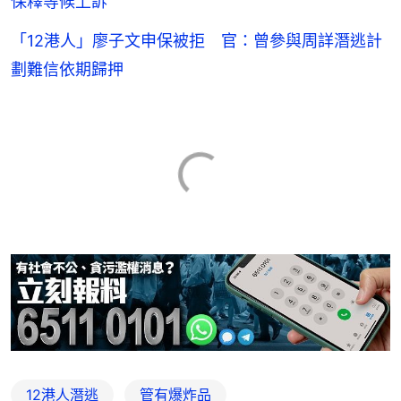
保釋等候上訴
「12港人」廖子文申保被拒 官：曾參與周詳潛逃計
劃難信依期歸押
12港人潛逃
管有爆炸品