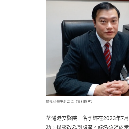
婦產科醫生靳嘉仁（資料圖片）
荃灣港安醫院一名孕婦在2023年7
功，後來改為剖腹產。該名孕婦於當