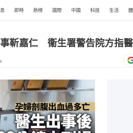
息
即時
熱榜
國際
中國
科技
生活
體
事靳嘉仁 衞生署警告院方指醫
9