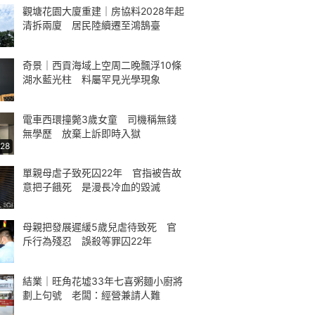
觀塘花園大廈重建｜房協料2028年起
清拆兩廈 居民陸續遷至鴻鵠臺
奇景｜西貢海域上空周二晚飄浮10條
湖水藍光柱 料屬罕見光學現象
電車西環撞斃3歲女童 司機稱無錢
無學歷 放棄上訴即時入獄
:28
單親母虐子致死囚22年 官指被告故
意把子餓死 是漫長冷血的毀滅
母親把發展遲緩5歲兒虐待致死 官
斥行為殘忍 誤殺等罪囚22年
結業｜旺角花墟33年七喜粥麵小廚將
劃上句號 老闆：經營兼請人難