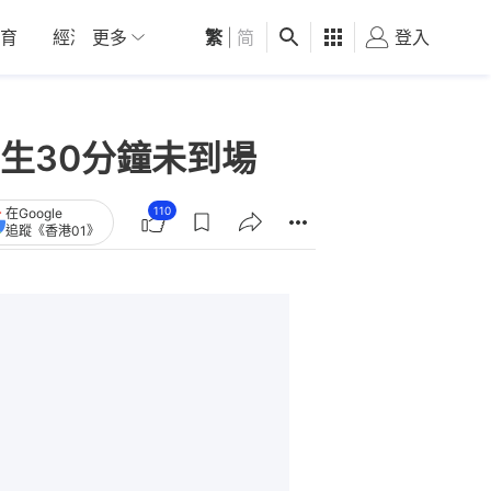
育
經濟
更多
01深圳
繁
觀點
|
简
健康
好食玩飛
登入
女
生30分鐘未到場
110
在Google
追蹤《香港01》