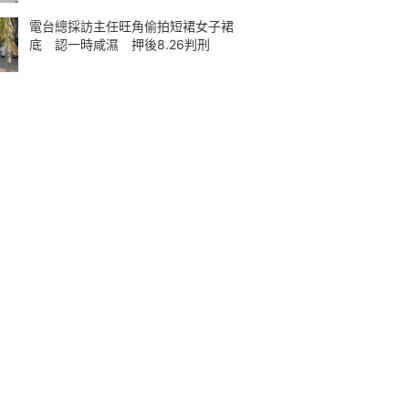
電台總採訪主任旺角偷拍短裙女子裙
底 認一時咸濕 押後8.26判刑