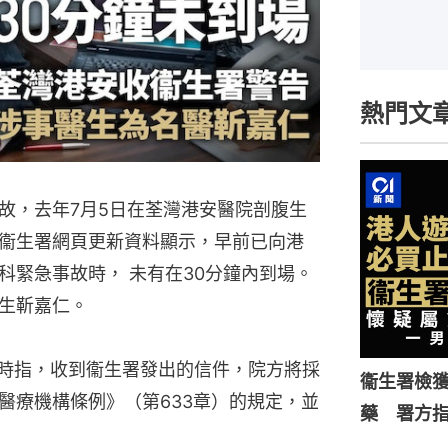
熱門文
故，去年7月5日在荃灣港安醫院剖腹生
衞生署網頁更新資料顯示，早前已向港
科緊急事故時， 未有在30分鐘內到場。
生靳嘉仁。
詢時指，收到衞生署發出的信件，院方將採
衞生署檢獲
醫療機構條例》（第633章）的規定，並
藥 署方