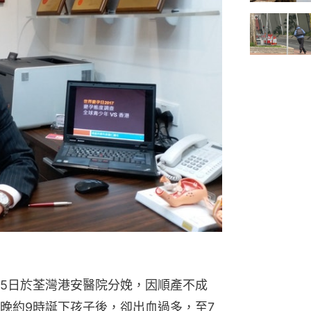
月5日於荃灣港安醫院分娩，因順產不成
晚約9時誕下孩子後，卻出血過多，至7