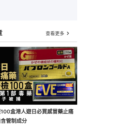
章
查看更多
100盒港人遊日必買感冒藥止痛
指含管制成分