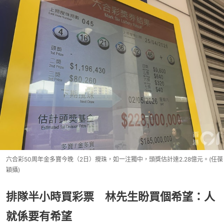
六合彩50周年金多寶今晚（2日）攪珠，如一注獨中，頭獎估計達2.28億元。(任葆
穎攝)
排隊半小時買彩票 林先生盼買個希望：人
就係要有希望