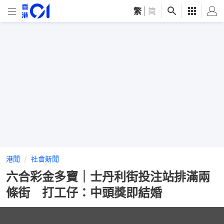
繁
|
简
港聞
社會新聞
六合彩金多寶｜士丹利街投注站排滿兩
條街 打工仔：中頭獎即結婚