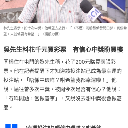
林先生表示，如今次中獎，他希望去旅行，「（不過）呢啲都係發開口夢，買個希
望，人就係要有希望！」（楊凱力攝）
吳先生料花千元買彩票 有信心中獎盼買樓
同樣住在屯門的黎先生稱，花了200元購買兩張彩
票。他在記者提醒下才知道該投注站已成為最幸運的
投注站，「唔係中環咩？咁希望我都幸運啦！」他
說，過往曾多次中獎，被問今次是否有信心？他說：
「冇咩問題，當做善事」，又說沒去想中獎後會做甚
麼。