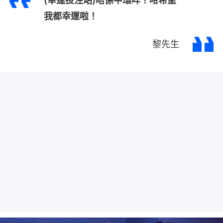
(幸運投注站)唔係中環咩？咁希望
我都幸運啦！
黎先生