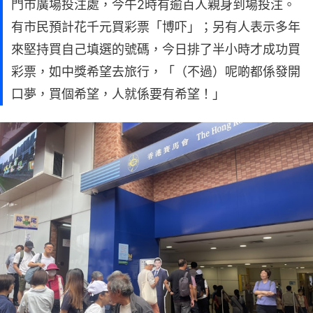
門市廣場投注處，今午2時有逾百人親身到場投注。
有市民預計花千元買彩票「博吓」；另有人表示多年
來堅持買自己填選的號碼，今日排了半小時才成功買
彩票，如中獎希望去旅行，「（不過）呢啲都係發開
口夢，買個希望，人就係要有希望！」