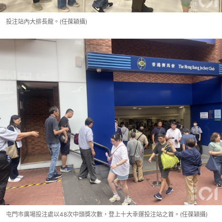
投注站內大排長龍。(任葆穎攝)
屯門市廣場投注處以48次中頭獎次數，登上十大幸運投注站之首。(任葆穎攝)