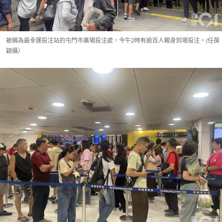
被稱為最幸運投注站的屯門市廣場投注處，今午2時有逾百人親身到場投注。(任葆
穎攝）