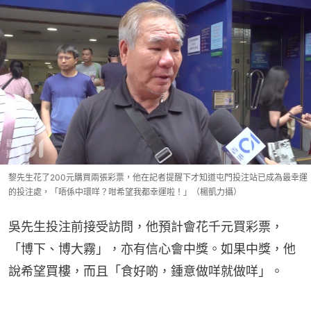
黎先生花了200元購買兩張彩票，他在記者提醒下才知道屯門投注站已成為最幸運
的投注處，「唔係中環咩？咁希望我都幸運啦！」（楊凱力攝）
吳先生投注前接受訪問，他預計會花千元買彩票，
「博下、博大霧」，亦有信心會中獎。如果中獎，他
說希望買樓，而且「食好啲，鍾意做咩就做咩」。