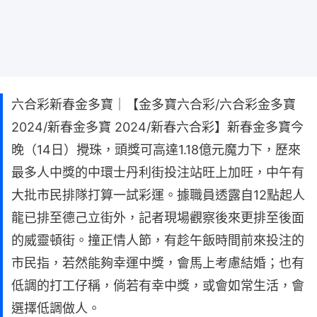
六合彩新春金多寶｜【金多寶六合彩/六合彩金多寶
2024/新春金多寶 2024/新春六合彩】新春金多寶今
晚（14日）攪珠，頭獎可高達1.18億元魔力下，歷來
最多人中獎的中環士丹利街投注站旺上加旺，中午有
大批市民排隊打算一試彩運。據職員透露自12點起人
龍已排至德己立街外，記者現場觀察後來更排至後面
的威靈頓街。撞正情人節，有趁午飯時間前來投注的
市民指，若然能夠幸運中獎，會馬上考慮結婚；也有
低調的打工仔稱，倘若有幸中獎，或會如常生活，會
選擇低調做人。