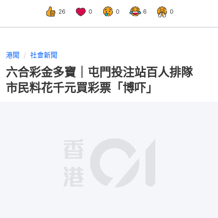
26
0
0
6
0
港聞
社會新聞
六合彩金多寶｜屯門投注站百人排隊
市民料花千元買彩票「博吓」