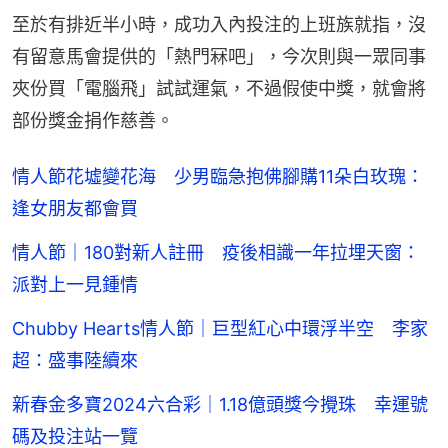
至於有排近半小時，成功入內投注的上班族就指，沒
有留意馬會提供的「熱門冧吧」，今次則與一眾同事
夾份買「電腦飛」試試運氣，不過假使中獎，就會將
部份獎金捐作慈善。
情人節花墟變花海 少男臨急抱佛腳購11朵白玫瑰：
逢女朋友都會買
情人節｜180對新人註冊 疫後相識一年拉埋天窗：
派對上一見鍾情
Chubby Hearts情人節｜巨型紅心中環浮半空 李家
超：盛事陸續來
新春金多寶2024六合彩｜1.18億頭獎今攪珠 幸運號
碼及投注站一覽