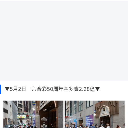
▼5月2日 六合彩50周年金多寶2.28億▼