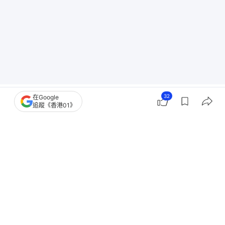
32
在Google
追蹤《香港01》
六合彩
01 Video
我主場
5
1
1
1
1