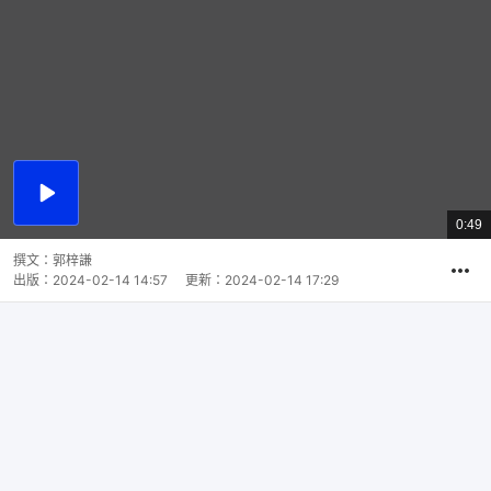
播
放
0:49
總
影
共
片
時
撰文：
郭梓謙
間
出版：
2024-02-14 14:57
更新：
2024-02-14 17:29