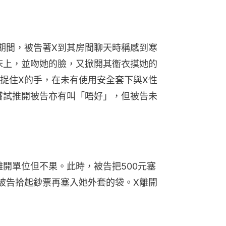
期間，被告著X到其房間聊天時稱感到寒
床上，並吻她的臉，又掀開其衞衣摸她的
捉住X的手，在未有使用安全套下與X性
嘗試推開被告亦有叫「唔好」，但被告未
離開單位但不果。此時，被告把500元塞
被告拾起鈔票再塞入她外套的袋。X離開