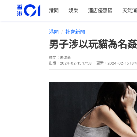
港聞
娛樂
酒店優惠碼
天氣消
港聞
社會新聞
男子涉以玩貓為名姦
撰文：
朱棨新
出版：
2024-02-15 17:58
更新：
2024-02-15 18: