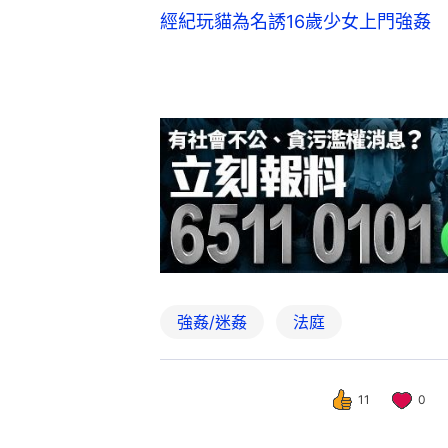
經紀玩貓為名誘16歲少女上門強姦
強姦/迷姦
法庭
11
0