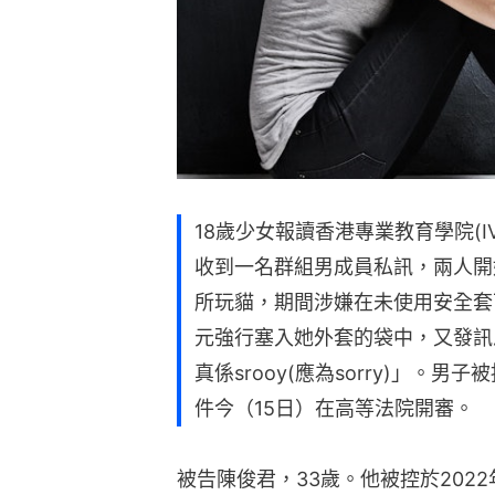
18歲少女報讀香港專業教育學院(IV
收到一名群組男成員私訊，兩人開
所玩貓，期間涉嫌在未使用安全套
元強行塞入她外套的袋中，又發訊
真係srooy(應為sorry)」
件今（15日）在高等法院開審。
被告陳俊君，33歲。他被控於202