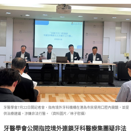
牙醫學會7月22日開記者會，指有境外牙科機構在港為市民使用口腔內窺鏡，並提
供治療建議，涉嫌非法行醫。（資料圖片／林子慰攝）
牙醫學會公開指控境外連鎖牙科醫療集團疑非法