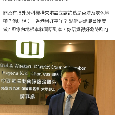
問及有境外牙科機構來港設立諮詢點是否涉及灰色地
帶？他則說：「香港租好平咩？ 點解要請職員喺度
做? 即係內地根本就圍唔到本，你唔覺得好危險咩?」