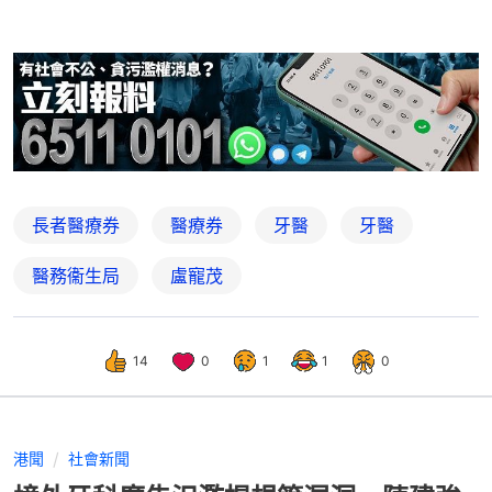
長者醫療券
醫療券
牙醫
牙醫
醫務衞生局
盧寵茂
14
0
1
1
0
港聞
社會新聞