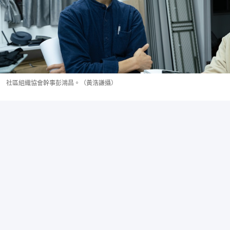
社區組織協會幹事彭鴻昌。（黃浩謙攝）