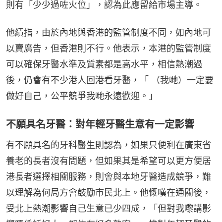
則有「少少過咗火位」，認為此應留給市場主導。
他績指，由於內地與香港的監管制度不同，如內地可
以賣廣告，但香港則不行。他表示，本港的監管制度
可以確保牙醫水準及質素都是高水平，相信熱潮過
後，仍會有不少港人回港看牙醫，「 （我哋）一定要
做好自己，公平競爭我哋永遠歡迎。」
不願具名牙醫：對年輕牙醫生意有一定影響
有不願具名的牙科醫生則認為，如果只便利在廣東省
養老的長者沒有問題，但如果其是希望可以更方便居
港長者選擇相關服務，則會與本地牙醫造成競爭，難
以理解為何局方會鼓勵市民北上。他慨嘆在通關後，
受北上熱潮影響自己生意已少四成，「但對我嚟講影