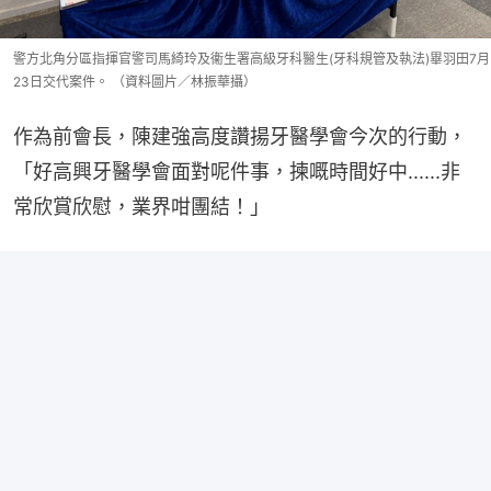
警方北角分區指揮官警司馬綺玲及衞生署高級牙科醫生(牙科規管及執法)畢羽田7月
23日交代案件。 （資料圖片／林振華攝）
作為前會長，陳建強高度讚揚牙醫學會今次的行動，
「好高興牙醫學會面對呢件事，揀嘅時間好中......非
常欣賞欣慰，業界咁團結！」