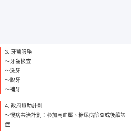
3. 牙醫服務
～牙齒檢查
～洗牙
～脫牙
～補牙
4. 政府資助計劃
～慢病共治計劃：參加高血壓、糖尿病篩查或後續診
症