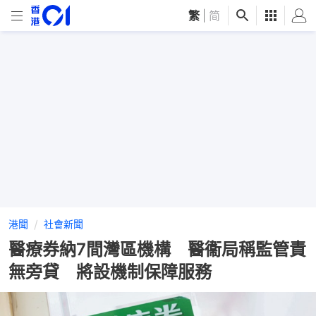
繁
|
简
港聞
社會新聞
醫療券納7間灣區機構 醫衞局稱監管責
無旁貸 將設機制保障服務