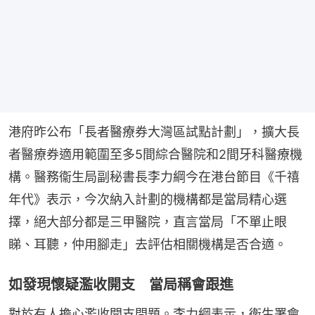
港府昨公布「長者醫療券大灣區試點計劃」，擴大長
者醫療券適用範圍至多5間綜合醫院和2間牙科醫療機
構。醫務衞生局副秘書長李力綱今在港台節目《千禧
年代》表示，今次納入計劃的機構都是當局精心選
擇，絕大部分都是三甲醫院，直言當局「不單止眼
睇、耳聽，仲用腳走」去評估相關機構是否合適。
如發現懷疑濫收開支 當局稱會跟進
對於有人擔心濫收開支問題。李力綱表示，衛生署會