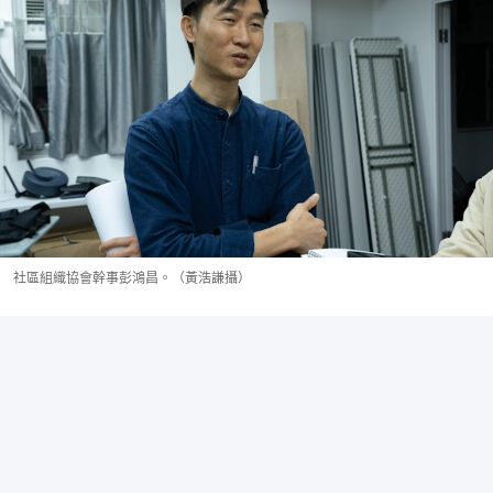
社區組織協會幹事彭鴻昌。（黃浩謙攝）