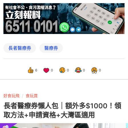
長者醫療券
醫療券
6
0
0
0
0
好食玩飛
食玩買
長者醫療券懶人包｜額外多$1000！領
取方法+申請資格+大灣區適用