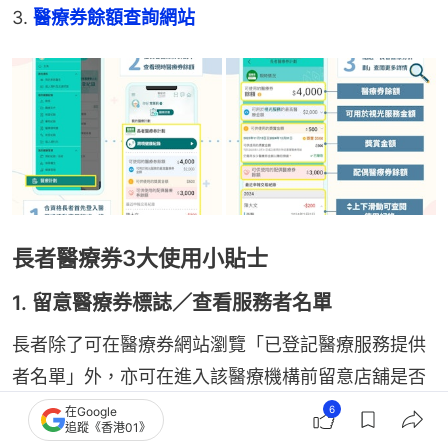
3. 
醫療券餘額查詢網站
長者醫療券3大使用小貼士
1. 留意醫療券標誌／查看服務者名單
長者除了可在醫療券網站瀏覽「已登記醫療服務提供
者名單」外，亦可在進入該醫療機構前留意店舖是否
貼
有醫療券標誌
，以確保該機構可使用醫療券，避免
6
在Google
追蹤《香港01》
白行一趟。