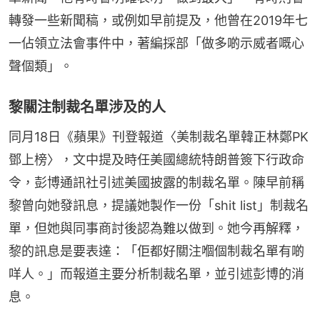
轉發一些新聞稿，或例如早前提及，他曾在2019年七
一佔領立法會事件中，著編採部「做多啲示威者嘅心
聲個類」。
黎關注制裁名單涉及的人
同月18日《蘋果》刊登報道〈美制裁名單韓正林鄭PK
鄧上榜〉，文中提及時任美國總統特朗普簽下行政命
令，彭博通訊社引述美國披露的制裁名單。陳早前稱
黎曾向她發訊息，提議她製作一份「shit list」制裁名
單，但她與同事商討後認為難以做到。她今再解釋，
黎的訊息是要表達：「佢都好關注嗰個制裁名單有啲
咩人。」而報道主要分析制裁名單，並引述彭博的消
息。