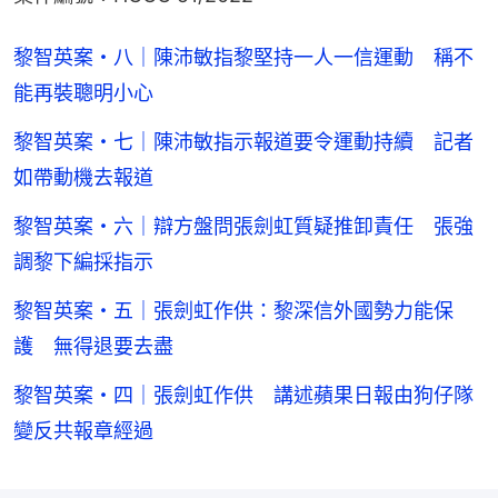
黎智英案・八｜陳沛敏指黎堅持一人一信運動 稱不
能再裝聰明小心
黎智英案・七｜陳沛敏指示報道要令運動持續 記者
如帶動機去報道
黎智英案・六｜辯方盤問張劍虹質疑推卸責任 張強
調黎下編採指示
黎智英案・五｜張劍虹作供：黎深信外國勢力能保
護 無得退要去盡
黎智英案・四｜張劍虹作供 講述蘋果日報由狗仔隊
變反共報章經過