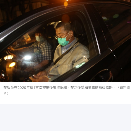
黎智英在2020年8月首次被捕後獲准保釋，黎之後曾稱會繼續揀這條路。（資料圖
片）