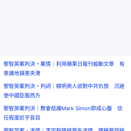
黎智英案判決・案情｜利用蘋果日報刊煽動文章 有
意識地損害央港
黎智英案判決・判詞｜精明商人卻對中共仇恨 沉迷
使中國臣服西方
黎智英案判決｜教會結識Mark Simon即成心腹 信
任程度近乎盲目
黎智英案．求情｜李宇軒陳梓華先求情 陳稱屬超級