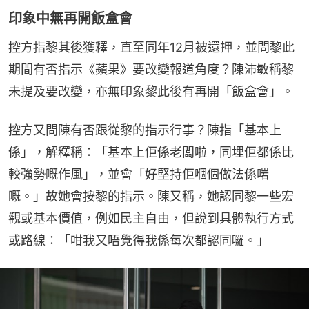
印象中無再開飯盒會
控方指黎其後獲釋，直至同年12月被還押，並問黎此
期間有否指示《蘋果》要改變報道角度？陳沛敏稱黎
未提及要改變，亦無印象黎此後有再開「飯盒會」。
控方又問陳有否跟從黎的指示行事？陳指「基本上
係」，解釋稱：「基本上佢係老闆啦，同埋佢都係比
較強勢嘅作風」，並會「好堅持佢嗰個做法係啱
嘅。」故她會按黎的指示。陳又稱，她認同黎一些宏
觀或基本價值，例如民主自由，但說到具體執行方式
或路線：「咁我又唔覺得我係每次都認同囉。」