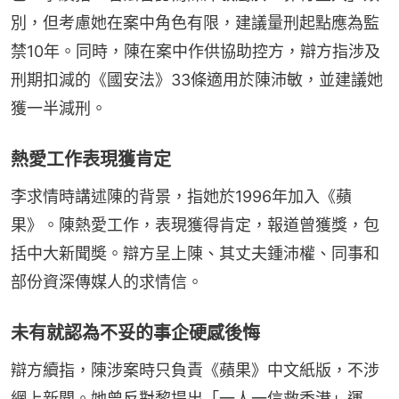
別，但考慮她在案中角色有限，建議量刑起點應為監
禁10年。同時，陳在案中作供協助控方，辯方指涉及
刑期扣減的《國安法》33條適用於陳沛敏，並建議她
獲一半減刑。
熱愛工作表現獲肯定
李求情時講述陳的背景，指她於1996年加入《蘋
果》。陳熱愛工作，表現獲得肯定，報道曾獲獎，包
括中大新聞奬。辯方呈上陳、其丈夫鍾沛權、同事和
部份資深傳媒人的求情信。
未有就認為不妥的事企硬感後悔
辯方續指，陳涉案時只負責《蘋果》中文紙版，不涉
網上新聞。她曾反對黎提出「一人一信救香港」運