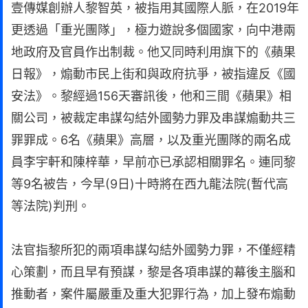
壹傳媒創辦人黎智英，被指用其國際人脈，在2019年
更透過「重光團隊」，極力遊說多個國家，向中港兩
地政府及官員作出制裁。他又同時利用旗下的《蘋果
日報》，煽動市民上街和與政府抗爭，被指違反《國
安法》。黎經過156天審訊後，他和三間《蘋果》相
關公司，被裁定串謀勾結外國勢力罪及串謀煽動共三
罪罪成。6名《蘋果》高層，以及重光團隊的兩名成
員李宇軒和陳梓華，早前亦已承認相關罪名。連同黎
等9名被告，今早(9日)十時將在西九龍法院(暫代高
等法院)判刑。
法官指黎所犯的兩項串謀勾結外國勢力罪，不僅經精
心策劃，而且早有預謀，黎是各項串謀的幕後主腦和
推動者，案件屬嚴重及重大犯罪行為，加上發布煽動