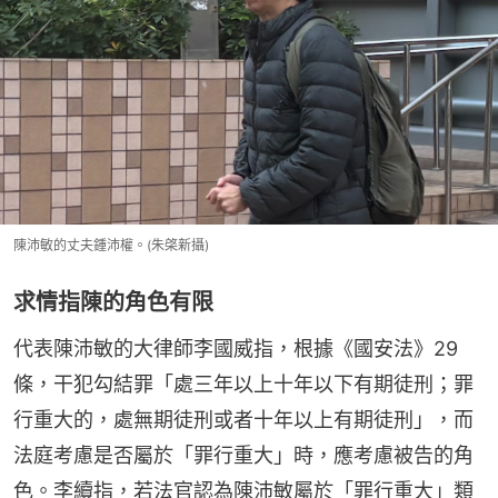
陳沛敏的丈夫鍾沛權。(朱棨新攝)
求情指陳的角色有限
代表陳沛敏的大律師李國威指，根據《國安法》29
條，干犯勾結罪「處三年以上十年以下有期徒刑；罪
行重大的，處無期徒刑或者十年以上有期徒刑」，而
法庭考慮是否屬於「罪行重大」時，應考慮被告的角
色。李續指，若法官認為陳沛敏屬於「罪行重大」類