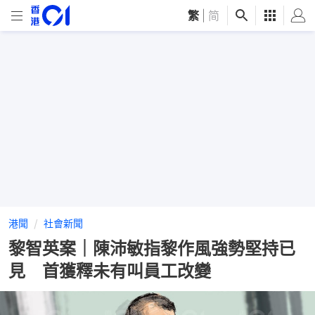
繁
|
简
港聞
社會新聞
黎智英案｜陳沛敏指黎作風強勢堅持已
見 首獲釋未有叫員工改變