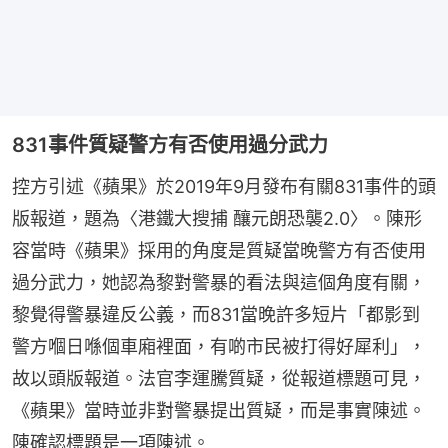
831事件質疑警方有否使用過分武力
控方引述《蘋果》於2019年9月發布有關831事件的頭
版報道，題為〈港鐵大搜捕 釀元朗恐襲2.0〉。陳形
容當時《蘋果》採用的角度是質疑當晚警方有否使用
過分武力，她認為黎對警暴的看法與這個角度有關，
黎覺得警暴違反公義，而831當晚許多短片「都影到
警方嗰日喺個車廂裡面，有啲市民被打得好犀利」，
故以頭版報道。法官李運騰質疑，從報道標題可見，
《蘋果》當時並非對警暴提出質疑，而是事實陳述。
陳確認標題是一項陳述。