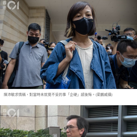
陳沛敏求情稱，對當時未就覺不妥的事「企硬」感後悔。(梁鵬威攝)