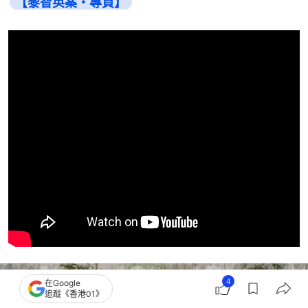
【黎智英案・專頁】
4
在Google
追蹤《香港01》