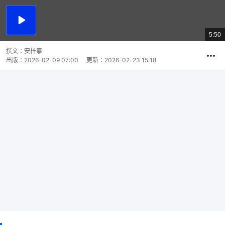
播
放
5:50
總
影
共
片
時
撰文：
安梓寧
間
出版：
2026-02-09 07:00
更新：
2026-02-23 15:18