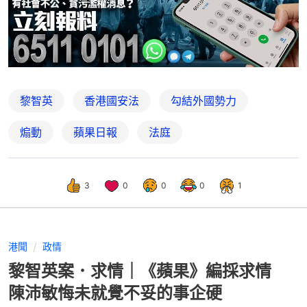
黎智英
香港國安法
勾結外國勢力
煽動
蘋果日報
法庭
3
0
0
0
1
港聞
政情
黎智英案．求情｜《蘋果》編採求情
陳沛敏悔未就覺不妥的事企硬