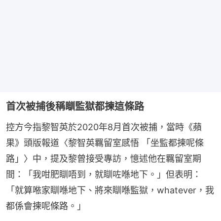
首次被捕後稱瞓監獄都揀這條路
控方今指黎智英於2020年8月首次被捕，當時《蘋
果》頭版報道〈黎智英羈留室感悟 「坐監都揀呢條
路」〉中，提及黎曾接受專訪，憶述他在羈留室期
間：「我咁肥瞓唔到，就瞓咗喺地下。」但表明：
「就算𠵱家瞓喺地下、將來瞓喺監獄，whatever，我
都係會揀呢條路。」