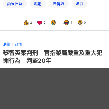
蘋果日報
煽動
壹傳媒
法庭
2
0
1
4
0
港聞
政情
黎智英案判刑 官指黎屬嚴重及重大犯
罪行為 判監20年