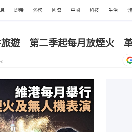
息
即時
熱榜
國際
中國
科技
生活
體
谷旅遊 第二季起每月放煙火 
52