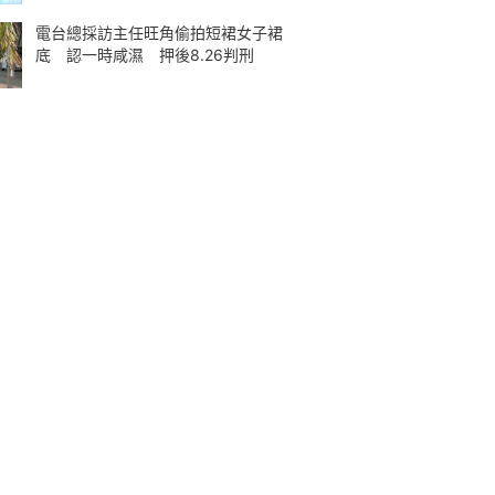
電台總採訪主任旺角偷拍短裙女子裙
底 認一時咸濕 押後8.26判刑