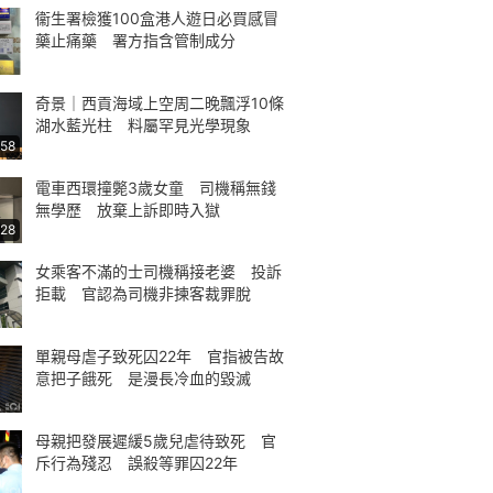
衞生署檢獲100盒港人遊日必買感冒
藥止痛藥 署方指含管制成分
奇景｜西貢海域上空周二晚飄浮10條
湖水藍光柱 料屬罕見光學現象
:58
電車西環撞斃3歲女童 司機稱無錢
無學歷 放棄上訴即時入獄
:28
女乘客不滿的士司機稱接老婆 投訴
拒載 官認為司機非揀客裁罪脫
單親母虐子致死囚22年 官指被告故
意把子餓死 是漫長冷血的毀滅
母親把發展遲緩5歲兒虐待致死 官
斥行為殘忍 誤殺等罪囚22年