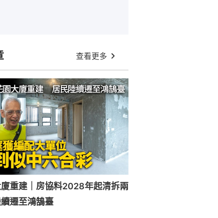
章
查看更多
廈重建｜房協料2028年起清拆兩
陸續遷至鴻鵠臺