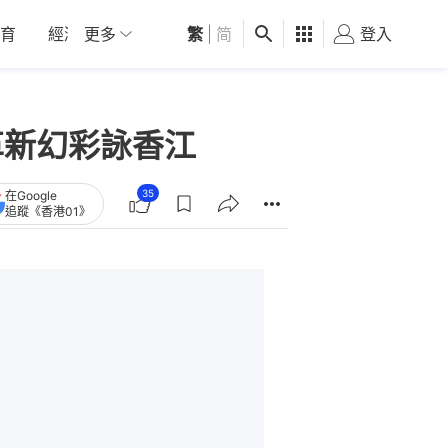
育
經濟
更多
01深圳
繁
觀點
|
简
健康
好食玩飛
登入
女
革新幻彩詠香江
35
在Google
追蹤《香港01》