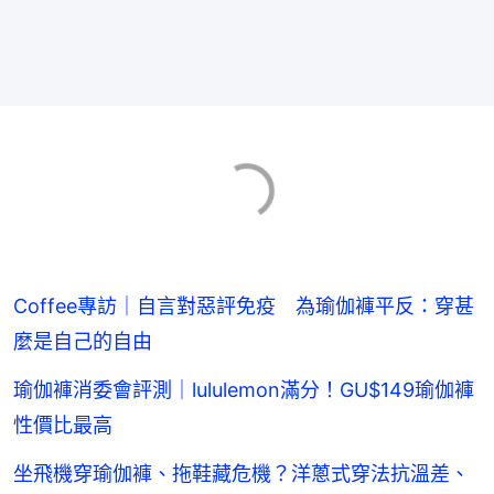
Coffee專訪｜自言對惡評免疫 為瑜伽褲平反：穿甚
麼是自己的自由
瑜伽褲消委會評測｜lululemon滿分！GU$149瑜伽褲
性價比最高
坐飛機穿瑜伽褲、拖鞋藏危機？洋蔥式穿法抗溫差、