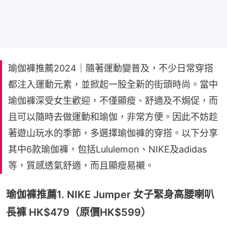
瑜伽褲推薦2024｜隨著運動變普及，不少日常穿搭
都注入運動元素，並掀起一股全新的街頭時尚。當中
瑜伽褲深受女生歡迎，不僅顯瘦、舒適及不焗促，而
且可以隨時去做運動和瑜伽，非常方便。因此不妨趁
著遊山玩水的季節，多選擇瑜伽褲的穿搭。以下分享
其中6款瑜伽褲，包括Lululemon、NIKE及adidas
等，質感透氣舒適，而且顯瘦易襯。
瑜伽褲推薦1. NIKE Jumper 女子緊身高腰喇叭
長褲 HK$479（原價HK$599）