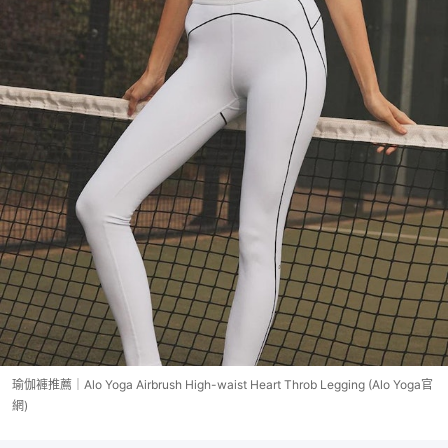
瑜伽褲推薦｜Alo Yoga Airbrush High-waist Heart Throb Legging (Alo Yoga官
網)