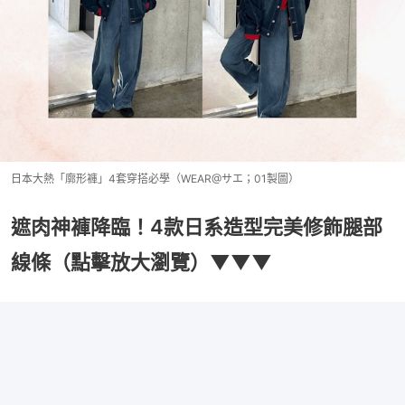
日本大熱「廓形褲」4套穿搭必學（WEAR@サエ；01製圖）
遮肉神褲降臨！4款日系造型完美修飾腿部
線條（點擊放大瀏覽）▼▼▼