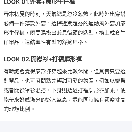
LOOK 01.外套+廓形牛仔褲
春末初夏的時刻，天氣總是忽冷忽熱，此時外出穿搭
必備一件薄款外套，選擇近期超夯的運動風外套加廓
形牛仔褲，瞬間混搭出兼具街頭的造型，換上成套牛
仔單品，連結率性有型的舒適風格。
LOOK 02.開襟衫+打褶廓形褲
有時總會覺得廓形褲穿起來比較休閒，但其實只要選
對單品，也可瞬間點亮輕甜可愛的氛圍，例如以綁帶
或者開襟罩衫混搭，下身則透過打褶廓形褲加乘，便
能帶來好感滿分的迷人氣息，還能同時擁有顯瘦挑高
的理想比例。