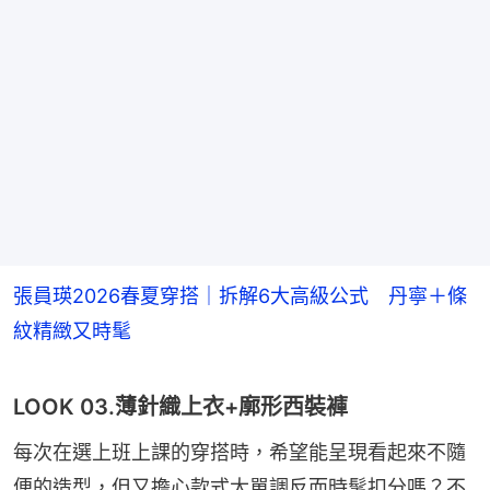
張員瑛2026春夏穿搭｜拆解6大高級公式 丹寧＋條
紋精緻又時髦
LOOK 03.薄針織上衣+廓形西裝褲
每次在選上班上課的穿搭時，希望能呈現看起來不隨
便的造型，但又擔心款式太單調反而時髦扣分嗎？不