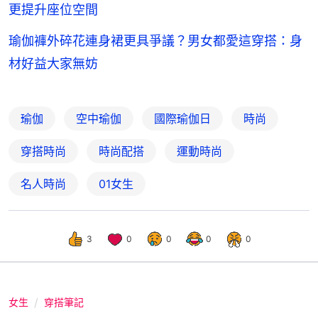
更提升座位空間
瑜伽褲外碎花連身裙更具爭議？男女都愛這穿搭：身
材好益大家無妨
瑜伽
空中瑜伽
國際瑜伽日
時尚
穿搭時尚
時尚配搭
運動時尚
名人時尚
01女生
3
0
0
0
0
女生
穿搭筆記