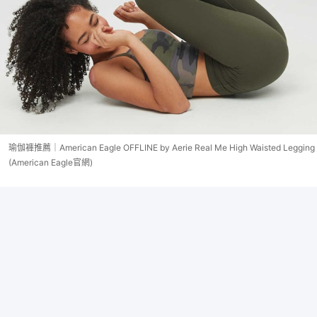
瑜伽褲推薦｜American Eagle OFFLINE by Aerie Real Me High Waisted Legging
(American Eagle官網)