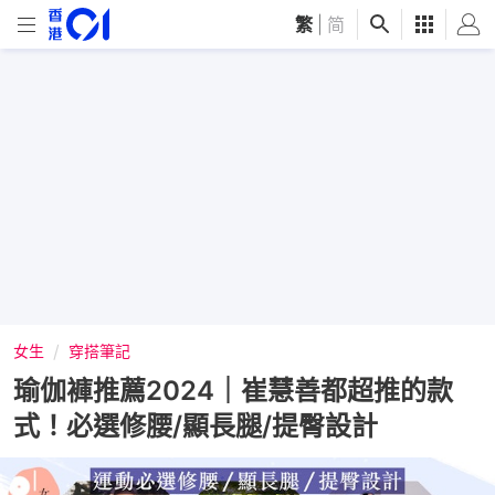
繁
|
简
女生
穿搭筆記
瑜伽褲推薦2024｜崔慧善都超推的款
式！必選修腰/顯長腿/提臀設計