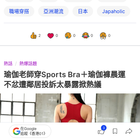
職場穿搭
亞洲潮流
日本
Japaholic
2
0
0
0
0
熱話
熱爆話題
瑜伽老師穿Sports Bra＋瑜伽褲晨運
不忿遭鄰居投訴太暴露掀熱議
3
在Google
追蹤《香港01》