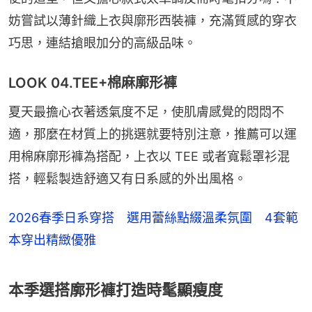
妨嘗試以薄針織上衣與廓形西裝褲，充滿質感的穿衣
巧思，連結搶眼加分的高級品味。
LOOK 04.TEE+棉麻廓形褲
夏天最擔心衣著透氣度不足，使肌膚感覺的悶悶不
適，那麼在材質上的挑選就要特別注意，推薦可以運
用棉麻廓形褲為搭配，上衣以 TEE 或者寬鬆罩衫混
搭，輕鬆製造舒適又有日系感的外出風格。
2026春季日系穿搭 選用蕾絲點綴溫柔氛圍 4套範
本穿出精緻優雅
本季選搭廓形褲打造時髦顯瘦度