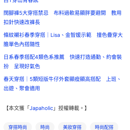
白T穿出青春感
闊腳褲5大穿搭禁忌 布料過軟易顯胖要避開 教用
扣針快速改褲長
條紋襯衫春季穿搭｜Lisa、金智媛示範 撞色疊穿大
膽單色內搭隨性
日系春季搭配4類色系推薦 快速打造通勤、約會裝
扮 呈現好氣色
春天穿搭｜5類短版牛仔外套顯瘦顯高搭配 上班、
出遊、聚會適用
【本文獲「
Japaholic
」授權轉載。】
穿搭時尚
時尚
美妝穿搭
時尚配搭