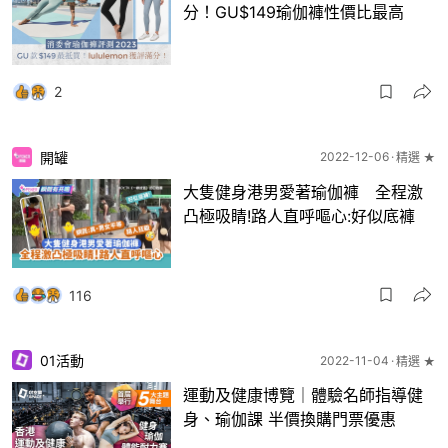
分！GU$149瑜伽褲性價比最高
2
開罐
2022-12-06
精選 ★
大隻健身港男愛著瑜伽褲 全程激
凸極吸睛!路人直呼嘔心:好似底褲
116
01活動
2022-11-04
精選 ★
運動及健康博覽｜體驗名師指導健
身、瑜伽課 半價換購門票優惠