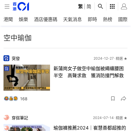
繁
|
简
港聞
娛樂
酒店優惠碼
天氣消息
即時
熱榜
國際
空中瑜伽
突發
2024-12-27
精選 ★
新蒲崗女子做空中瑜伽被繩纏腰困
半空 高聲求救 獲消防撞門解救
168
穿搭筆記
2024-07-14
精選 ★
瑜伽褲推薦2024｜崔慧善都超推的