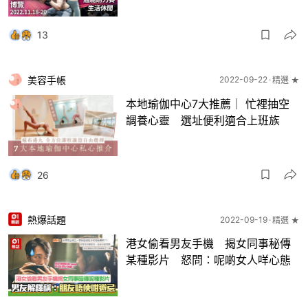
13
美容手帳
2022-09-22
精選 ★
本地瑜伽中心7大推薦｜ 忙裡抽空
調養心靈 選址便利適合上班族
26
熱爆話題
2022-09-19
精選 ★
港女偷看男友手機 揭女同事秘傳
某種影片 怒問：呢啲女人咩心態