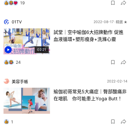
19
01TV
2022-08-17
精選 ★
試堂｜空中瑜伽6大招牌動作 促進
血液循環+塑形瘦身+洗滌心靈
02:21
24
美容手帳
2022-02-14
瑜伽初哥常見5大痛症｜臀部酸痛非
在增肌 你可能患上Yoga Butt！
1