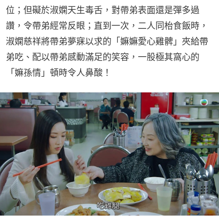
位；但礙於淑嫻天生毒舌，對帶弟表面還是彈多過
讚，令帶弟經常反眼；直到一次，二人同枱食飯時，
淑嫻慈祥將帶弟夢寐以求的「嫲嫲愛心雞髀」夾給帶
弟吃、配以帶弟感動滿足的笑容，一股極其窩心的
「嫲孫情」頓時令人鼻酸！