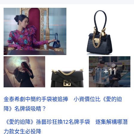
+
11
金泰希劇中簡約手袋被追捧 小資價位比《愛的迫
降》名牌袋吸睛？
《愛的迫降》孫藝珍狂換12名牌手袋 逐集解構哪潛
力款女生必投降