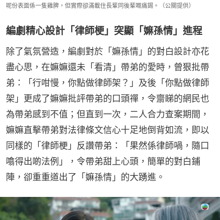
呢份表面係一隻雞脾，但實際卻滿載住長輩同後輩嘅痛錫。（公關提供）
編劇精心設計「律師梗」突顯「嫲孫情」進程
除了氣氛營造，編劇對於「嫲孫情」的對白設計亦花
盡心思，在嫲嫲還未「看清」帶弟的愛時，曾狠批帶
弟：「行咁慢，你點做律師架？」及後「你點做律師
架」更成了嫲嫲批評帶弟的口頭禪，令齋睇的網民也
為帶弟感到不值；但直到一次，二人合力查案期間，
嫲嫲直擊帶弟對法律條文信心十足地倒背如流，即以
同樣的「律師梗」反讚帶弟：「果然係律師喎，隨口
噏得出啲法例」，令帶弟甜上心頭，簡單的對白鋪
陣，卻重重道出了「嫲孫情」的大踴進。