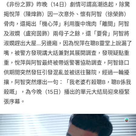
《非份之罪》昨晚（14日）劇情可謂高潮迭起，除驚
揭悅萍（陳煒飾）因一次意外、懷有阿智（徐榮飾）
骨肉，還揭出「機心萍」利用腹中塊肉「離間」阿智
及淑嫻（盧宛茵飾）兩母子之餘，還「要脅」阿智將
淑嫻趕出大屋…另邊廂，因為悅萍在聰B靈堂上說漏了
嘴，被警方發現講大話兼對其展開調查，發現疑點重
重，悅萍與阿智最終被帶返警署協助調查，阿智錄口
供期間突然發狂引發混亂並被送往醫院，經過一輪擾
攘，阿智突然爆出一句：「我老婆冇殺聰B，聰B係我
殺嘅」，為今晚（15日）播出的單元大結局迎來極緊
張序幕。