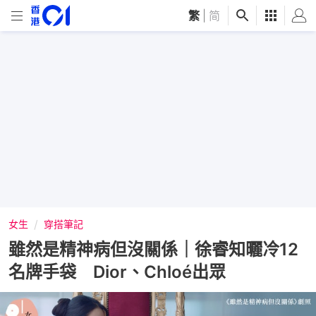
繁
|
简
女生
穿搭筆記
雖然是精神病但沒關係｜徐睿知曬冷12
名牌手袋 Dior、Chloé出眾