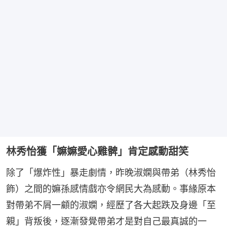
林秀怡獲「嫲嫲愛心雞髀」肯定感動甜笑
除了「爆炸性」暴走劇情，昨晚淑嫻與帶弟（林秀怡
飾）之間的嫲孫感情戲亦令網民大為感動。事緣原本
對帶弟不屑一顧的淑嫻，經歷了各大起跌及身邊「至
親」背叛後，逐漸發覺帶弟才是對自己最真誠的一