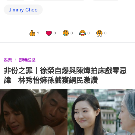
Jimmy Choo
2
0
0
0
0
娛樂
即時娛樂
非份之罪丨徐榮自爆與陳煒拍床戲零忌
諱 林秀怡嫲孫戲獲網民激讚