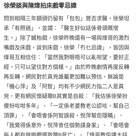
徐榮談與陳煒拍床戲零忌諱
問到相隔三年額頭仍留有「包包」曾否求醫，徐榮坦
承「有照過」，並謂：「醫生好似話係骨頭嘅增
生。」除了撼枱戲，徐榮昨晚還有一場與煒哥的激烈
嘴戲及床戲，談到床戲，徐榮「冇乜忌諱」，皆因與
煒哥互相信任：「當然我對眼唔可以亂咁望，要好正
經，只可以望住對方個樣。」由於昨晚劇情再度反轉
再反轉，網民對於真兇誰屬更加難以預估，無論是
「機心萍」及「阿智」均有不少網民力指二人是真
兇，更有網民懷疑聰B其實是自殺：「我估係徐榮扮
傻扮咗咁多年」、「一定係老婆教老公認咗，幫自己
頂罪」、「會唔會係阿智誤殺，悅萍幫佢隱瞞」、
「我覺得係意外，悅萍食住個勢謀身家」、「會唔會
每人都有做啲嘢導致聰B死亡」、「煒哥教佢講大話