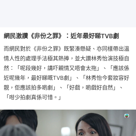
網民激讚《非份之罪》：近年最好睇TVB劇
而網民對於《非份之罪》既緊湊懸疑、亦同樣帶出溫
情人性的處理手法極其熱捧，並大讚林秀怡演技極自
然：「呢段幾好，講吓親情又唔會太拖」、「應該係
近呢幾年，最好睇嘅TVB劇」、「林秀怡今套妝容好
靚，佢應該拍多啲劇」、「好戲，啲戲好自然」、
「咁少拍劇真係可惜。」