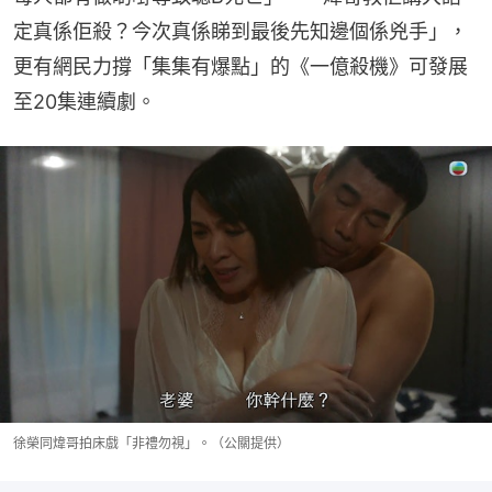
定真係佢殺？今次真係睇到最後先知邊個係兇手」，
更有網民力撐「集集有爆點」的《一億殺機》可發展
至20集連續劇。
徐榮同煒哥拍床戲「非禮勿視」。（公關提供）