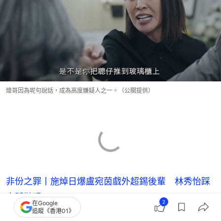
煒哥因為呢句說話，成為高度嫌疑人之一。（公關提供）
非份之罪丨施焯日爆盧宛茵戲外超錫後輩 林秀怡踩
高踭鞋孭Madam
2
在Google
追蹤《香港01》
非份之罪｜陳煒性感睡衣浸浴色誘 多重情緒一秒切