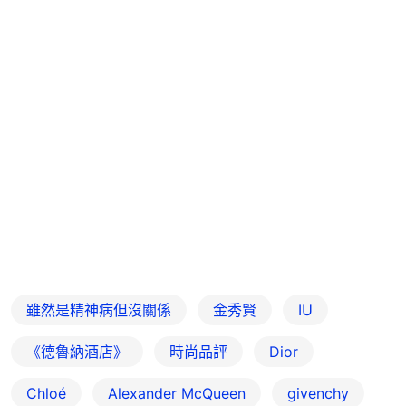
雖然是精神病但沒關係
金秀賢
IU
《德魯納酒店》
時尚品評
Dior
Chloé
Alexander McQueen
givenchy