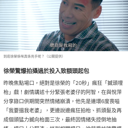
到底徐榮係咪真係兇手呢？（公關提供）
徐榮驚爆拍攝過於投入致額頭起包
昨晚焦點場口，絕對是徐榮的「20秒」瘋狂「撼頭埋
枱」戲！劇情講述十分緊張老婆仔的阿智，在與悅萍
分享錄口供期間突然情緒崩潰，他先是連環6度喪嗌
「我要搵我老婆」，更邊說邊瘋狂拍枱、抓頭髮及再
成個頭猛力撼向枱面三次，最終因情緒失控倒地抽