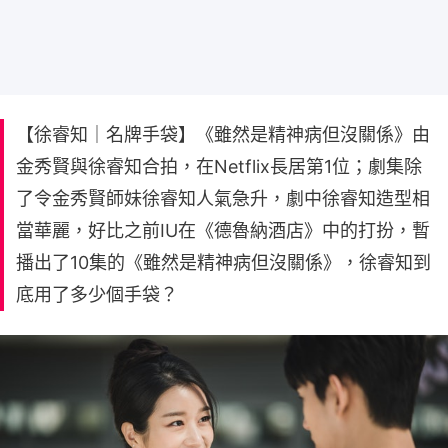
【徐睿知｜名牌手袋】《雖然是精神病但沒關係》由
金秀賢與徐睿知合拍，在Netflix長居第1位；劇集除
了令金秀賢師妹徐睿知人氣急升，劇中徐睿知造型相
當華麗，好比之前IU在《德魯納酒店》中的打扮，暫
播出了10集的《雖然是精神病但沒關係》，徐睿知到
底用了多少個手袋？