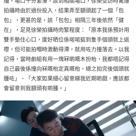
搐，場口十分緊湊。談到相關場口，徐榮受訪時驚爆
拍攝時由於過份投入，結果弄至額頭起了一個「包
包」，更甚的是，該「包包」相隔三年後依然「健
在」，足見徐榮拍攝時肉緊程度：「原本我係預計用
雙手墊住心口，度好晒位係啱啱掂到隻手個頭就上返
嚟，但可能拍嗰時激動得滯，就用咗力撞落去。以我
記得，當時劇組有用一塊冧啲嘅木扮枱，我都唔記得
自己最後係撞向冧嘅枱定真嘅枱，總之拍完後個頭就
腫咗」、「大家如果細心留意睇我近期啲戲，應該都
會留意到我額頭有啲腫。」