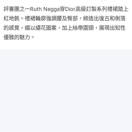
評審團之一Ruth Negga穿Dior高級訂製系列禮裙踏上
紅地氈。禮裙輪廓強調腰及臀部，締造出復古和俐落
的感覺，綴以繡花圖案，加上絲帶圍頸，展現出知性
優雅的魅力。