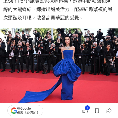
上Self Portrait寶藍色抹胸禮裙，透過中間軟綿和浮
誇的大蝴蝶結，締造出甜美活力，配襯細緻繁複的層
次頸鏈及耳環，散發高貴華麗的感覺。
6
在Google
康城影展2026｜明星造型：泰達史雲頓 Tilda Swinton - CHANEL (Getty Images)
追蹤《香港01》