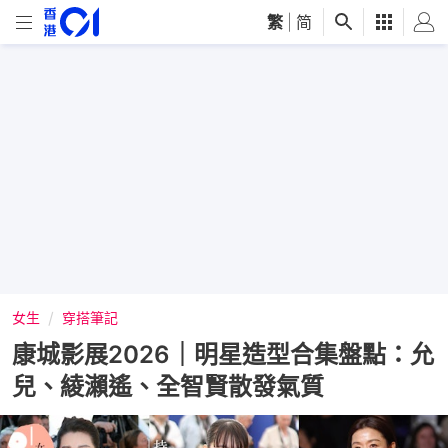
繁
|
简
女生
穿搭筆記
康城影展2026｜明星造型合集盤點：允
兒、綾瀨遙、全智賢散發氣質