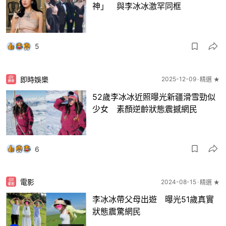
神」 與李冰冰激罕同框
5
即時娛樂
2025-12-09
精選 ★
52歲李冰冰近照曝光新疆滑雪勁似
少女 素顏逆齡狀態震撼網民
6
電影
2024-08-15
精選 ★
李冰冰帶父母出遊 曝光51歲真實
狀態震驚網民