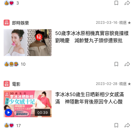
3
即時娛樂
2023-03-16
精選 ★
50歲李冰冰原相機真實容貌竟撞樣
劉曉慶 減齡雙丸子頭慘遭狠批
10
電影
2023-02-28
精選 ★
李冰冰50歲生日晒新相少女感滿
滿 神隱數年背後原因令人心酸
00:39
17