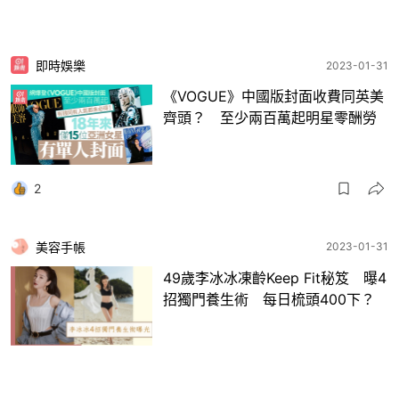
即時娛樂
2023-01-31
《VOGUE》中國版封面收費同英美
齊頭？ 至少兩百萬起明星零酬勞
2
美容手帳
2023-01-31
49歲李冰冰凍齡Keep Fit秘笈 曝4
招獨門養生術 每日梳頭400下？
10