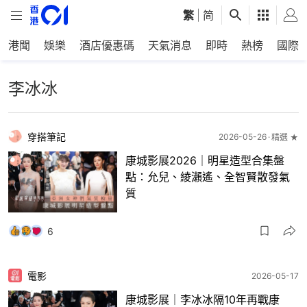
繁
|
简
港聞
娛樂
酒店優惠碼
天氣消息
即時
熱榜
國際
李冰冰
穿搭筆記
2026-05-26
精選 ★
康城影展2026｜明星造型合集盤
點：允兒、綾瀨遙、全智賢散發氣
質
6
電影
2026-05-17
康城影展｜李冰冰隔10年再戰康