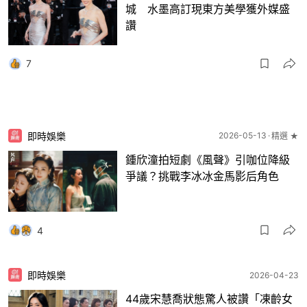
城 水墨高訂現東方美學獲外媒盛
讚
7
即時娛樂
2026-05-13
精選 ★
鍾欣潼拍短劇《風聲》引咖位降級
爭議？挑戰李冰冰金馬影后角色
4
即時娛樂
2026-04-23
44歲宋慧喬狀態驚人被讚「凍齡女