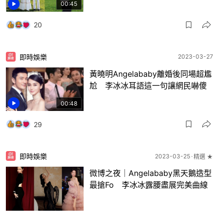
00:45
20
即時娛樂
2023-03-27
黃曉明Angelababy離婚後同場超尷
尬 李冰冰耳語這一句讓網民嚇傻
00:48
29
即時娛樂
2023-03-25
精選 ★
微博之夜｜Angelababy黑天鵝造型
最搶Fo 李冰冰露腰盡展完美曲線