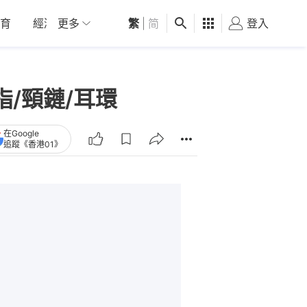
育
經濟
更多
01深圳
繁
觀點
|
简
健康
好食玩飛
登入
女
指/頸鏈/耳環
在Google
追蹤《香港01》