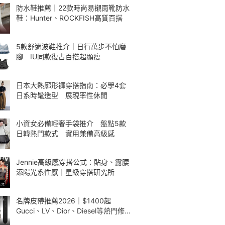
防水鞋推薦｜22款時尚易襯雨靴防水
鞋：Hunter、ROCKFISH高質百搭
5款舒適波鞋推介｜日行萬步不怕磨
腳 IU同款復古百搭超顯瘦
日本大熱廓形褲穿搭指南：必學4套
日系時髦造型 展現率性休閒
小資女必備輕奢手袋推介 盤點5款
日韓熱門款式 實用兼備高級感
Jennie高級感穿搭公式：貼身、露腰
添陽光系性感｜星級穿搭研究所
名牌皮帶推薦2026｜$1400起
Gucci、LV、Dior、Diesel等熱門修腰
款