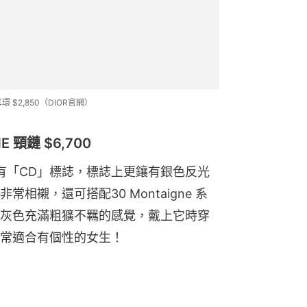
環 $2,850（DIOR官網）
 頸鏈 $6,700
同樣有「CD」標誌，標誌上更鑲有銀色反光
襯，還可搭配30 Montaigne 系
灰色充滿粗獷不羈的感覺，戴上它時穿
常適合有個性的女生！