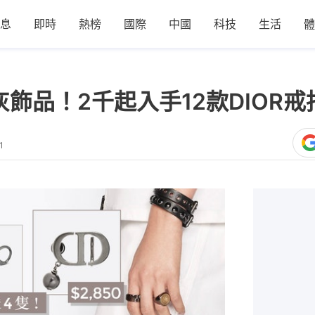
息
即時
熱榜
國際
中國
科技
生活
體
灰飾品！2千起入手12款DIOR戒
1