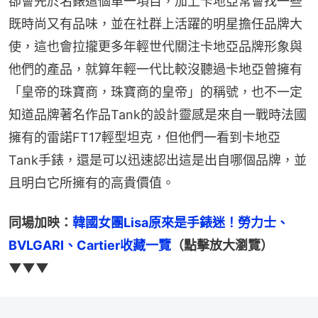
卻會先於名錶這個單一項目，加上卡地亞常會找一些
既時尚又有品味，並在社群上活躍的明星擔任品牌大
使，這也會拉攏更多年輕世代關注卡地亞品牌形象與
他們的產品，就算年輕一代比較沒聽過卡地亞曾擁有
「皇帝的珠寶商，珠寶商的皇帝」的稱號，也不一定
知道品牌著名作品Tank的設計靈感是來自一戰時法國
擁有的雷諾FT17輕型坦克，但他們一看到卡地亞
Tank手錶，還是可以迅速認出這是出自哪個品牌，並
且明白它所擁有的高貴價值。
同場加映：
韓國女團Lisa原來是手錶迷！勞力士、
BVLGARI、Cartier收藏一覽
（點擊放大瀏覽）
▼▼▼