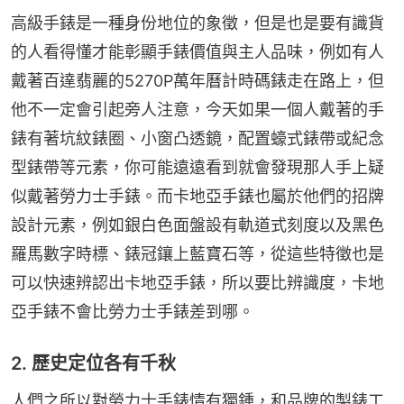
高級手錶是一種身份地位的象徵，但是也是要有識貨
的人看得懂才能彰顯手錶價值與主人品味，例如有人
戴著百達翡麗的5270P萬年曆計時碼錶走在路上，但
他不一定會引起旁人注意，今天如果一個人戴著的手
錶有著坑紋錶圈、小窗凸透鏡，配置蠔式錶帶或紀念
型錶帶等元素，你可能遠遠看到就會發現那人手上疑
似戴著勞力士手錶。而卡地亞手錶也屬於他們的招牌
設計元素，例如銀白色面盤設有軌道式刻度以及黑色
羅馬數字時標、錶冠鑲上藍寶石等，從這些特徵也是
可以快速辨認出卡地亞手錶，所以要比辨識度，卡地
亞手錶不會比勞力士手錶差到哪。
2. 歷史定位各有千秋
人們之所以對勞力士手錶情有獨鍾，和品牌的製錶工