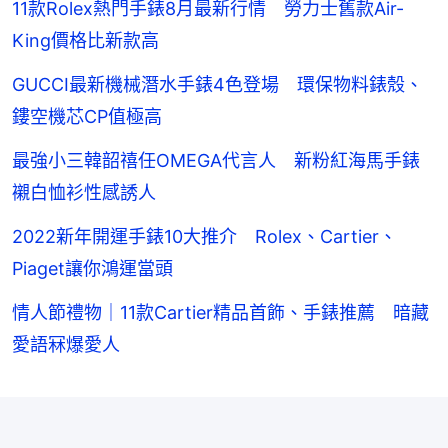
11款Rolex熱門手錶8月最新行情 勞力士舊款Air-
King價格比新款高
GUCCI最新機械潛水手錶4色登場 環保物料錶殼、
鏤空機芯CP值極高
最強小三韓韶禧任OMEGA代言人 新粉紅海馬手錶
襯白恤衫性感誘人
2022新年開運手錶10大推介 Rolex、Cartier、
Piaget讓你鴻運當頭
情人節禮物｜11款Cartier精品首飾、手錶推薦 暗藏
愛語冧爆愛人