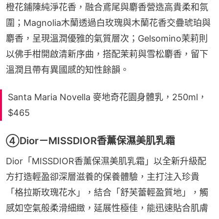
橙花鋪陳純淨花香，融合鳶尾與麝香營造高貴柔和氛
圍；Magnolia木蘭透過白玫瑰與木蘭花香交疊琥珀與
麝香，呈現溫潤優雅的氣質層次；Gelsomino茉莉則
以佛手柑開啟清新序曲，搭配茉莉與雪松麝香，留下
溫潤且帶有異國感的知性餘韻。
Santa Maria Novella 麥地奇花園身體乳，250ml，
$465
④Dior－MISSDIOR香薰保濕美肌乳霜
Dior「MISSDIOR香薰保濕美肌乳霜」以全新升級配
方打造輕盈卻深層滋養的保養體驗，主打注入珍貴
「格拉斯玫瑰花水」，結合「舒芙蕾輕盈質地」，觸
感如空氣般柔滑細緻，延展性極佳，能迅速貼合肌膚