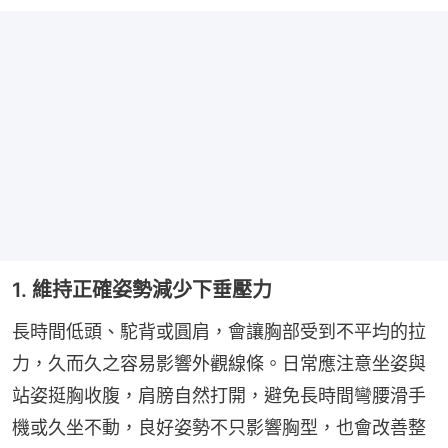
1. 維持正確姿勢減少下垂壓力
長時間低頭、駝背或圓肩，會讓胸部受到不平均的拉
力，久而久之容易影響外觀線條。日常應注意坐姿與
站姿挺胸收腹，肩膀自然打開，避免長時間彎腰滑手
機或久坐不動，良好姿勢不只影響胸型，也會改善整