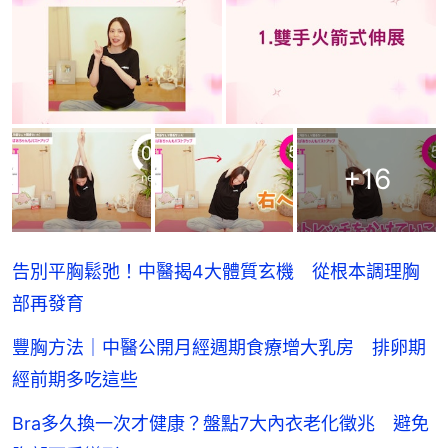
+
16
告別平胸鬆弛！中醫揭4大體質玄機 從根本調理胸
部再發育
豐胸方法｜中醫公開月經週期食療增大乳房 排卵期
經前期多吃這些
Bra多久換一次才健康？盤點7大內衣老化徵兆 避免