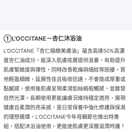
①L'OCCITANE－杏仁沐浴油
L'OCCITANE「杏仁極緻美膚油」蘊含高達50%高濃
度杏仁油成分，能深入肌膚底層提供滋養，有助提升
肌膚緊緻度與彈性，同時改善乾燥與細紋等困擾。質
地輕盈細緻，延展性佳且吸收迅速，不會造成厚重或
黏膩感，使用後肌膚呈現柔滑如絲緞般觸感，並散發
自然光澤。長期使用更能讓膚況維持穩定透亮，展現
健康且柔潤的亮采感，是日常保養中強化修護與保濕
的理想選擇。L'OCCITANE今年母親節也推出特惠
組，搭配沐浴油使用，更能使肌膚更深層滋潤呵護！