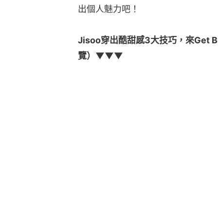
出個人魅力吧！
Jisoo穿出酷甜感3大技巧，來Get 
覽）▼▼▼