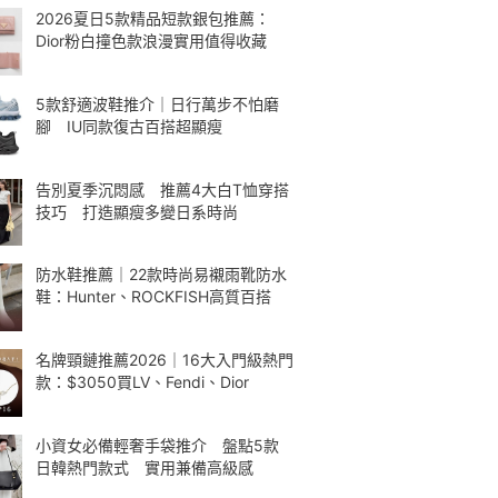
2026夏日5款精品短款銀包推薦：
Dior粉白撞色款浪漫實用值得收藏
5款舒適波鞋推介｜日行萬步不怕磨
腳 IU同款復古百搭超顯瘦
告別夏季沉悶感 推薦4大白T恤穿搭
技巧 打造顯瘦多變日系時尚
防水鞋推薦｜22款時尚易襯雨靴防水
鞋：Hunter、ROCKFISH高質百搭
名牌頸鏈推薦2026｜16大入門級熱門
款：$3050買LV、Fendi、Dior
小資女必備輕奢手袋推介 盤點5款
日韓熱門款式 實用兼備高級感