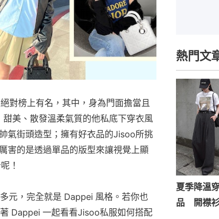
熱門文
NK 絕對榜上有名，其中，身為門面擔當且
o，甜美、散發溫柔氣質的他私底下穿衣風
氣街頭造型；擁有好衣品的Jisoo所挑
厲害的是透過單品的版型來讓視覺上顯
分呢！
夏季降溫
，完全就是 Dappei 風格。若你也
品 開襟
appei 一起看看Jisoo私服如何搭配