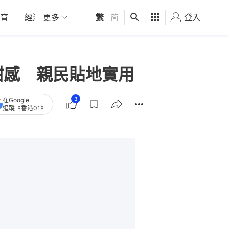
育
經濟
更多
01深圳
繁
觀點
|
简
健康
好食玩飛
登入
女
現酷甜感 親民貼地實用
3
在Google
追蹤《香港01》