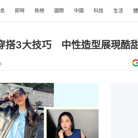
息
即時
熱榜
國際
中國
科技
生活
體
Jisoo穿搭3大技巧 中性造型展
6