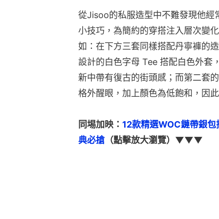
從Jisoo的私服造型中不難發現他
小技巧，為簡約的穿搭注入層次變化
如：在下方三套同樣搭配丹寧褲的造
設計的白色字母 Tee 搭配白色外
新中帶有復古的街頭感；而第二套的
格外醒眼，加上顏色為低飽和，因此
同埸加映：
12款精選WOC鏈帶銀包推介
典必搶
（點擊放大瀏覽）▼▼▼