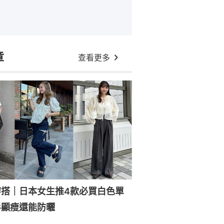
章
查看更多
穿搭｜日本女生推4款必買白色單
衫顯瘦還能防曬